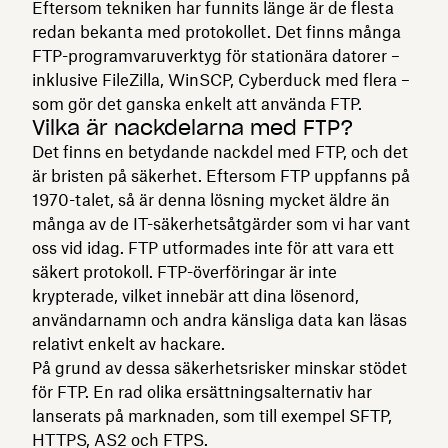
Eftersom tekniken har funnits länge är de flesta
redan bekanta med protokollet. Det finns många
FTP-programvaruverktyg för stationära datorer –
inklusive FileZilla, WinSCP, Cyberduck med flera –
som gör det ganska enkelt att använda FTP.
Vilka är nackdelarna med FTP?
Det finns en betydande nackdel med FTP, och det
är bristen på säkerhet. Eftersom FTP uppfanns på
1970-talet, så är denna lösning mycket äldre än
många av de IT-säkerhetsåtgärder som vi har vant
oss vid idag. FTP utformades inte för att vara ett
säkert protokoll. FTP-överföringar är inte
krypterade, vilket innebär att dina lösenord,
användarnamn och andra känsliga data kan läsas
relativt enkelt av hackare.
På grund av dessa säkerhetsrisker minskar stödet
för FTP. En rad olika ersättningsalternativ har
lanserats på marknaden, som till exempel SFTP,
HTTPS, AS2 och FTPS.