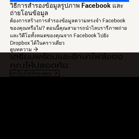
วิธีการสำรองข้อมูลรูปภาพ Facebook และ
ถ่ายโอนข้อมูล
ต้องการสร้างการสำรองข้อมูลความทรงจำ Facebook
ของคุณหรือไม่? ตอนนี้คุณสามารถนำไลบรารีภาพถ่าย
และวิดีโอทั้งหมดของคุณจาก Facebook ไปยัง
Dropbox ได้ในคราวเดียว
ดูบทความ
เตรียมพร้อมและรักษาไฟล์ของ
คุณให้ปลอดภัย
ปกป้องไฟล์ของคุณ
Dropbox
ผลิตภัณฑ์
แอปเดสก์ท็อป
Plus
แอปสำหรับอุปกรณ์เคลื่อนที่
Professional
การผสานการทำงาน
Business
คุณสมบัติ
Enterprise
โซลูชัน
Dash
การรักษาความปลอดภัย
DocSend
การเข้าถึงก่อนใคร
Dropbox Sign
แม่แบบ
Reclaim.ai