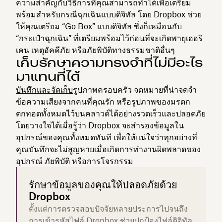
ความสำคัญกับวิธีการที่คุณสามารถทำได้เพื่อเตรียม
พร้อมสำหรับกรณีฉุกเฉินแบบดิจิทัล โดย Dropbox ช่วย
ให้คุณเตรียม “Go Box” แบบดิจิทัล ซึ่งก็เหมือนกับ
“กระเป๋าฉุกเฉิน” ที่เตรียมพร้อมไว้ก่อนที่จะเกิดพายุเฮอริ
เคน เหตุอัคคีภัย หรือภัยพิบัติทางธรรมชาติอื่นๆ
เก็บรักษาความทรงจำที่ไม่มีอะไร
มาแทนที่ได้
บันทึกและจัดเก็บ
รูปภาพครอบครัว จดหมายที่น่าจดจำ
ข้อความเสียงจากคนที่คุณรัก หรือรูปภาพของมรดก
ตกทอดทั้งหมดไว้บนคลาวด์ได้อย่างรวดเร็วและปลอดภัย
โดยวางใจได้เมื่อรู้ว่า Dropbox จะสำรองข้อมูลใน
อุปกรณ์ของคุณทั้งหมดทันที เพื่อให้แน่ใจว่าทุกอย่างที่
คุณบันทึกจะไม่สูญหายเมื่อเกิดการทำงานผิดพลาดของ
อุปกรณ์ ภัยพิบัติ หรือการโจรกรรม
รักษาข้อมูลของคุณให้ปลอดภัยด้วย
Dropbox
ตั้งแต่การตรวจสอบปัจจัยหลายประการไปจนถึง
การเข้ารหัสไฟล์ Dropbox ช่วยปกป้องไฟล์ดิจิทัล