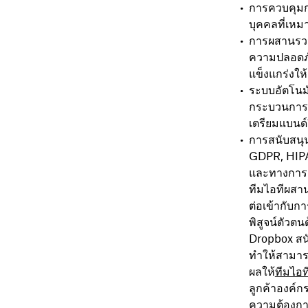
การควบคุม
บุคคลที่เหมา
การผสานรวมท
ความปลอดภัย
แข็งแกร่งให
ระบบอัตโนมั
กระบวนการร
เตรียมแบนด์ว
การสนับสนุน
GDPR, HIPAA
และทางการเ
ทีมไอทีผสา
ต่อเข้ากับกา
พิสูจน์ตัวต
Dropbox สนั
ทำให้สามารถ
ผลให้
ทีมไอท
ลูกค้าองค์ก
ความต้องก