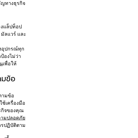
คัญทางธุรกิจ
องแล็ปท็อป
 มัลแวร์ และ
งอุปกรณ์ทุก
ป้องไม่ว่า
้น
เพื่อให้
ามข้อ
ตามข้อ
้เครื่องมือ
รกิจของคุณ
วามปลอดภัย
ารปฏิบัติตาม