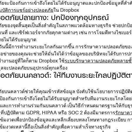
ภัยจะป้องกันการเข้าถึงโดยไม่ได้รับอนุญาตและปกป้องข้อมูลที่สำ
บัติการแชร์อย่างปลอดภัย
ใน Dropbox
อดภัยปลายทาง: ปกป้องทุกอุปกรณ์
ของจุดสิ้นสุดเป็นสิ่งสำคัญในสภาพแวดล้อมทางธุรกิจ ช่วยปกป้
่อนที่ และเซิร์ฟเวอร์จากภัยคุกคามต่างๆ เช่น การโจมตีทางไซเบอร์
ดยไม่ได้รับอนุญาต
ุกวันนี้มีการทำงานระยะไกลกันมากขึ้น การรักษาความปลอดภัยขอ
รือข่ายของคุณจะช่วยให้มั่นใจได้ว่าข้อมูลของบริษัทจะได้รับการปก
งานอยู่ที่ใดก็ตาม Dropbox ใช้
ระบบรักษาความปลอดภัยหลายชั
มูลจะปลอดภัยบนอุปกรณ์ทุกเครื่อง
ดภัยบนคลาวด์: ให้ทีมงานระยะไกลปฏิบัติต
บนคลาวด์ช่วยให้คุณเข้ารหัสข้อมูล บังคับใช้นโยบายการปฏิบัติ
องกันการเข้าถึงโดยไม่ได้รับอนุญาตสำหรับทีมงานระยะไกลโดยใช
มูลและการทำงานร่วมกันบนคลาวด์ เป็นวิธีกำหนดมาตรฐานให้กับธุ
 ที่ปฏิบัติตาม GDPR, HIPAA หรือ SOC 2 ต้องมีมาตรการ
รักษาค
่เข้มงวดเพื่อปกป้องข้อมูลและหลีกเลี่ยงบทลงโทษทางกฎระเบียบ ก
้มงวดเหล่านี้ถือเป็นสิ่งสำคัญเพื่อความสำเร็จทางธุรกิจ