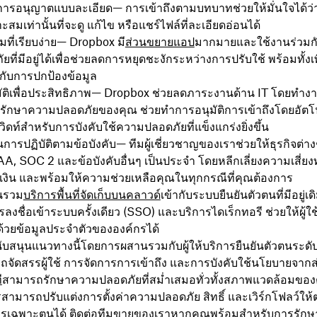
การอนุญาตแบบละเอียด
— การเข้าถึงตามบทบาทช่วยให้มั่นใจได้ว
ะสมเท่านั้นที่จะดู แก้ไข หรือแชร์ไฟล์ที่ละเอียดอ่อนได้
ี่เรียบง่าย
— Dropbox มี
ส่วนขยายแอป
มากมายและใช้งานร่วมก
ที่มีอยู่ได้เพื่อช่วยลดการหยุดชะงักระหว่างการปรับใช้ พร้อมทั้ง
้กับการปกป้องข้อมูล
ติเพื่อประสิทธิภาพ
— Dropbox ช่วยลดภาระงานด้าน IT โดยทำงา
ักษาความปลอดภัยของคุณ ช่วยทำการอนุมัติการเข้าถึงโดยอัตโน
ิดท์สำหรับการบังคับใช้ความปลอดภัยที่แข็งแกร่งยิ่งขึ้น
การปฏิบัติตามข้อบังคับ
— ทีมผู้เชี่ยวชาญของเราช่วยให้ธุรกิจต่าง
, SOC 2 และข้อบังคับอื่นๆ เป็นประจำ โดยหลีกเลี่ยงความเสี่
งิน และพร้อมให้ความช่วยเหลือคุณในทุกกรณีที่คุณต้องการ
นรวม
บริการพื้นที่จัดเก็บบนคลาวด์
เข้ากับระบบยืนยันตัวตนที่มีอยู่เด
รลงชื่อเข้าระบบครั้งเดียว (SSO) และบริการไดเร็กทอรี ช่วยให้ผู้
นด้วยข้อมูลประจำตัวขององค์กรได้
บสนุนแนวทางนี้โดยการผสานรวมกับผู้ให้บริการยืนยันตัวตนระดั
จัดสรรผู้ใช้ การจัดการการเข้าถึง และการบังคับใช้นโยบายจากส
ี
สามารถรักษาความปลอดภัยที่สม่ำเสมอทั่วทั้งสภาพแวดล้อมของ
รสามารถปรับแต่งการตั้งค่าความปลอดภัย สิทธิ์ และเวิร์กโฟลว์ให
ารเฉพาะตนได้
ติดต่อทีมขายของเรา
หากคุณพร้อมสำหรับการรัก