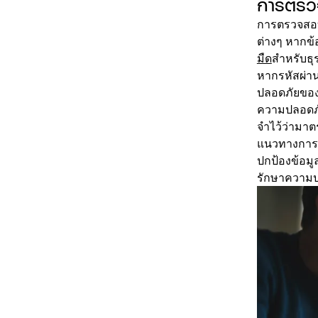
การตรวจ
การตรวจสอบเ
ต่างๆ หากข้
มืด
สำหรับธุร
หากรหัสผ่าน
ปลอดภัยของอ
ความปลอดภัย
จำไว้ว่ามาต
แนวทางการรั
ปกป้องข้อมู
รักษาความป