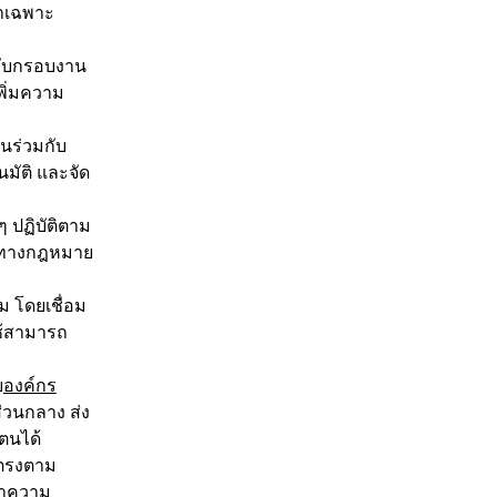
่าเฉพาะ
ับกรอบงาน
เพิ่มความ
นร่วมกับ
มัติ และจัด
ๆ ปฏิบัติตาม
ยงทางกฎหมาย
ิม โดยเชื่อม
ใช้สามารถ
บ
องค์กร
่วนกลาง ส่ง
ตนได้
้ตรงตาม
ษาความ