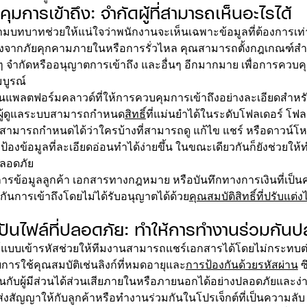
มการเข้าถึง: จำกัดผู้ที่สามารถเห็นอะไรได้
ามบทบาทช่วยให้แน่ใจว่าพนักงานจะเห็นเฉพาะข้อมูลที่ต้องการเท่านั
ยงจากภัยคุกคามภายในหรือการรั่วไหล คุณสามารถตั้งกฎเกณฑ์สำ
 จำกัดหรืออนุญาตการเข้าถึง และอื่นๆ อีกมากมาย เพื่อการควบค
บูรณ์
นแพลตฟอร์มคลาวด์ที่ให้การควบคุมการเข้าถึงอย่างละเอียดสำหรั
ห้ผู้ดูแลระบบสามารถกำหนด
สิทธิ์
ที่แม่นยำได้ในระดับโฟลเดอร์ โฟล
มสามารถกำหนดได้ว่าใครบ้างที่สามารถดู แก้ไข แชร์ หรือดาวน์โห
้องข้อมูลที่ละเอียดอ่อนทำได้ง่ายขึ้น ในขณะเดียวกันก็ยังช่วยให
ปลอดภัย
ดการข้อมูลลูกค้า เอกสารทางกฎหมาย หรือบันทึกทางการเงินที่เป็
ันการเข้าถึงโดยไม่ได้รับอนุญาตได้ด้วย
คุณสมบัติสิทธิ์ที่ปรับแต่งไ
ปันไฟล์ที่ปลอดภัย: ทำให้การทำงานร่วมกัน
์แบบเข้ารหัสช่วยให้ทีมงานสามารถแชร์เอกสารได้โดยไม่กระทบ
ารใช้คุณสมบัติเช่นลิงก์ที่หมดอายุและ
การป้องกันด้วยรหัสผ่าน
ซ
กับผู้มีส่วนได้ส่วนเสียภายในหรือภายนอกได้อย่างปลอดภัยและง่
ส่งสัญญาให้กับลูกค้าหรือทำงานร่วมกันในโปรเจ็กต์ที่เป็นความลับ