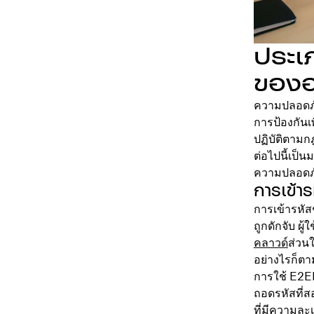
ประเ
ของอ
ความปลอดภัย
การป้องกัน
ปฏิบัติตามก
ต่อไปนี้เป็
ความปลอดภั
การเข้า
การเข้ารหัสช
ถูกดักจับ ผู
คลาวด์
ส่วน
อย่างไรก็ตา
การใช้ E2EE 
ถอดรหัสที่สอ
ที่มีความละเ