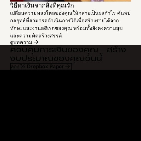
วิธีหาเงินจากสิ่งที่คุณรัก
เปลี่ยนความหลงใหลของคุณให้กลายเป็นผลกำไร ค้นพบ
กลยุทธ์ที่สามารถดำเนินการได้เพื่อสร้างรายได้จาก
ทักษะและงานอดิเรกของคุณ พร้อมทั้งยังคงความสุข
และความคิดสร้างสรรค์
ดูบทความ
ควบคุมการเงินของคุณ—สร้าง
งบประมาณของคุณวันนี้
ลองใช้ Dropbox Paper
Dropbox
ผลิตภัณฑ์
แอปเดสก์ท็อป
Plus
แอปสำหรับอุปกรณ์เคลื่อนที่
Professional
การผสานการทำงาน
Business
คุณสมบัติ
Enterprise
โซลูชัน
Dash
การรักษาความปลอดภัย
DocSend
การเข้าถึงก่อนใคร
Dropbox Sign
แม่แบบ
Reclaim.ai
เครื่องมือฟรี
แผนบริการ