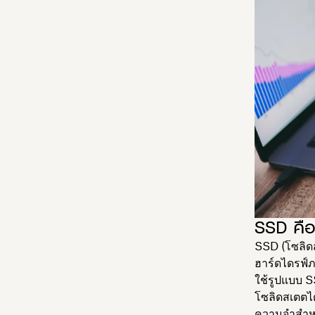
SSD คือ
SSD (โซลิดส
ฮาร์ดไดรฟ์
ใช้รูปแบบ S
โซลิดสเตตได
ความจำสำหรั