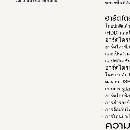
วด์ก็เป็นทางเลือกเช่นกัน
ขยายพื้นที่จ
ฮาร์ดได
โดยปกติแล้
(HDD) และโ
ฮาร์ดไดร
ฮาร์ดไดรฟ์
และเป็นส่วน
แอปพลิเคชั
ฮาร์ดไดร
ในทางกลับก
ต่อผ่าน USB 
เอกสาร
รูป
ฮาร์ดไดรฟ์ภ
การสำรองข้
การจัดเก็บไ
การโอนย้าย
ความแ