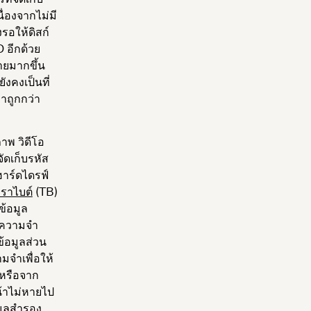
่องจากไม่มี
งรอให้ดิสก์
 อีกด้วย
ายมากขึ้น
ังคงเป็นที่
คาถูกกว่า
ภาพ วิดีโอ
ัดเก็บรหัส
ฮาร์ดไดรฟ์
ทราไบต์
(TB)
ข้อมูล
วยความจำ
ข้อมูลส่วน
มจำเพื่อให้
 หรือจาก
น้าไม่หายไป
อมูลสำรอง