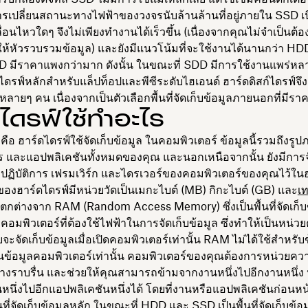
รเปลี่ยนสถานะทางไฟฟ้าของวงจรนับล้านล้านที่อยู่ภายใน SSD เนื
คลื่อนไหวใดๆ จึงไม่เพียงทำงานได้เร็วขึ้น (เนื่องจากคุณไม่จำเป็นต้อ
้หัวรวบรวมข้อมูล) และยังมีแนวโน้มที่จะใช้งานได้นานกว่า HDD
D มีราคาแพงกว่ามาก ดังนั้น ในขณะที่ SDD มีการใช้งานแพร่หล
ไดรฟ์หลักสำหรับแล็ปท็อปและพีซีระดับไฮเอนด์ ฮาร์ดดิสก์ไดรฟ์จึงย
ลายๆ คน เนื่องจากเป็นตัวเลือกพื้นที่จัดเก็บข้อมูลภายนอกที่มีรา
ไดรฟ์ใช้ทำอะไร
คือ ฮาร์ดไดรฟ์ใช้จัดเก็บข้อมูล ในคอมพิวเตอร์ ข้อมูลนี้รวมถึงรูป
 และแอปพลิเคชันทั้งหมดของคุณ และนอกเหนือจากนั้น ยังมีการจ
ฏิบัติการ เฟรมเวิร์ก และไดรเวอร์ของคอมพิวเตอร์ของคุณไว้ใน
ของฮาร์ดไดรฟ์มีหน่วยวัดเป็นเมกะไบต์ (MB) กิกะไบต์ (GB) และ
เ
ตกต่างจาก RAM (Random Access Memory) ซึ่งเป็นพื้นที่จัดเก็บ
คอมพิวเตอร์ที่ต้องใช้ไฟฟ้าในการจัดเก็บข้อมูล ซึ่งทำให้เป็นหน่
จะจัดเก็บข้อมูลเมื่อเปิดคอมพิวเตอร์เท่านั้น RAM ไม่ได้ใช้สำหรับ
็นข้อมูลคอมพิวเตอร์เท่านั้น คอมพิวเตอร์ของคุณต้องการหน่วยควา
างราบรื่น และช่วยให้คุณสามารถข้ามจากงานหนึ่งไปอีกงานหนึ่ง
หนึ่งไปอีกแอปพลิเคชันหนึ่งได้ โดยที่งานหรือแอปพลิเคชันก่อนห
ที่จัดเก็บข้อมูลหลัก ในขณะที่ HDD และ SSD เป็นพื้นที่จัดเก็บข้