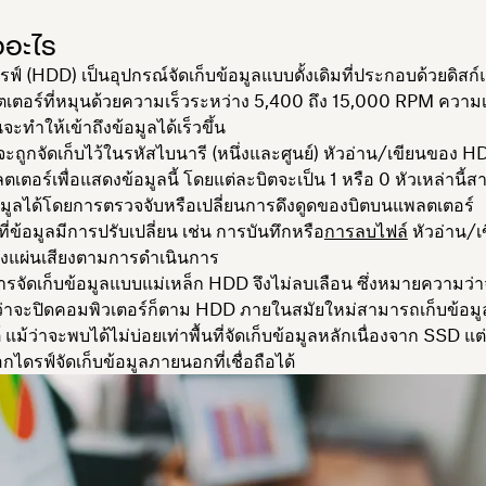
ออะไร
รฟ์ (HDD) เป็นอุปกรณ์จัดเก็บข้อมูลแบบดั้งเดิมที่ประกอบด้วยดิสก์แม
ตเตอร์ที่หมุนด้วยความเร็วระหว่าง 5,400 ถึง 15,000 RPM ความ
้นจะทำให้เข้าถึงข้อมูลได้เร็วขึ้น
ลจะถูกจัดเก็บไว้ในรหัสไบนารี (หนึ่งและศูนย์) หัวอ่าน/เขียนของ H
เตอร์เพื่อแสดงข้อมูลนี้ โดยแต่ละบิตจะเป็น 1 หรือ 0 หัวเหล่านี้
มูลได้โดยการตรวจจับหรือเปลี่ยนการดึงดูดของบิตบนแพลตเตอร์
ที่ข้อมูลมีการปรับเปลี่ยน เช่น การบันทึกหรือ
การลบไฟล์
หัวอ่าน/เ
องแผ่นเสียงตามการดำเนินการ
การจัดเก็บข้อมูลแบบแม่เหล็ก HDD จึงไม่ลบเลือน ซึ่งหมายความว่า
้ว่าจะปิดคอมพิวเตอร์ก็ตาม HDD ภายในสมัยใหม่สามารถเก็บข้อมูล
แม้ว่าจะพบได้ไม่บ่อยเท่าพื้นที่จัดเก็บข้อมูลหลักเนื่องจาก SSD แต
อกไดรฟ์จัดเก็บข้อมูลภายนอกที่เชื่อถือได้