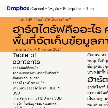
ผลิตภัณฑ์
โซลูชัน
Enterprise
ค่าบริการ
กลับไปที่ "จัดเก็บให้เป็นระเบียบ"
ฮาร์ดไดร์ฟคืออะไร
พื้นที่จัดเก็บข้อมู
เวลาอ่าน 7 นาที
•
11 ตุลาคม 2024
Table of
สับสนระหว่า
contents
พบทุกสิ่งที่ค
ข้อมูลของคุ
ฮาร์ดดิสก์คืออะไร
ประหยัดพื้นท
ความแตกต่างระหว่างพื้นที่จัดเก็บ
ฮาร์ด
ข้อมูลหลักและรอง
ฮาร์ดไดรฟ์ใช้ทำอะไร
ฮาร์ดไดรฟ์ ค
ประเภทของฮาร์ดไดรฟ์: HDD กับ
อุปกรณ์จัดเก
SSD
การเลือกระหว่าง HDD และ SSD
เป็นรากฐานข
การจัดเก็บข้อมูลของคุณบนคลา
คอมพิวเตอร์