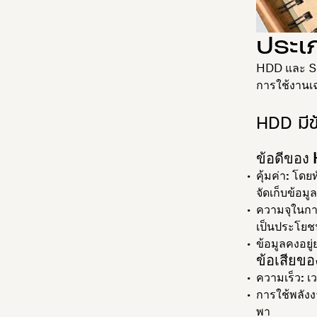
ประเ
HDD และ SS
การใช้งานเ
HDD มีข
ข้อดีของ
คุ้มค่า:
โดยท
จัดเก็บข้อ
ความจุในการ
เป็นประโยช
ข้อมูลคงอยู
ข้อเสียข
ความเร็ว:
เ
การใช้พลัง
พา