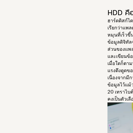
HDD คื
ฮาร์ดดิสก์ได
เรียกว่าแพล
หมุนที่เร็วขึ
ข้อมูลดิจิทั
ส่วนของแพลต
และเขียนข้อ
เมื่อใดก็ตาม
แรงดึงดูดข
เนื่องจากมี
ข้อมูลไว้แม
20 เทราไบต์ 
คงเป็นตัวเลื