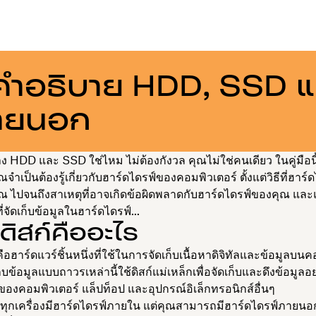
 คำอธิบาย HDD, SSD แ
ลภายนอก
ง HDD และ SSD ใช่ไหม ไม่ต้องกังวล คุณไม่ใช่คนเดียว ในคู่มือนี
ุณจำเป็นต้องรู้เกี่ยวกับฮาร์ดไดรฟ์ของคอมพิวเตอร์ ตั้งแต่วิธีที่ฮาร์
ณ ไปจนถึงสาเหตุที่อาจเกิดข้อผิดพลาดกับฮาร์ดไดรฟ์ของคุณ และแม
ี่จัดเก็บข้อมูลในฮาร์ดไดรฟ์...
ดิสก์คืออะไร
ือฮาร์ดแวร์ชิ้นหนึ่งที่ใช้ในการจัดเก็บเนื้อหาดิจิทัลและข้อมูลบนค
็บข้อมูลแบบถาวรเหล่านี้ใช้ดิสก์แม่เหล็กเพื่อจัดเก็บและดึงข้อมูลอย
องคอมพิวเตอร์ แล็ปท็อป และอุปกรณ์อิเล็กทรอนิกส์อื่นๆ
ทุกเครื่องมีฮาร์ดไดรฟ์ภายใน แต่คุณสามารถมีฮาร์ดไดรฟ์ภายนอกที