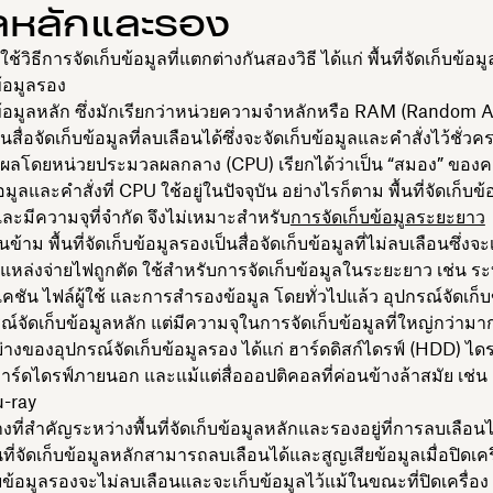
ูลหลักและรอง
ช้วิธีการจัดเก็บข้อมูลที่แตกต่างกันสองวิธี ได้แก่ พื้นที่จัดเก็บข้อ
บข้อมูลรอง
ก็บข้อมูลหลัก ซึ่งมักเรียกว่าหน่วยความจำหลักหรือ RAM (Random 
สื่อจัดเก็บข้อมูลที่ลบเลือนได้ซึ่งจะจัดเก็บข้อมูลและคำสั่งไว้ชั่ว
ลโดยหน่วยประมวลผลกลาง (CPU) เรียกได้ว่าเป็น “สมอง” ของค
้อมูลและคำสั่งที่ CPU ใช้อยู่ในปัจจุบัน อย่างไรก็ตาม พื้นที่จัดเก็บข้
ะมีความจุที่จำกัด จึงไม่เหมาะสำหรับ
การจัดเก็บข้อมูลระยะยาว
้าม พื้นที่จัดเก็บข้อมูลรองเป็นสื่อจัดเก็บข้อมูลที่ไม่ลบเลือนซึ่งจะ
แหล่งจ่ายไฟถูกตัด ใช้สำหรับการจัดเก็บข้อมูลในระยะยาว เช่น ระบ
คชัน ไฟล์ผู้ใช้ และการสำรองข้อมูล โดยทั่วไปแล้ว อุปกรณ์จัดเก็
ณ์จัดเก็บข้อมูลหลัก แต่มีความจุในการจัดเก็บข้อมูลที่ใหญ่กว่ามาก
อย่างของอุปกรณ์จัดเก็บข้อมูลรอง ได้แก่ ฮาร์ดดิสก์ไดรฟ์ (HDD) ได
าร์ดไดรฟ์ภายนอก และแม้แต่สื่อออปติคอลที่ค่อนข้างล้าสมัย เช่น ด
u-ray
ที่สำคัญระหว่างพื้นที่จัดเก็บข้อมูลหลักและรองอยู่ที่การลบเลือน
นที่จัดเก็บข้อมูลหลักสามารถลบเลือนได้และสูญเสียข้อมูลเมื่อปิดเ
ดเก็บข้อมูลรองจะไม่ลบเลือนและจะเก็บข้อมูลไว้แม้ในขณะที่ปิดเครื่อง