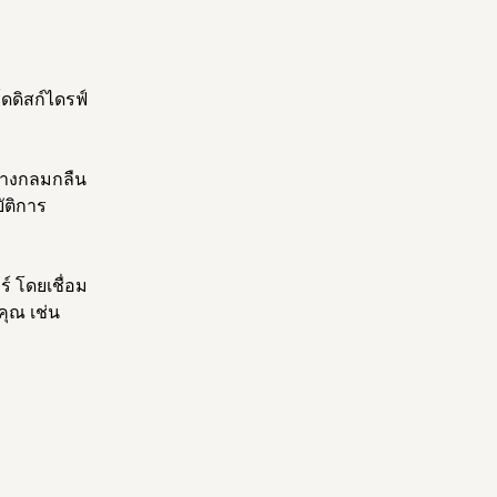
์ดดิสก์ไดรฟ์
่างกลมกลืน
ัติการ
 โดยเชื่อม
คุณ เช่น