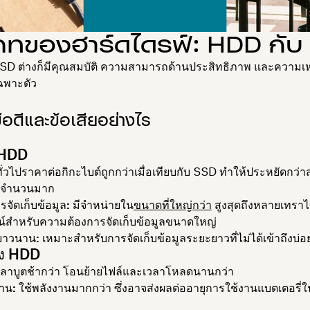
ภทของฮาร์ดไดรฟ์: HDD กับ
D ต่างก็มีคุณสมบัติ ความสามารถด้านประสิทธิภาพ และความ
ฉพาะตัว
้อดีและข้อเสียอย่างไร
 HDD
ั่วไปราคาต่อกิกะไบต์ถูกกว่าเมื่อเทียบกับ SSD ทำให้ประหยัดกว่
มูลจำนวนมาก
จัดเก็บข้อมูล:
มีจำหน่ายใน
ขนาดที่ใหญ่กว่า
สูงสุดถึงหลายเทราไบต
น์สำหรับความต้องการจัดเก็บข้อมูลขนาดใหญ่
่ยาวนาน:
เหมาะสำหรับการจัดเก็บข้อมูลระยะยาวที่ไม่ได้เข้าถึงบ่อ
อง HDD
วลาบูตช้ากว่า โอนย้ายไฟล์และเวลาโหลดนานกว่า
งาน:
ใช้พลังงานมากกว่า ซึ่งอาจส่งผลต่ออายุการใช้งานแบตเตอรี่