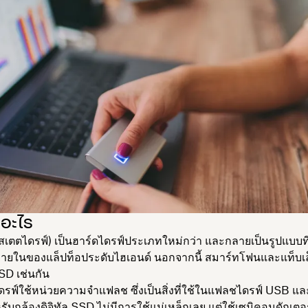
อะไร
เตตไดรฟ์) เป็นฮาร์ดไดรฟ์ประเภทใหม่กว่า และกลายเป็นรูปแบบที่
ภายในของแล็ปท็อประดับไฮเอนด์ นอกจากนี้ สมาร์ทโฟนและแท็บเล็
SD เช่นกัน
รฟ์ใช้หน่วยความจำแฟลช ซึ่งเป็นสิ่งที่ใช้ในแฟลชไดรฟ์ USB แล
บกล้องดิจิทัล SSD ไม่มีการใช้แม่เหล็กเลย แต่ใช้เซมิคอนดักเตอร์ท