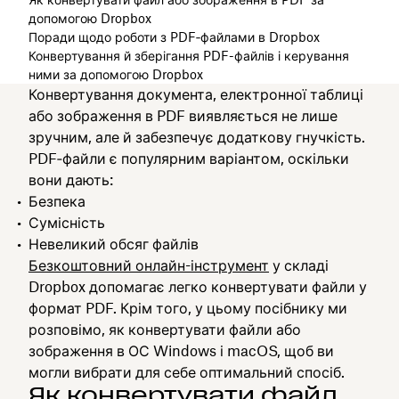
допомогою Dropbox
Поради щодо роботи з PDF‑файлами в Dropbox
Конвертування й зберігання PDF-файлів і керування
ними за допомогою Dropbox
Конвертування документа, електронної таблиці
або зображення в PDF виявляється не лише
зручним, але й забезпечує додаткову гнучкість.
PDF‑файли є популярним варіантом, оскільки
вони дають:
Безпека
Сумісність
Невеликий обсяг файлів
Безкоштовний онлайн-інструмент
у складі
Dropbox допомагає легко конвертувати файли у
формат PDF. Крім того, у цьому посібнику ми
розповімо, як конвертувати файли або
зображення в ОС Windows і macOS, щоб ви
могли вибрати для себе оптимальний спосіб.
Як конвертувати файл