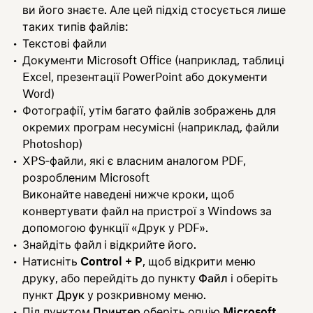
ви його знаєте. Але цей підхід стосується лише
таких типів файлів:
Текстові файли
Документи Microsoft Office (наприклад, таблиці
Excel, презентації PowerPoint або документи
Word)
Фотографії, утім багато файлів зображень для
окремих програм несумісні (наприклад, файли
Photoshop)
XPS‑файли, які є власним аналогом PDF,
розробленим Microsoft
Виконайте наведені нижче кроки, щоб
конвертувати файл на пристрої з Windows за
допомогою функції «Друк у PDF».
Знайдіть файл і відкрийте його.
Натисніть
Control + P
, щоб відкрити меню
друку, або перейдіть до пункту
Файл
і оберіть
пункт
Друк
у розкривному меню.
Під пунктом
Принтер
оберіть опцію
Microsoft,