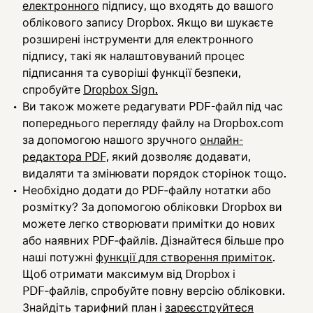
електронного
підпису, що входять до вашого
облікового запису Dropbox. Якщо ви шукаєте
розширені інструменти для електронного
підпису, такі як налаштовуваний процес
підписання та суворіші функції безпеки,
спробуйте
Dropbox Sign.
Ви також можете редагувати PDF-файл під час
попереднього перегляду файлу на Dropbox.com
за допомогою нашого зручного
онлайн-
редактора PDF,
який дозволяє додавати,
видаляти та змінювати порядок сторінок тощо.
Необхідно додати до PDF‑файлу нотатки або
розмітку? За допомогою обліковки Dropbox ви
можете легко створювати примітки до нових
або наявних PDF‑файлів. Дізнайтеся більше про
наші потужні
функції для створення приміток
.
Щоб отримати максимум від Dropbox і
PDF‑файлів, спробуйте повну версію обліковки.
Знайдіть тарифний план і
зареєструйтеся