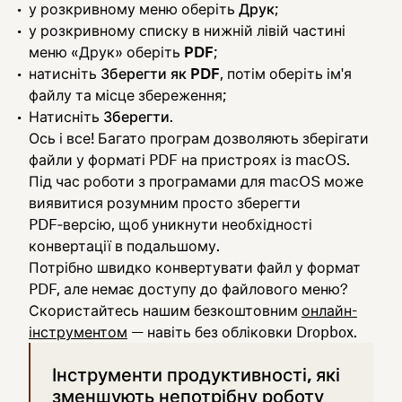
у розкривному меню оберіть
Друк
;
у розкривному списку в нижній лівій частині
меню «Друк» оберіть
PDF
;
натисніть
Зберегти як PDF
, потім оберіть ім'я
файлу та місце збереження;
Натисніть
Зберегти
.
Ось і все! Багато програм дозволяють зберігати
файли у форматі PDF на пристроях із macOS.
Під час роботи з програмами для macOS може
виявитися розумним просто зберегти
PDF‑версію, щоб уникнути необхідності
конвертації в подальшому.
Потрібно швидко конвертувати файл у формат
PDF, але немає доступу до файлового меню?
Скористайтесь нашим безкоштовним
онлайн-
інструментом
— навіть без обліковки Dropbox.
Інструменти продуктивності, які
зменшують непотрібну роботу