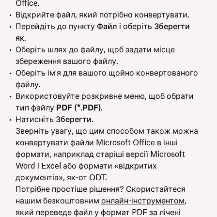
Office.
Відкрийте файл, який потрібно конвертувати.
Перейдіть до пункту
Файл
і оберіть
Зберегти
як
.
Оберіть шлях до файлу, щоб задати місце
збереження вашого файлу.
Оберіть ім'я для вашого щойно конвертованого
файлу.
Використовуйте розкривне меню, щоб обрати
тип файлу
PDF (*.PDF)
.
Натисніть
Зберегти
.
Зверніть увагу, що цим способом також можна
конвертувати файли Microsoft Office в інші
формати, наприклад старіші версії Microsoft
Word і Excel або формати «відкритих
документів», як‑от ODT.
Потрібне простіше рішення? Скористайтеся
нашим безкоштовним
онлайн-інструментом
,
який переведе файл у формат PDF за лічені