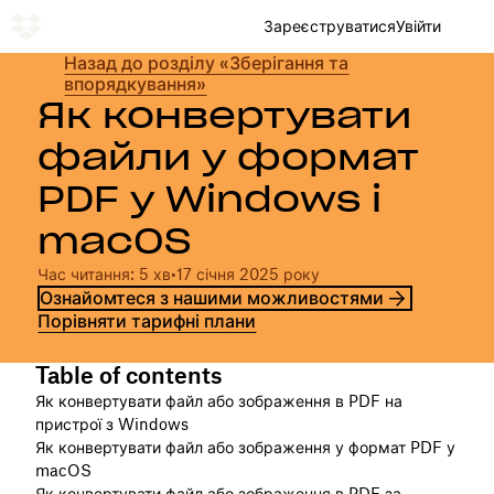
Зареєструватися
Увійти
Назад до розділу «Зберігання та
впорядкування»
Як конвертувати
файли у формат
PDF у Windows і
macOS
Час читання: 5 хв
•
17 січня 2025 року
Ознайомтеся з нашими можливостями
Порівняти тарифні плани
Table of contents
Як конвертувати файл або зображення в PDF на
пристрої з Windows
Як конвертувати файл або зображення у формат PDF у
macOS
Як конвертувати файл або зображення в PDF за