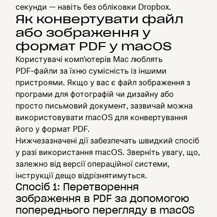
секунди — навіть без обліковки Dropbox.
Як конвертувати файл
або зображення у
формат PDF у macOS
Користувачі комп'ютерів Mac люблять
PDF‑файли за їхню сумісність із іншими
пристроями. Якщо у вас є файл зображення з
програми для фотографій чи дизайну або
просто письмовий документ, зазвичай можна
використовувати macOS для конвертування
його у формат PDF.
Нижчезазначені дії забезпечать швидкий спосіб
у разі використання macOS. Зверніть увагу, що,
залежно від версії операційної системи,
інструкції дещо відрізнятимуться.
Спосіб 1: Перетворення
зображення в PDF за допомогою
попереднього перегляду в macOS