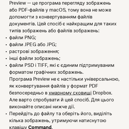
Preview — це програма перегляду зображень
або PDF‑файлів у macOS, тому вона не може
допомогти з конвертуванням файлів
документів. Цей спосіб є найкращим для таких
типів зображень або файлів зображень:
файли PNG;
файли JPEG або JPG;
растрові зображення;
інші файли зображень;
файли PSD і TIFF, які є єдиним підтримуваним
форматом графічних зображень.
Програма Preview не є настільки універсальною,
як конвертування файлів у формат PDF
безпосередньо в
хмарному сховищі
Dropbox.
Але варто спробувати й цей спосіб. Для цього
виконайте описані нижче дії.
Перейдіть до файлу та оберіть його, виділіть
кілька зображень, утримуючи натиснутою
клавішу
Command
.