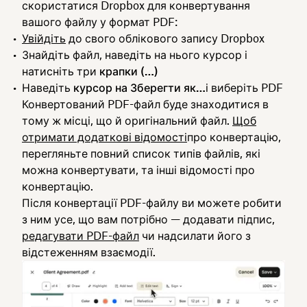
скористатися Dropbox для конвертування
вашого файлу у формат PDF:
Увійдіть
до свого облікового запису Dropbox
Знайдіть файл, наведіть на нього курсор і
натисніть три
крапки (…)
Наведіть
курсор
на Зберегти як…
і виберіть PDF
Конвертований PDF-файл буде знаходитися в
тому ж місці, що й оригінальний файл.
Щоб
отримати додаткові відомості
про конвертацію,
перегляньте повний список типів файлів, які
можна конвертувати, та інші відомості про
конвертацію.
Після конвертації PDF-файлу ви можете робити
з ним усе, що вам потрібно — додавати підпис,
редагувати PDF-файл
чи надсилати його з
відстеженням взаємодії.