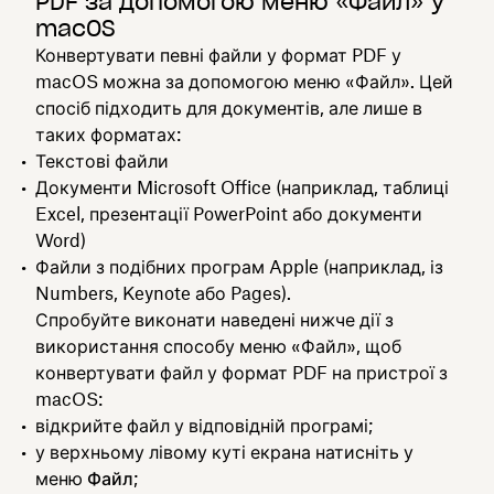
PDF за допомогою меню «Файл» у
macOS
Конвертувати певні файли у формат PDF у
macOS можна за допомогою меню «Файл». Цей
спосіб підходить для документів, але лише в
таких форматах:
Текстові файли
Документи Microsoft Office (наприклад, таблиці
Excel, презентації PowerPoint або документи
Word)
Файли з подібних програм Apple (наприклад, із
Numbers, Keynote або Pages).
Спробуйте виконати наведені нижче дії з
використання способу меню «Файл», щоб
конвертувати файл у формат PDF на пристрої з
macOS:
відкрийте файл у відповідній програмі;
у верхньому лівому куті екрана натисніть у
меню
Файл
;