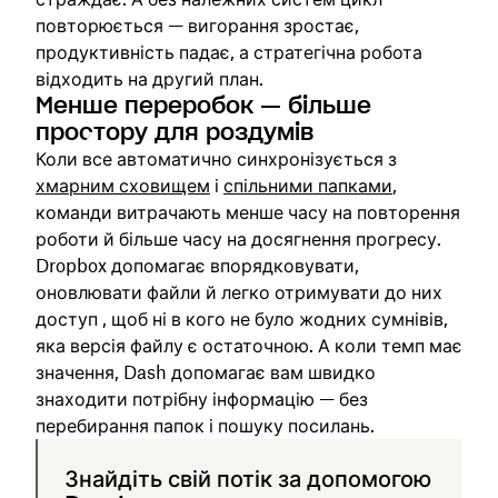
повторюється — вигорання зростає,
продуктивність падає, а стратегічна робота
відходить на другий план.
Менше переробок — більше
простору для роздумів
Коли все автоматично синхронізується з
хмарним сховищем
і
спільними папками
,
команди витрачають менше часу на повторення
роботи й більше часу на досягнення прогресу.
Dropbox допомагає впорядковувати,
оновлювати файли й легко отримувати до них
доступ , щоб ні в кого не було жодних сумнівів,
яка версія файлу є остаточною. А коли темп має
значення, Dash допомагає вам швидко
знаходити потрібну інформацію — без
перебирання папок і пошуку посилань.
Знайдіть свій потік за допомогою