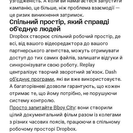
узгодженість. А коли ви намагаєтеся запустити
кампанію, це більше, ніж проблема взаємодії —
це ризик виникнення затримок.
Спільний простір, який справді
об'єднує людей
Dropbox створює спільний робочий простір, де
всі, від вашого відеоредактора до вашого
партнерського агентства, можуть отримувати
доступ до тих самих файлів, залишати відгуки й
синхронізувати свою роботу. Replay
централізує творчий зворотний зв’язок. Dash
об’єднує програми
, які ви вже використовуєте.
А багаторівневі дозволи гарантують, що кожен
отримає те, що йому потрібно, не порушуючи
систему контролю.
Просто запитайте Bboy City
: вони створили
цілий документальний фільм разом із колегами
з різних часових поясів, працюючи в спільному
робочому просторі Dropbox.