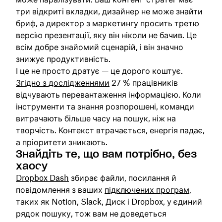
три відкриті вкладки, дизайнер не може знайти
бриф, а директор з маркетингу просить третю
версію презентації, яку він ніколи не бачив. Це
всім добре знайомий сценарій, і він значно
знижує продуктивність.
І це не просто дратує — це дорого коштує.
Згідно з
дослідженнями
27 % працівників
відчувають перевантаження інформацією. Коли
інструменти та знання розпорошені, команди
витрачають більше часу на пошук, ніж на
творчість. Контекст втрачається, енергія падає,
а пріоритети зникають.
Знайдіть те, що вам потрібно, без
хаосу
Dropbox Dash
збирає файли, посилання й
повідомлення з ваших
підключених програм
,
таких як Notion, Slack, Диск і Dropbox, у єдиний
рядок пошуку, тож вам не доведеться