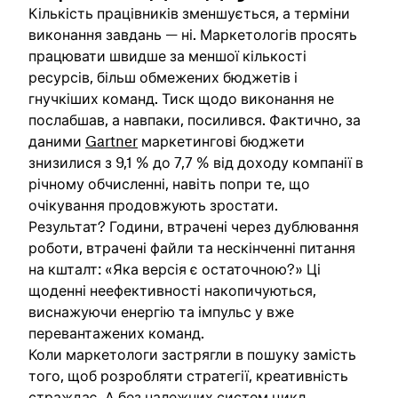
Кількість працівників зменшується, а терміни
виконання завдань — ні. Маркетологів просять
працювати швидше за меншої кількості
ресурсів, більш обмежених бюджетів і
гнучкіших команд. Тиск щодо виконання не
послабшав, а навпаки, посилився. Фактично, за
даними
Gartner
маркетингові бюджети
знизилися з 9,1 % до 7,7 % від доходу компанії в
річному обчисленні, навіть попри те, що
очікування продовжують зростати.
Результат? Години, втрачені через дублювання
роботи, втрачені файли та нескінченні питання
на кшталт: «Яка версія є остаточною?» Ці
щоденні неефективності накопичуються,
виснажуючи енергію та імпульс у вже
перевантажених команд.
Коли маркетологи застрягли в пошуку замість
того, щоб розробляти стратегії, креативність
страждає. А без належних систем цикл