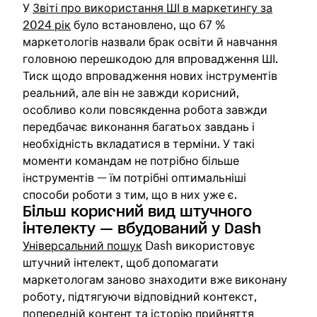
У
Звіті про використання ШІ в маркетингу за
2024 рік
було встановлено, що 67 %
маркетологів назвали брак освіти й навчання
головною перешкодою для впровадження ШІ.
Тиск щодо впровадження нових інструментів
реальний, але він не завжди корисний,
особливо коли повсякденна робота завжди
передбачає виконання багатьох завдань і
необхідність вкладатися в терміни. У такі
моменти командам не потрібно більше
інструментів — їм потрібні оптимальніші
способи роботи з тим, що в них уже є.
Більш корисний вид штучного
інтелекту — вбудований у Dash
Універсальний пошук
Dash використовує
штучний інтелект, щоб допомагати
маркетологам заново знаходити вже виконану
роботу, підтягуючи відповідний контекст,
попередній контент та історію прийняття