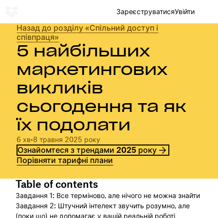
Зареєструватися
Увійти
Назад до розділу «Спільний доступ і
співпраця»
5 найбільших
маркетингових
викликів
сьогодення та як
їх подолати
6 хв
•
8 травня 2025 року
Ознайомтеся з трендами 2025 року
Порівняти тарифні плани
Table of contents
Завдання 1: Все терміново, але нічого не можна знайти
Завдання 2: Штучний інтелект звучить розумно, але
(поки що) не допомагає у вашій реальній роботі