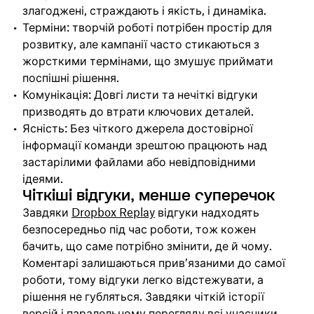
злагоджені, страждають і якість, і динаміка.
Терміни: творчій роботі потрібен простір для
розвитку, але кампанії часто стикаються з
жорсткими термінами, що змушує приймати
поспішні рішення.
Комунікація: Довгі листи та нечіткі відгуки
призводять до втрати ключових деталей.
Ясність: Без чіткого джерела достовірної
інформації команди зрештою працюють над
застарілими файлами або невідповідними
ідеями.
Чіткіші відгуки, менше суперечок
Завдяки
Dropbox Replay
відгуки надходять
безпосередньо під час роботи, тож кожен
бачить, що саме потрібно змінити, де й чому.
Коментарі залишаються прив’язаними до самої
роботи, тому відгуки легко відстежувати, а
рішення не губляться. Завдяки чіткій історії
версій і паралельному перегляду всі учасники