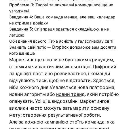
Проблема 3: Творчі та виконавчі команди все ще не
узгоджені
Завдання 4: Ваша команда менша, але ваш календар
не отримав довідку
Завдання 5: Співпраця здається складнішою, а не
легшою
Об'єднання всього: Тиха ясність у галасливому світі
Знайдіть свій потік — Dropbox допоможе вам досягти
його швидше
Маркетинг ще ніколи не був таким кричущим,
стрімким чи хаотичним як сьогодні. Цифровий
ландшафт постійно розвивається, і команди
відчувають тиск, щоб не відставати. Здається,
ніби кожного дня з’являється нова платформа,
новий алгоритм або
новий тренд
, який потрібно
опанувати. Усі ці швидкозмінні маркетингові
виклики часто можуть затьмарити основну
мету: створення результативної роботи.
Але за кожною кампанією стоїть команда, яка
намагається дотримуватися злагодженості,