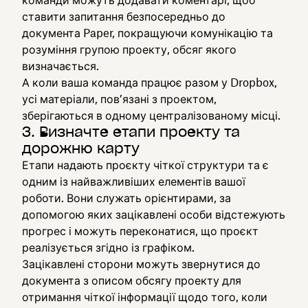
команди можуть додавати коментарі, щоб
ставити запитання безпосередньо до
документа Paper, покращуючи комунікацію та
розуміння групою проекту, обсяг якого
визначається.
А коли ваша команда працює разом у Dropbox,
усі матеріали, пов’язані з проектом,
зберігаються в одному централізованому місці.
3. Визначте етапи проекту та
дорожню карту
Етапи надають проєкту чіткої структури та є
одним із найважливіших елементів вашої
роботи. Вони служать орієнтирами, за
допомогою яких зацікавлені особи відстежують
прогрес і можуть переконатися, що проєкт
реалізується згідно із графіком.
Зацікавлені сторони можуть звернутися до
документа з описом обсягу проекту для
отримання чіткої інформації щодо того, коли