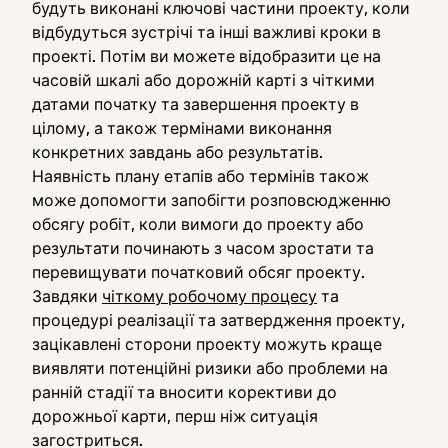
будуть виконані ключові частини проекту, коли
відбудуться зустрічі та інші важливі кроки в
проекті. Потім ви можете відобразити це на
часовій шкалі або дорожній карті з чіткими
датами початку та завершення проекту в
цілому, а також термінами виконання
конкретних завдань або результатів.
Наявність плану етапів або термінів також
може допомогти запобігти розповсюдженню
обсягу робіт, коли вимоги до проекту або
результати починають з часом зростати та
перевищувати початковий обсяг проекту.
Завдяки
чіткому робочому процесу
та
процедурі реалізації та затвердження проекту,
зацікавлені сторони проекту можуть краще
виявляти потенційні ризики або проблеми на
ранній стадії та вносити корективи до
дорожньої карти, перш ніж ситуація
загостриться.