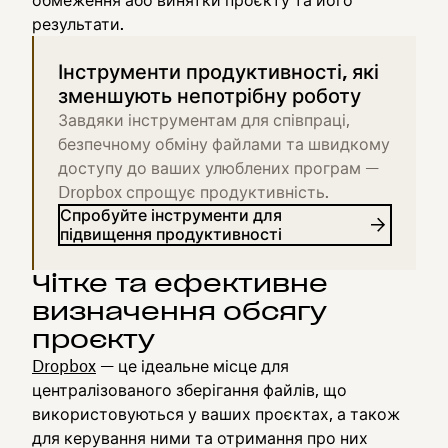
обмеження або винятки проєкту та його
результати.
Інструменти продуктивності, які
зменшують непотрібну роботу
Завдяки інструментам для співпраці,
безпечному обміну файлами та швидкому
доступу до ваших улюблених програм —
Dropbox спрощує продуктивність.
Спробуйте інструменти для
підвищення продуктивності
Чітке та ефективне
визначення обсягу
проєкту
Dropbox
— це ідеальне місце для
централізованого зберігання файлів, що
використовуються у ваших проєктах, а також
для керування ними та отримання про них