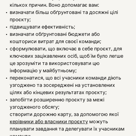
кількох причин. Воно допомагає вам:
визначати більш обґрунтовані та досяжні цілі
проєкту;
підвищувати ефективність;
визначати обґрунтовані бюджети або
кошториси витрат для своєї команди;
сформулювати, що включає в себе проєкт, для
ключових зацікавлених осіб, щоб їм було легше
це зрозуміти та використовувати цю
інформацію у майбутньому;
переконатися, що всі учасники команди діють
узгоджено та зосереджені на установлених
цілях або кінцевих результатах проєкту;
запобігти розширенню проєкту за межі
узгодженого обсягу;
створити дорожню карту, за допомогою якої
керівники або власники проєкту
можуть
планувати завдання та делегувати їх учасникам