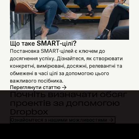
Що таке SMART-цілі?
Постановка SMART-цілей є ключем до
досягнення успіху. Дізнайтеся, як створювати
конкретні, вимірювані, досяжні, релевантні та
обмежені в часі цілі за допомогою цього
важливого посібника.
Переглянути статтю
Почніть визначати обсяг
проектів за допомогою
Dropbox
Ознайомтеся з нашими можливостями
Dropbox
Продукти
Програма для комп'ютерів
Plus