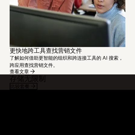
更快地跨工具查找营销文件
了解如何借助更智能的组织和跨连接工具的 AI 搜索，
跨应用查找营销文件。
查看文章
存储无限制
比较套餐
Dropbox
产品
桌面应用
Plus
移动应用
Professional
集成
Business
功能
Enterprise
解决方案
Dash
安全
DocSend