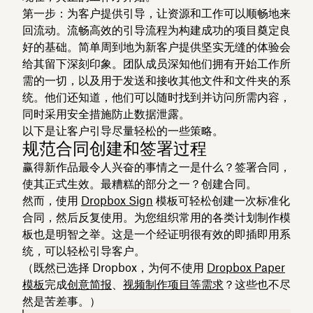
第一步：为客户提供引导，让资源和工作可以顺畅地来
回流动。流畅高效的引导流程为构建成功的项目奠定良
好的基础。简单周到地为新客户提供坚实无缝的体验会
给其留下深刻印象。团队成员深知他们拥有开始工作所
需的一切，以及用于发送和接收其他文件和文件夹的系
统。他们还知道，他们可以随时找到并访问所需内容，
同时采用安全措施防止数据泄露。
以下是让客户引导尽量轻松的一些策略。
规范合同创建和签署过程
赢得新作品最令人兴奋的事情之一是什么？签署合同，
使其正式生效。最糟糕的部分之一？创建合同。
然而，使用
Dropbox Sign
模板可轻松创建一次标准化
合同，然后反复使用。为您组织常用的各类计划制作模
板也是明智之举。这是一个经证明很有效的即插即用系
统，可以轻松引导客户。
（既然已选择 Dropbox，为何不使用
Dropbox Paper
模板
完成
创意简报
、
视频制作项目
等需求
？这些也不尽
然是苦差事。）