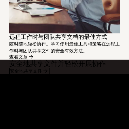
远程工作时与团队共享文档的最佳方式
随时随地轻松协作。学习使用最佳工具和策略在远程工
作时与团队共享文件的安全有效方法。
查看文章
安全地共享文件并轻松开展协作
安全地共享文件
Dropbox
产品
桌面应用
Plus
移动应用
Professional
集成
Business
功能
Enterprise
解决方案
Dash
安全
DocSend
预先体验
Dropbox Sign
模板
Reclaim.ai