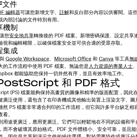
F文件
DF 編輯器
可讓您新增文字、
註解
和反白部分內容以供審閱。這
或內部討論的文件特別有用。
享機制
可讓您
安全地共享
轉換後的 PDF 檔案。新增密碼保護、設定共享
檢視和編輯權限，以確保檔案安全並可供合適的受眾存取。
程集成
可與
Google Workspace
、
Microsoft Office
和
Canva
等工具
無
大的工作流程中使用 PDF 檔案。無論您是
人力資源的專業人士
ropbox 都能協助您保持一切井然有序，並且有效率地工作。
PostScript 和 PDF 格式
tScript (PS) 檔案能夠保持高畫質的圖像和精準的版面配置，因此
被廣泛使用，還包含了在印表機或其他輸出裝置上渲染文字、圖
雖然 PS 檔案非常適合列印的工作流程，但它與許多平台缺乏相
查看。
式則用途更廣泛，應用更廣泛。它們可以輕鬆地在不同的設備和平
，而不會破壞其原始格式。PDF 文件體積小、安全可靠，並且
性，因此是共享和演示文件的絕佳選擇。對於需要協作或廣泛分