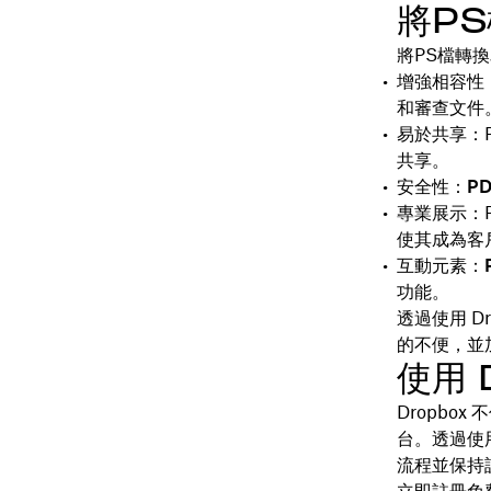
將P
將PS檔轉
增強相容性：
和審查文件
易於共享：
共享。
安全性：PD
專業展示：
使其成為客
互動元素：P
功能。
透過使用 Dr
的不便，並
使用 
Dropbo
台。透過使用
流程並保持
立即註冊免