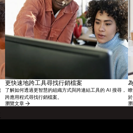
更快速地跨工具尋找行銷檔案
為
速
了解如何透過更智慧的組織方式與跨連結工具的 AI 搜尋，
瞭
跨應用程式尋找行銷檔案。
於
瀏覽文章
瀏
程
功能
支援服務
傳送超大檔案
說明中心
部