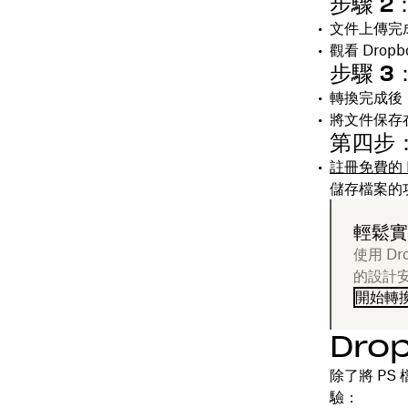
步驟 2
文件上傳完成
觀看 Drop
步驟 3
轉換完成後
將文件保存
第四步
註冊免費的 D
儲存檔案的
輕鬆實現
使用 D
的設計
開始轉
Dro
除了將 PS
驗：