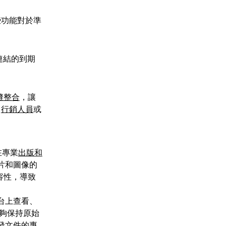
些功能對於準
連結的到期
縫整合
，讓
、
行銷人員
或
在專業
出版和
片和圖像的
容性，導致
台上查看、
能夠保持原始
發文件的專