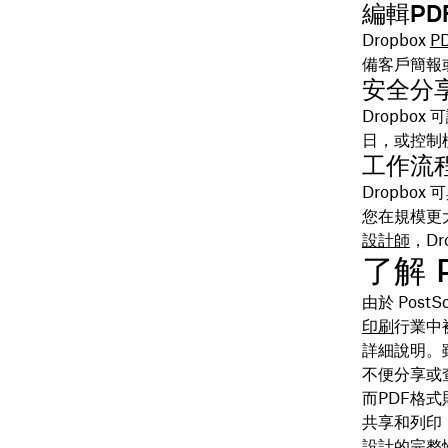
編輯PD
Dropbox
P
備客戶簡報
安全分
Dropbox 
日，或控制
工作流
Dropbox 
您在規模更
設計師
，D
了解 
由於 Pos
印刷
行業中
詳細說明。
不便分享或
而PDF格
共享和列印
設計的完整