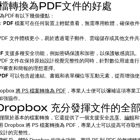
S檔轉換為PDF文件的好處
換為PDF有以下幾個優點：
PDF
檔案可在任何裝置上輕鬆查看，無需專用軟體，確保收件
。
PDF 文件體積更小，易於透過電子郵件、雲端儲存或其他文件
F
支援多種安全功能，例如密碼保護和加密，以保護敏感資訊。
PDF 文件在保持原始設計視覺完整性的同時，針對數位用途進
戶審查和簡報的理想選擇。
DF
可以包含超連結、書籤和表單欄位等互動元素，從而增強使
opbox
將 PS 檔案轉換為 PDF
，專業人士便可以彌補這項專業
加強協作。
Dropbox 充分發揮文件的全
x 不僅限於基本的檔案轉換，它還提供了一個支援安全
共享
、
編輯
和
 Dropbox 將 PS 檔案轉換為 PDF，專業人士可以提高可存
設計的完整性。
費帳戶
，體驗 Dropbox 的強大功能，實現 PS 到 PDF 的無縫