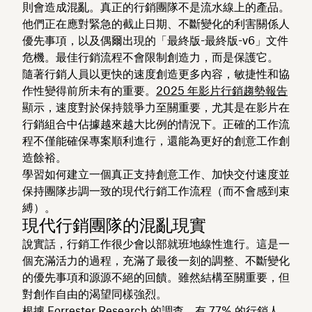
則會造成混亂。真正的行銷團隊不是流水線上的產品。
他們正在應對緊急的截止日期、不斷變化的利害關係人
優先事項，以及偶爾出現的「最終版-最終版-v6」文件
危機。最佳行銷流程不會限制創造力，而是保護它。
隨著行銷人員以更快的速度創造更多內容，敏捷性和協
作性變得前所未有的重要。
2025 年影片行銷趨勢報告
顯示，速度對於保持競爭力至關重要，尤其是在影片在
行銷組合中佔據越來越大比例的情況下。正確的工作流
程不僅能確保專案順利進行，還能為更好的創意工作創
造餘裕。
學習如何建立一個真正支持創意工作、加快交付速度並
保持團隊步調一致的現代行銷工作流程（而不會感到束
縛）。
現代行銷團隊的混亂現實
說實話，行銷工作很少會以部就班地線性進行。這是一
個充滿活力的過程，充滿了最後一刻的調整、不斷變化
的優先事項和源源不絕的回饋。雖然結構至關重要，但
對創作自由的渴望同樣強烈。
根據
Forrester Research
的調查，有 77% 的行銷人