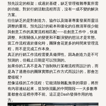
預先設定的框架；或過於基礎，缺乏管理複雜專案所需
的功能。對於行銷活動流程而言，沒有一成不變的解決
方案。
往往缺乏的是對創造力、協作以及隨著專案發展而靈活
調整的重視。預先設計的範本和僵化的任務清單很少能
與創意工作的真實流程相匹配——在創意工作中，快速
調整、利害關係人的變更和不斷演變的想法才是常態。
當工作流程過於僵化時，團隊會花更多的時間來管理流
程，而不是完成工作本身。
真正的行銷工作流程需要具備彈性。因為創造力是不可
預測的，但截止日期是可以預測的。
如果你的工具不是為了強制執行某種流程而設計的，而
是為了適應你的團隊實際的工作方式而設計的，那會怎
麼樣呢？
想像這樣的工作流程：它能清除雜亂無章的環節，將所
有內容連結起來，並加快混亂的中間階段——大多數專
案都會在這裡停滯不前。這正是Dash發揮作用的地
方。