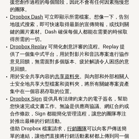
援您創作過程的每個階段，因此不會有任何因素拖慢您
的團隊。
Dropbox Dash
可立即顯示所需檔案。想像一下，告別
地毯式搜索，即可快速取得最新的宣傳簡報，或找到關
鍵的圖片素材。Dash 確保每個人都能在需要的時候取
得所需的一切。
Dropbox Replay
可簡化創意評審的流程。Replay 提
供了一個集中式平台，用於對影片和音訊專案進行協作
意見回饋，無需面對多個版本、疲於解讀令人困惑的意
見回饋。
用於安全共享內容的
共享資料夾
。與內部和外部相關人
士安全地共享大型檔案和資料夾，將所有關鍵專案資產
集中在一個容易存取的位置。
Dropbox Sign
提供具有法律約束力的電子簽名，幫助
您快速完成文書工作。無論是供應商協議、網紅合約或
合作條款，Sign 都能簡化管理流程，讓您的團隊專注
於推出最棒的行銷活動。
借助 Dropbox 檔案請求，
行銷團隊
可以向客戶傳送簡
單的連結，讓他們直接將行銷活動素材都上傳到同一個