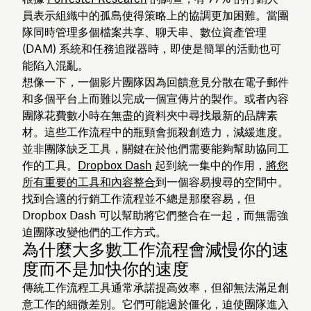
員表示組織中的孤島使得策略上的協調更加困難。當團
隊同時管理多個檔案共享、聊天串、數位資產管理
(DAM) 系統和任務追蹤器時，即使是簡單的活動也可
能陷入混亂。
想像一下，一個影片團隊因為回饋意見分散在電子郵件
和多個平台上而難以完成一個宣傳片的製作。或者內容​​
團隊花費數小時在無盡的資料夾中尋找最新的品牌素
材。這些工作流程中的瓶頸會扼殺創造力，減緩進度。
並非團隊缺乏工具，關鍵在於他們需要能夠幫助協同工
作的工具。
Dropbox Dash
起到統一集中的作用，
將您
所有重要的工具和內容整合
到一個容易搜尋的空間中。
找到合適的行銷工作流程並不總是那麼容易，但
Dropbox Dash 可以幫助將它們整合在一起，而無需強
迫團隊改變他們的工作方式。
為什麼大多數工作流程會減慢你的速
度而不是加快你的速度
傳統工作流程工具通常承諾提高效率，但卻無法滿足創
意工作的細微差別。它們可能過於僵化，迫使團隊進入