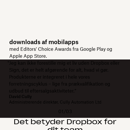
downloads af mobilapps
med Editors' Choice Awards fra Google Play og
Apple App Store.
"Jeg kan ikke forestille mig et liv uden Dropbox eller
Sign, det er helt afgørende for alt, hvad vi gør.
Produkterne er integreret i hele vores
forretningscyklus – lige fra prækvalifikation og
udbud til eftersalgsaktiviteter."
David Cully
Administrerende direktør, Cully Automation Ltd
01/03
Det betyder Dropbox for
dit team