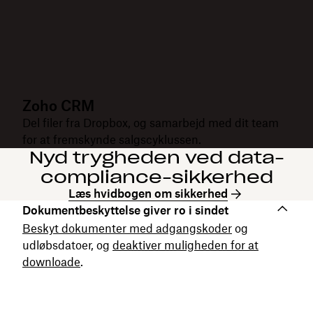
Zoho CRM
Del filer fra Dropbox, og samarbejd med dit team
for at fremskynde salgscyklussen.
Nyd trygheden ved data-
compliance-sikkerhed
Læs hvidbogen om sikkerhed
Dokumentbeskyttelse giver ro i sindet
Beskyt dokumenter med adgangskoder
og
udløbsdatoer, og
deaktiver muligheden for at
downloade
.