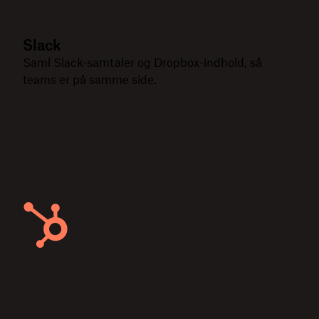
Slack
Saml Slack-samtaler og Dropbox-indhold, så
teams er på samme side.