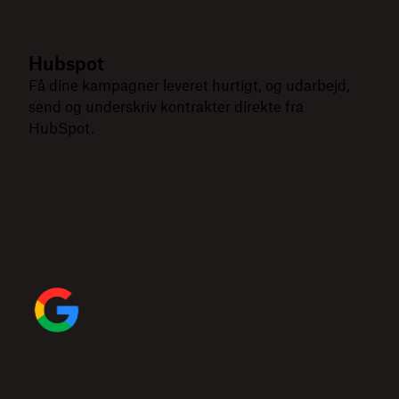
Hubspot
Få dine kampagner leveret hurtigt, og udarbejd,
send og underskriv kontrakter direkte fra
HubSpot.