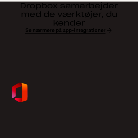
Dropbox samarbejder
med de værktøjer, du
kender
Se nærmere på app-integrationer