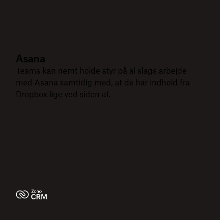
Asana
Teams kan nemt holde styr på al slags arbejde
med Asana samtidig med, at de har indhold fra
Dropbox lige ved siden af.