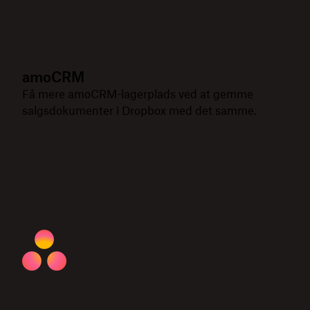
amoCRM
Få mere amoCRM-lagerplads ved at gemme
salgsdokumenter i Dropbox med det samme.