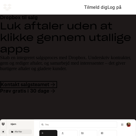
Tilmeld dig
Log på
Dropbox til salg
Luk aftaler uden at
klikke gennem utallige
apps
Skab en integreret salgsproces med Dropbox. Underskriv kontrakter,
gem og rediger aftaler, og samarbejd med interessenter – det giver
hurtigere aftaler og gladere kunder.
Kontakt salgsteamet
Prøv gratis i 30 dage