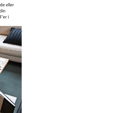
e eller
 din
'er i