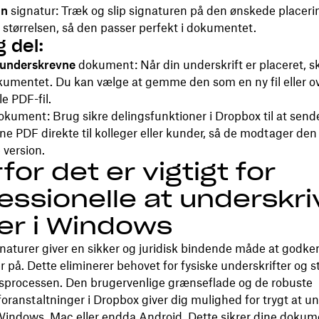
in
signatur: Træk og slip signaturen på den ønskede placeri
as størrelsen, så den passer perfekt i dokumentet.
 del:
underskrevne
dokument: Når din underskrift er placeret, s
mentet. Du kan vælge at gemme den som en ny fil eller ov
le PDF-fil.
kument: Brug sikre delingsfunktioner i Dropbox til at send
e PDF direkte til kolleger eller kunder, så de modtager de
 version.
for det er vigtigt for
essionelle at underskri
er i Windows
gnaturer giver en sikker og juridisk bindende måde at godk
på. Dette eliminerer behovet for fysiske underskrifter og s
tsprocessen. Den brugervenlige grænseflade og de robuste
oranstaltninger i Dropbox giver dig mulighed for trygt at u
Windows, Mac eller endda Android. Dette sikrer dine dokum