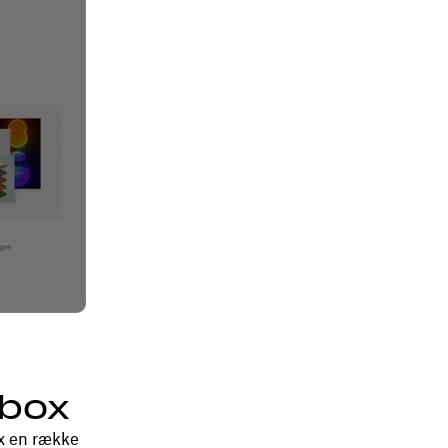
pbox
ox en række