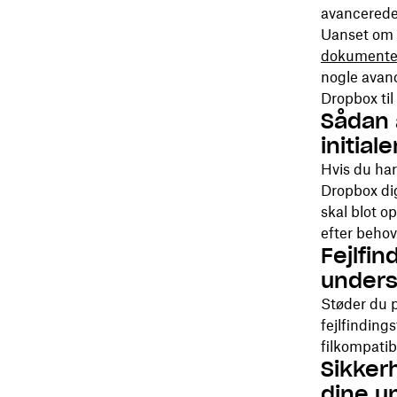
avancerede 
Uanset om d
dokumenter
nogle avanc
Dropbox til
Sådan a
initiale
Hvis du har 
Dropbox dig
skal blot o
efter behov
Fejlfi
unders
Støder du 
fejlfinding
filkompatibil
Sikker
dine u