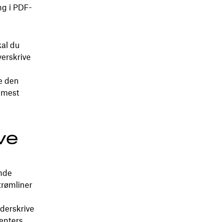
ng i PDF-
kal du
erskrive
e den
n mest
ve
ende
trømliner
nderskrive
enters