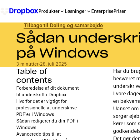
Produkter
Løsninger
Enterprise
Priser
Tilbage til Deling og samarbejde
Sådan underskri
på Windows
3 minutter
•
28. juli 2025
Table of
Har du bru
contents
besværet m
underskrive 
Forberedelse af dit dokument
I vore dage
til underskrift i Dropbox
en bekvemme
Hvorfor det er vigtigt for
professionelle at underskrive
Uanset om d
PDF'er i Windows
sørger øjeb
Sådan redigerer du din PDF i
kører som s
Windows
godkendelse
Avancerede tips til at
Det gør dem