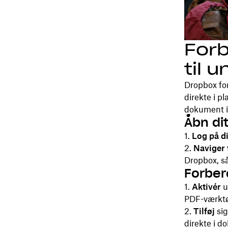
Forb
til 
Dropbox for
direkte i p
dokument 
Åbn di
Log på d
Naviger t
Dropbox, så
Forber
Aktivér
u
PDF-værktøj
Tilføj
sig
direkte i d