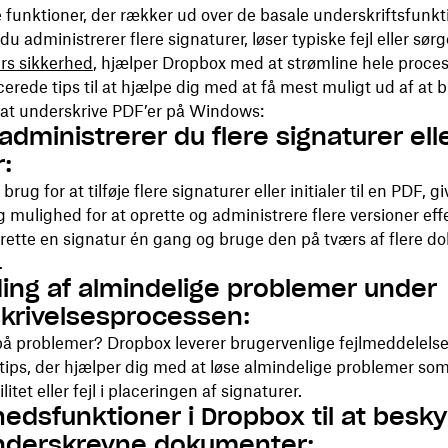
funktioner, der rækker ud over de basale underskriftsfunkt
u administrerer flere signaturer, løser typiske fejl eller sørg
s sikkerhed
, hjælper Dropbox med at strømline hele proces
erede tips til at hjælpe dig med at få mest muligt ud af at 
 at underskrive PDF’er på Windows:
dministrerer du flere signaturer ell
r:
brug for at tilføje flere signaturer eller initialer til en PDF, gi
 mulighed for at oprette og administrere flere versioner eff
prette en signatur én gang og bruge den på tværs af flere 
.
nding af almindelige problemer under
krivelsesprocessen:
på problemer? Dropbox leverer brugervenlige fejlmeddelelse
stips, der hjælper dig med at løse almindelige problemer som
itet eller fejl i placeringen af ​​signaturer.
hedsfunktioner i Dropbox til at besky
nderskrevne dokumenter: