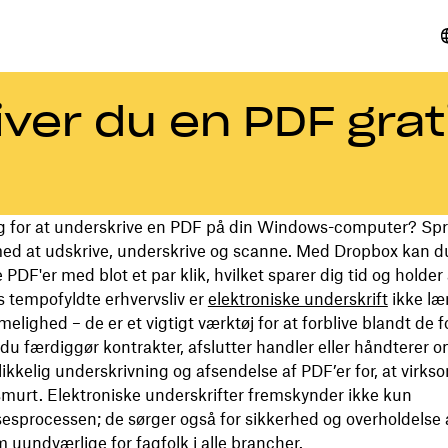
ver du en PDF grat
g for at underskrive en PDF på din Windows-computer? Spr
ed at udskrive, underskrive og scanne. Med Dropbox kan d
PDF'er med blot et par klik, hvilket sparer dig tid og holder a
s tempofyldte erhvervsliv er
elektroniske underskrift
ikke læ
lighed – de er et vigtigt værktøj for at forblive blandt de f
u færdiggør kontrakter, afslutter handler eller håndterer o
likkelig underskrivning og afsendelse af PDF’er for, at virk
murt. Elektroniske underskrifter fremskynder ikke kun
sprocessen; de sørger også for sikkerhed og overholdelse a
 uundværlige for fagfolk i alle brancher.