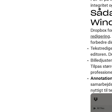
integritet 
Såda
Win
Dropbox for
redigering
.
forbedre d
Tekstredige
editoren. Du
Billedjuster
Tilpas størr
professione
Annotation
samarbejds
nyttigt ti