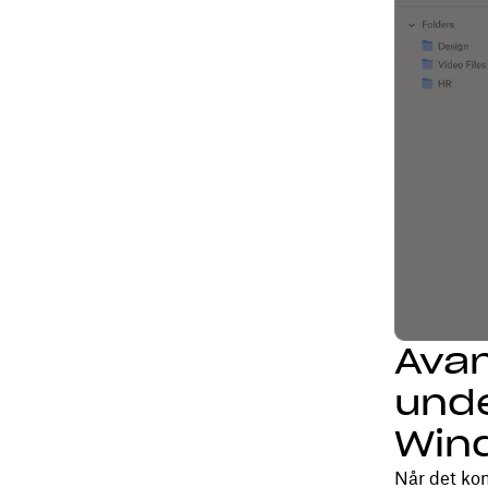
Avan
unde
Wind
Når det ko