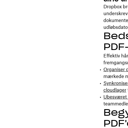
Dropbox b
underskrevn
dokumenter 
udløbsdato
Beds
PDF
Effektiv hå
fremgangsmå
Organiser 
mærkede ma
Synkroniser
cloudlager
Ubesværet
teammedlem
Begy
PDF'