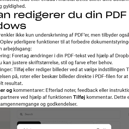
og gyldighed.
n redigerer du din PDF 
dows
enkler ikke kun underskrivning af PDF’er, men tilbyder ogs
 Oplev yderligere funktioner til at forbedre dokumentstyrin
in arbejdsgang:
ring: Foretag ændringer i din PDF-tekst ved hjælp af Drop
 kan justere skriftstørrelse, stil og farve efter behov.
inger: Tilføj eller rediger billeder ved at vælge indstillingen T
elsen på, roter eller beskær billeder direkte i PDF-filen for at
lt resultat.
er og
kommentarer: Efterlad noter, feedback eller instruktio
partnere ved hjælp af funktionen
Tilføj
kommentar. Dette e
l teamgennemgange og godkendelser.