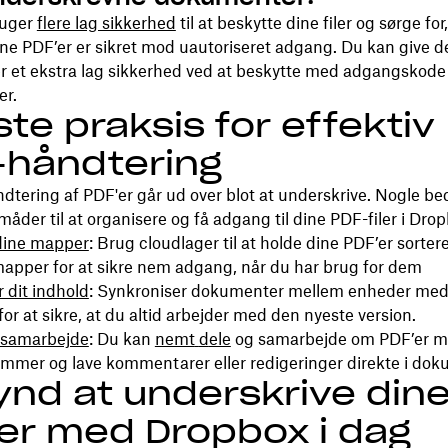
ruger
flere lag sikkerhed
til at beskytte dine filer og sørge for
e PDF’er er sikret mod uautoriseret adgang. Du kan give d
et ekstra lag sikkerhed ved at beskytte med adgangskode o
er.
te praksis for effektiv
-håndtering
ndtering af PDF'er går ud over blot at underskrive. Nogle be
der til at organisere og få adgang til dine PDF-filer i Drop
dine mapper
: Brug cloudlager til at holde dine PDF’er sorteret
pper for at sikre nem adgang, når du har brug for dem
 dit indhold
: Synkroniser dokumenter mellem enheder med
for at sikre, at du altid arbejder med den nyeste version.
 samarbejde
: Du kan
nemt
d
ele
og samarbejde om PDF’er 
mer og lave kommentarer eller redigeringer direkte i do
nd at underskrive din
er med Dropbox i dag