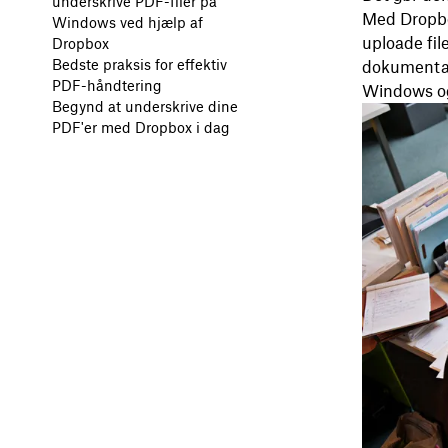
underskrive PDF-filer på
Med Dropbo
Windows ved hjælp af
uploade fil
Dropbox
Bedste praksis for effektiv
dokumentar
PDF-håndtering
Windows og
Begynd at underskrive dine
PDF'er med Dropbox i dag