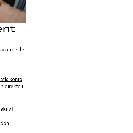
ent
kan arbejde
F-
ratis konto
.
 direkte i
skriv i
e den