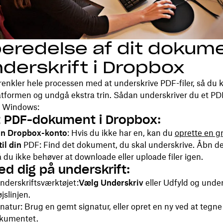
eredelse af dit dokum
underskrift i Dropbox
enkler hele processen med at underskrive PDF-filer, så du 
latformen og undgå ekstra trin. Sådan underskriver du et PD
i Windows:
t PDF-dokument i Dropbox:
in Dropbox-konto
: Hvis du ikke har en, kan du
oprette en g
il din
PDF: Find det dokument, du skal underskrive. Åbn den
 du ikke behøver at downloade eller uploade filer igen.
ed dig på underskrift:
nderskriftsværktøjet:
Vælg
Underskriv
eller Udfyld og under
slinjen.
natur: Brug en gemt signatur, eller opret en ny ved at tegn
okumentet.