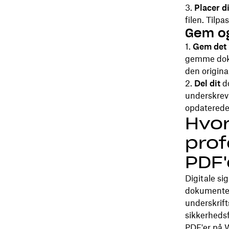
Placer d
filen. Tilp
Gem og
Gem det 
gemme doku
den origina
Del dit
do
underskrevn
opdaterede
Hvor
prof
PDF'
Digitale si
dokumenter 
underskrif
sikkerhedsf
PDF'er på 