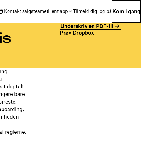
Kom i gang
Kontakt salgsteamet
Hent app
Tilmeld dig
Log på
Underskriv en PDF-fil
Prøv Dropbox
is
ing
u
lt digitalt.
ngere bare
orreste.
nboarding,
somheden
f reglerne.