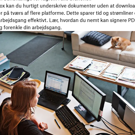
x kan du hurtigt underskrive dokumenter uden at download
er på tværs af flere platforme. Dette sparer tid og strømliner
bejdsgang effektivt. Lær, hvordan du nemt kan signere PDF
 forenkle din arbejdsgang.