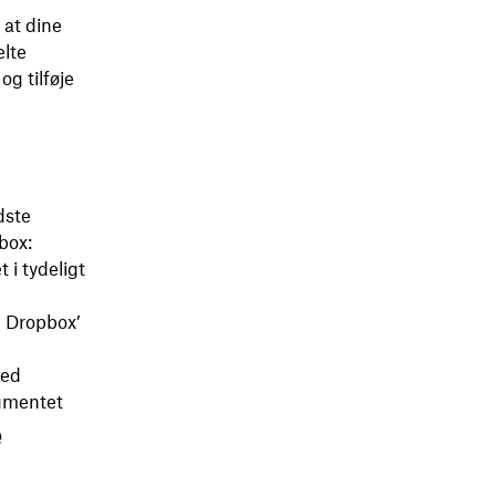
, at dine
elte
g tilføje
dste
box:
 i tydeligt
 Dropbox’
med
kumentet
e