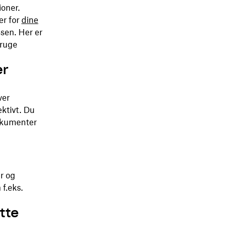
ioner.
er for
dine
sen. Her er
bruge
er
ver
ektivt. Du
dokumenter
r og
 f.eks.
tte