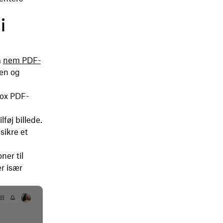
i
å
nem PDF-
gen og
box PDF-
ilføj
billede.
 sikre et
ner til
r især