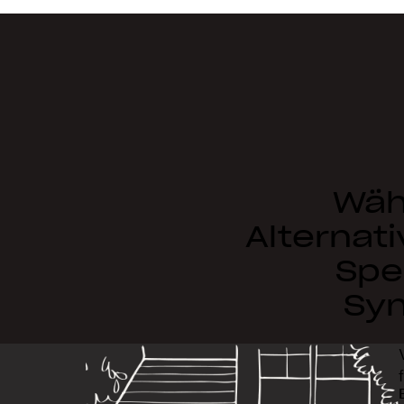
Wäh
Alternati
Spe
Syn
„