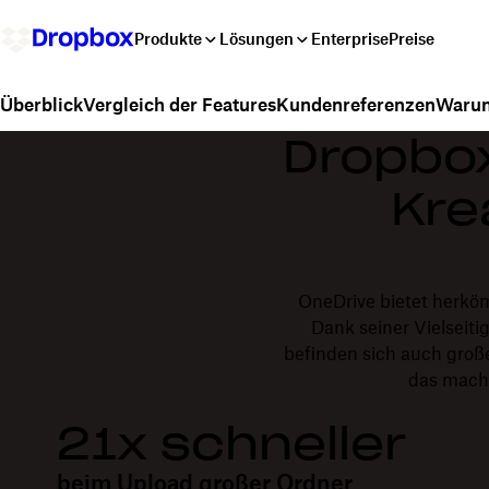
Produkte
Lösungen
Enterprise
Preise
Vergleich der Features
Kundenreferenzen
Warum
Überblick
Dropbox
Kre
OneDrive bietet herköm
Dank seiner Vielseit
befinden sich auch groß
das macht
21x schneller
beim Upload großer Ordner