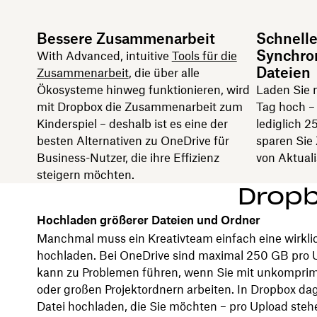
Bessere Zusammenarbeit
Schnelle
Synchron
With Advanced, intuitive
Tools für die
Dateien
Zusammenarbeit
, die über alle
Ökosysteme hinweg funktionieren, wird
Laden Sie 
mit Dropbox die Zusammenarbeit zum
Tag hoch – 
Kinderspiel – deshalb ist es eine der
lediglich 
besten Alternativen zu OneDrive für
sparen Sie 
Business-Nutzer, die ihre Effizienz
von Aktuali
steigern möchten.
Dropb
Hochladen größerer Dateien und Ordner
Manchmal muss ein Kreativteam einfach eine wirkli
hochladen. Bei OneDrive sind maximal 250 GB pro 
kann zu Problemen führen, wenn Sie mit unkomprim
oder großen Projektordnern arbeiten. In Dropbox da
Datei hochladen, die Sie möchten – pro Upload steh