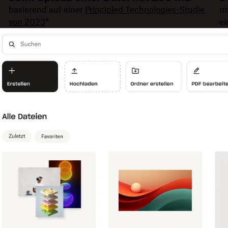
basierend auf einer
Principled Technologies-Studie
mi
von 2023
*
ei