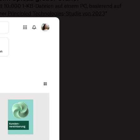
t 10.000 1-KB-Dateien auf einem PC, basierend auf
ner
Principled Technologies-Studie von 2023
*