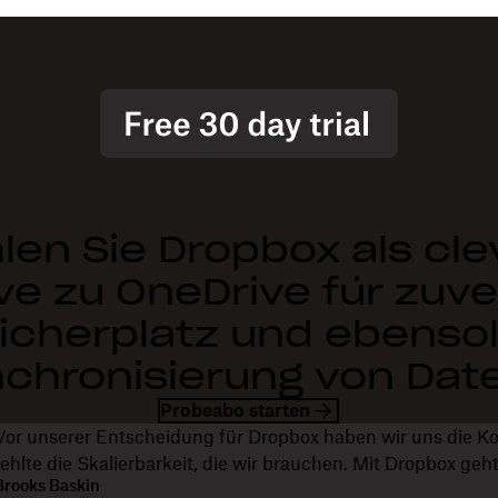
len Sie Dropbox als cle
ve zu OneDrive für zuv
icherplatz und ebenso
chronisierung von Dat
Probeabo starten
Vor unserer Entscheidung für Dropbox haben wir uns die K
fehlte die Skalierbarkeit, die wir brauchen. Mit Dropbox geh
Brooks Baskin