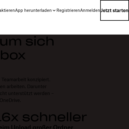
Jetzt starten
aktieren
App herunterladen
Registrieren
Anmelden
rum sich
pbox
 Teamarbeit konzipiert.
en arbeiten. Darunter
cht unterstützt werden –
 OneDrive.
16x schneller
eim Upload großer Ordner