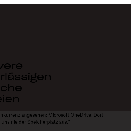
vere
erlässigen
lche
eien
onkurrenz angesehen: Microsoft OneDrive. Dort
t uns nie der Speicherplatz aus.“