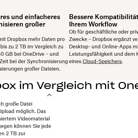
res und einfacheres
Bessere Kompatibilität
isieren großer
Ihrem Workflow
Ob für geschäftliche oder pri
mit Dropbox mehr Daten pro
Zwecke – Dropbox ergänzt ve
bis zu 2 TB im Vergleich zu
Desktop- und Online-Apps mi
250 GB bei OneDrive – und
Leistungsfähigkeit und dem 
Zeit bei der Synchronisierung
eines
Cloud-Speichers
.
sierungen großer Dateien.
ox im Vergleich mit On
ch große Datei
Upload möglich. Das
iertem Videomaterial
gegen können Sie jede
en 2 TB zur