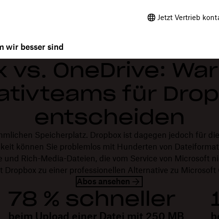
Jetzt Vertrieb kont
 wir besser sind
 vs. OneDrive: Wa
ativteams für Dro
entscheiden
mlichen Speicherplatz. Dropbox ist dagegen jedoch für die
igkeit können Sie problemlos mit Hunderten von Dateiformat
e und Rich-Media-Dateien, die vom Service von Microsoft ni
 Dropbox zu einer professionellen Alternative zu Microsoft
Abos ansehen
78 % schneller
beim Upload einer Datei mit 250 MB
b