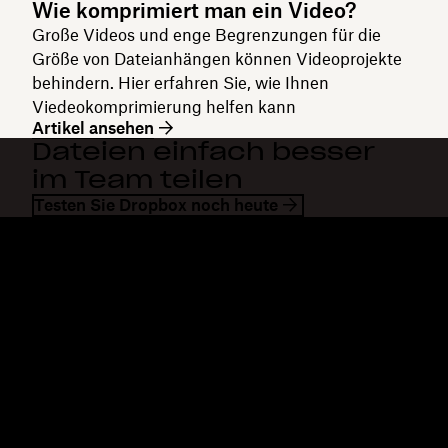
Wie komprimiert man ein Video?
Große Videos und enge Begrenzungen für die
Größe von Dateianhängen können Videoprojekte
behindern. Hier erfahren Sie, wie Ihnen
Viedeokomprimierung helfen kann
Artikel ansehen
Dateien einfach besser
im Team teilen
Testen Sie Dropbox noch heute
Dropbox
Produkte
Desktop-App
Plus
Mobile App
Professional
Integrationen
Business
Features
Enterprise
Lösungen
Dash
Sicherheit
DocSend
Vorabzugriff
Dropbox Sign
Vorlagen
Reclaim.ai
Kostenlose Tools
Abos