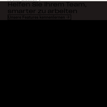
Helfen Sie Ihrem Team,
smarter zu arbeiten
Unsere Features kennenlernen
Dropbox
Produkte
Desktop-App
Plus
Mobile App
Professional
Integrationen
Business
Features
Enterprise
Lösungen
Dash
Sicherheit
DocSend
Vorabzugriff
Dropbox Sign
Vorlagen
Reclaim.ai
Kostenlose Tools
Abos
Produkt-Updates
Features
Support
Senden von großen Dateien
Hilfecenter
Lange Videos senden
Kontakt
Cloud-Speicher für Fotos
Datenschutz & AGB
Sichere Dateiübertragung
Cookies-Richtlinie