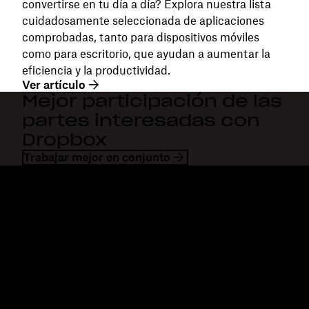
convertirse en tu día a día? Explora nuestra lista
cuidadosamente seleccionada de aplicaciones
comprobadas, tanto para dispositivos móviles
como para escritorio, que ayudan a aumentar la
eficiencia y la productividad.
Ver artículo
Mejor participación de las
partes interesadas con
Dropbox
Trabajar mejor en conjunto
Dropbox
Productos
Aplicación para escritorio
Plus
Aplicación para dispositivos
Professional
móviles
Business
Integraciones
Enterprise
Características
Dash
Soluciones
DocSend
Seguridad
Dropbox Sign
Acceso anticipado
Reclaim.ai