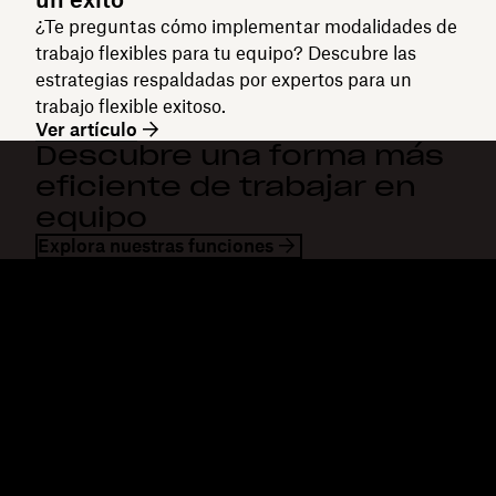
¿Te preguntas cómo implementar modalidades de
trabajo flexibles para tu equipo? Descubre las
estrategias respaldadas por expertos para un
trabajo flexible exitoso.
Ver artículo
Descubre una forma más
eficiente de trabajar en
equipo
Explora nuestras funciones
Dropbox
Productos
Aplicación para escritorio
Plus
Aplicación para dispositivos
Professional
móviles
Business
Integraciones
Enterprise
Características
Dash
Soluciones
DocSend
Seguridad
Dropbox Sign
Acceso anticipado
Reclaim.ai
Plantillas
Planes