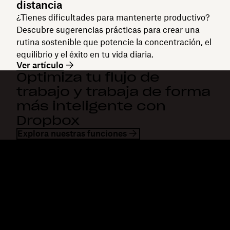
distancia
¿Tienes dificultades para mantenerte productivo?
Descubre sugerencias prácticas para crear una
rutina sostenible que potencie la concentración, el
equilibrio y el éxito en tu vida diaria.
Ver artículo
Optimiza tu flujo de
trabajo y trabaja de forma
más inteligente con
Dropbox
Explora nuestras funciones
Dropbox
Productos
Aplicación para escritorio
Plus
Aplicación para dispositivos
Professional
móviles
Business
Integraciones
Enterprise
Características
Dash
Soluciones
DocSend
Seguridad
Dropbox Sign