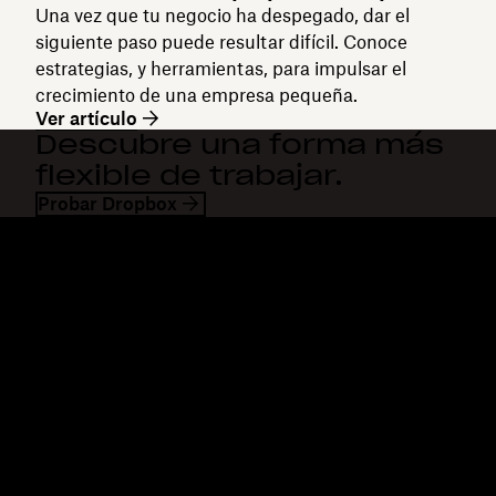
Una vez que tu negocio ha despegado, dar el
siguiente paso puede resultar difícil. Conoce
estrategias, y herramientas, para impulsar el
crecimiento de una empresa pequeña.
Ver artículo
Descubre una forma más
flexible de trabajar.
Probar Dropbox
Dropbox
Productos
Aplicación para escritorio
Plus
Aplicación móvil
Professional
Integraciones
Business
Funciones
Enterprise
Soluciones
Dash
Seguridad
DocSend
Acceso preliminar
Dropbox Sign
Plantillas
Reclaim.ai
Herramientas gratuitas
Planes
Actualizaciones del