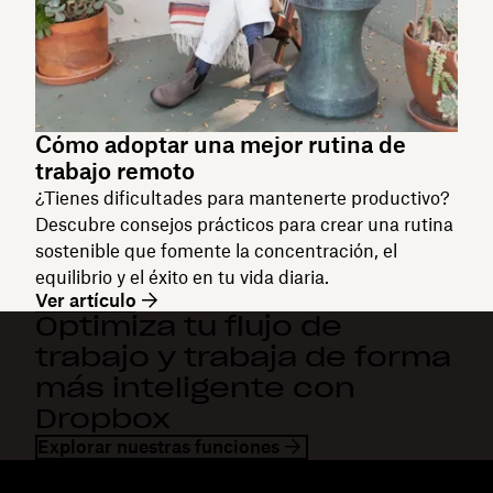
Cómo adoptar una mejor rutina de
trabajo remoto
¿Tienes dificultades para mantenerte productivo?
Descubre consejos prácticos para crear una rutina
sostenible que fomente la concentración, el
equilibrio y el éxito en tu vida diaria.
Ver artículo
Optimiza tu flujo de
trabajo y trabaja de forma
más inteligente con
Dropbox
Explorar nuestras funciones
Dropbox
Productos