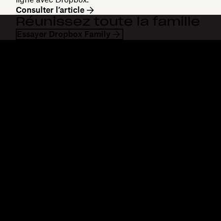
Consulter l’article
Réunissez toute la famille
Essayer Dropbox Family
Dropbox
Produits
Application de bureau
Plus
Application mobile
Professional
Intégrations
Business
Fonctionnalités
Enterprise
Solutions
Dash
Sécurité
DocSend
Accès en avant-première
Dropbox Sign
Modèles
Reclaim.ai
Outils gratuits
Forfaits
Nouveautés concernant les
produits
Fonctionnalités
Assistance
Envoi de fichiers
Centre d’assistance
volumineux
Nous contacter
Envoi de longues vidéos
Confidentialité et
Stockage de photos dans le
conditions