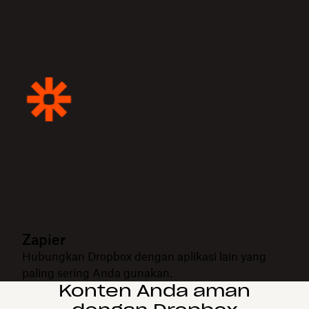
Zapier
Hubungkan Dropbox dengan aplikasi lain yang
paling sering Anda gunakan.
Konten Anda aman