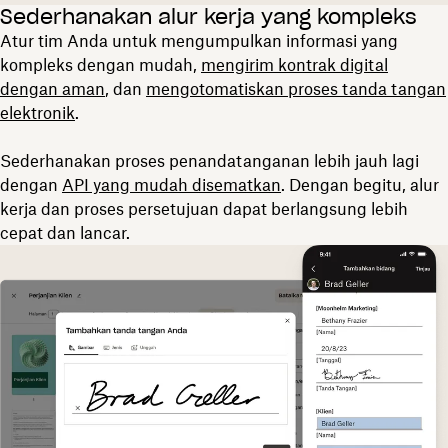
Sederhanakan alur kerja yang kompleks
Atur tim Anda untuk mengumpulkan informasi yang
kompleks dengan mudah,
mengirim kontrak digital
dengan aman
, dan
mengotomatiskan proses tanda tangan
elektronik
.
Sederhanakan proses penandatanganan lebih jauh lagi
dengan
API yang mudah disematkan
. Dengan begitu, alur
kerja dan proses persetujuan dapat berlangsung lebih
cepat dan lancar.