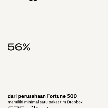
dari perusahaan Fortune 500
memiliki minimal satu paket tim Dropbox.