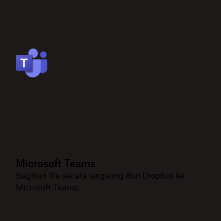
Microsoft Teams
Bagikan file secara langsung dari Dropbox ke
Microsoft Teams.