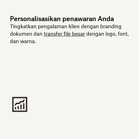
Personalisasikan penawaran Anda
Tingkatkan pengalaman klien dengan branding
dokumen dan
transfer file besar
dengan logo, font,
dan warna.