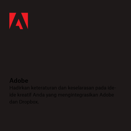
Adobe
Hadirkan keteraturan dan keselarasan pada ide-
ide kreatif Anda yang mengintegrasikan Adobe
dan Dropbox.