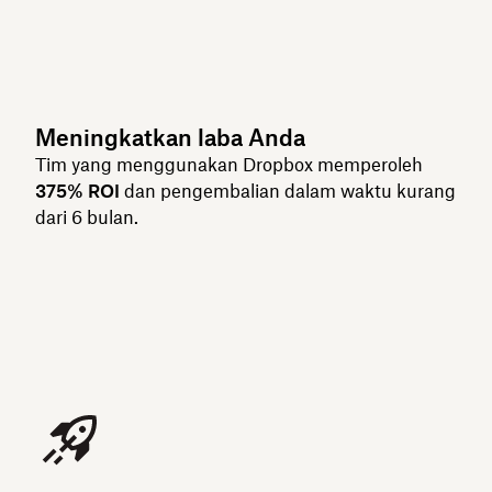
Meningkatkan laba Anda
Tim yang menggunakan Dropbox memperoleh
375% ROI
dan pengembalian dalam waktu kurang
dari 6 bulan.