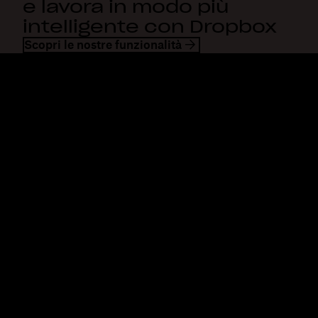
e lavora in modo più
intelligente con Dropbox
Scopri le nostre funzionalità
Dropbox
Prodotti
Applicazione desktop
Plus
App mobile
Professional
Integrazioni
Business
Funzioni
Enterprise
Soluzioni
Dash
Sicurezza
DocSend
Accesso anticipato
Dropbox Sign
Modelli
Reclaim.ai
Strumenti gratuiti
Piani
Aggiornamenti del prodotto
Funzioni
Supporto
Invia file di grandi
Centro assistenza
dimensioni
Contattaci
Invia video lunghi
Privacy e Termini
Archiviazione di foto sul
Norme sui cookie
cloud
Preferenze cookie e CCPA