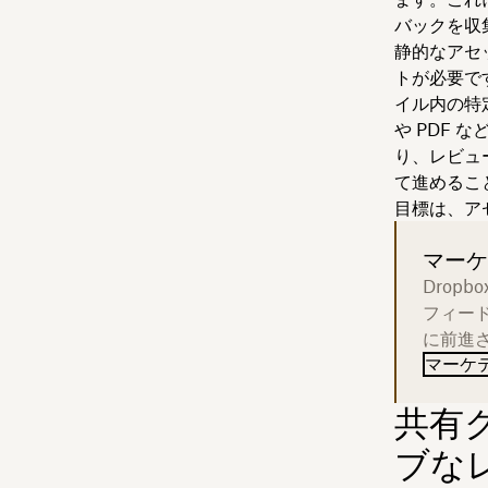
バックを収
静的なアセ
トが必要です
イル内の特
や PDF
り、レビュ
て進めるこ
目標は、ア
マーケ
Drop
フィー
に前進
マーケテ
共有
ブな