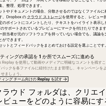
集、整理、処理できます。
ットやドキュメントの場合、分散させるのではなくファイルに
。Dropbox の
クラウド ストレージ
を使用すると、レビュー
定のポイントにコメントしたり、テキストをハイライト表示し
 などのサポートされているプレビューにマークを付けたりできま
ー担当者が元のソフトウェアを持っていない場合でも、議論を
とができます。
セットとフィードバックをまとめておける設定を選ぶことです
ティングの承認を 1 か所でスムーズに進める
box Replay を使用して動画やメディアに明確なコメントを残す
ドバックを各ファイルに紐付けたまま管理し、キャンペーンを
させましょう。
ィング チーム向けの Replay を試す
クラウド フォルダは、クリエ
レビューをどのように容易にす