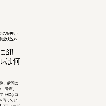
クの管理が
承認状況を
に紐
ルは何
像、瞬間に
像、音声、
位で正確なコ
を備えてい
所でフィード