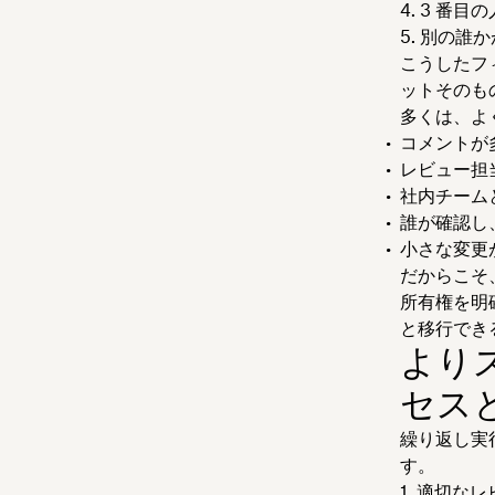
3 番目
別の誰か
こうしたフ
ットそのも
多くは、よ
コメントが
レビュー担
社内チーム
誰が確認し
小さな変更
だからこそ
所有権を明
と移行でき
より
セス
繰り返し実
す。
適切なレ