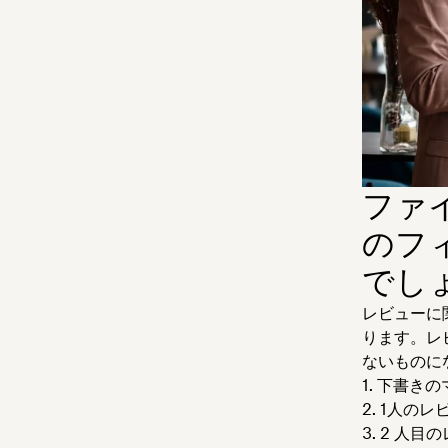
ファ
のフ
でし
レビューに
ります。レ
ないものに
下書きの
1人のレ
2 人目