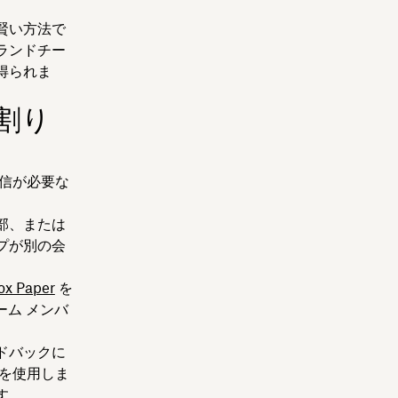
賢い方法で
ランドチー
得られま
割り
返信が必要な
部、または
プが別の会
ox Paper
を
ーム メンバ
ドバックに
 を使用しま
す。