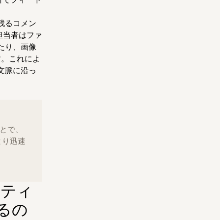
残るコメン
担当者はファ
たり、画像
す。これによ
文脈に沿っ
。
ことで、
より迅速
イティ
るの