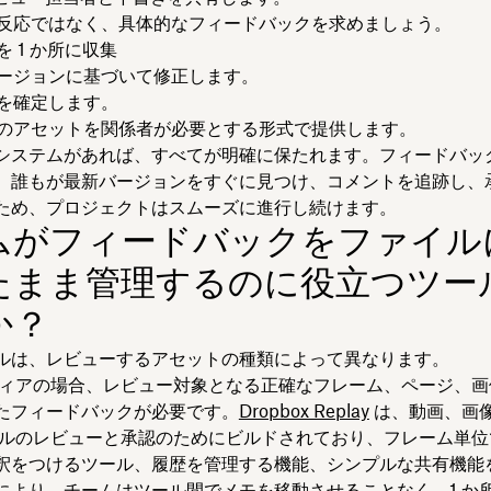
反応ではなく、具体的なフィードバックを求めましょう。
 1 か所に収集
ージョンに基づいて修正します。
を確定します。
のアセットを関係者が必要とする形式で提供します。
システムがあれば、すべてが明確に保たれます。フィードバッ
、誰もが最新バージョンをすぐに見つけ、コメントを追跡し、
ため、プロジェクトはスムーズに進行し続けます。
ムがフィードバックをファイル
たまま管理するのに役立つツー
か？
ルは、レビューするアセットの種類によって異なります。
ディアの場合、レビュー対象となる正確なフレーム、ページ、画
たフィードバックが必要です。
Dropbox Replay
は、動画、画
ァイルのレビューと承認のためにビルドされており、フレーム単
釈をつけるツール、履歴を管理する機能、シンプルな共有機能
により、チームはツール間でメモを移動させることなく、1 か