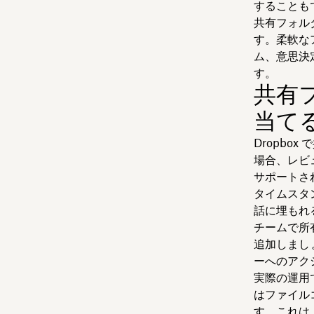
することも
共有フォル
す。柔軟な
ム、意思決
す。
共有
当て
Dropb
場合、レビ
サポートさ
タイムスタ
話に埋もれ
チームで所
追加しましょ
ーへのアク
実際の運用
はファイル
す。これは