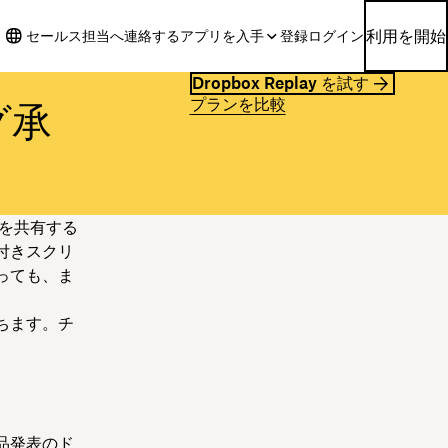
利用を開始
セールス担当へ連絡する
アプリを入手
登録
ログイン
Dropbox Replay を試す
プランを比較
グ承
を共有する
付きスクリ
っても、ま
ちます。チ
品発表のド