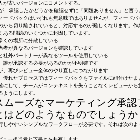
の人が古いバージョンにコメントする。
が、承認したかどうかを確認せずに「問題ありません」と言う
ィードバックはいずれも無意味ではありませんが、フィードバ
のから切り離されていると、対応するのが難しくなります。作
くある問題のいくつかに起因しています。
多くの場所に分散している
当者が異なるバージョンを確認しています
と社外パートナーが異なるツールを使用している
、誰が承認する必要があるのかが不明確です
が、再びレビュー全体のやり直しにつながります
、優れたプロセスではフィードバックをファイルに紐付けたま
確にして、チームがコンテキストを失うことなくレビューから
るようにします。
スムーズなマーケティング承認
とはどのようなものでしょうか
行しやすいシンプルなワークフローが必要です。それは次のよ
ビュー担当者と下書きを共有します。