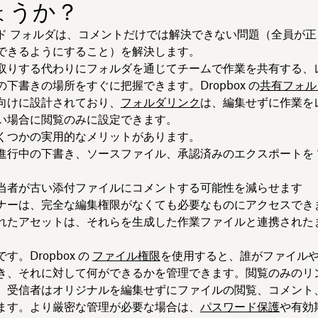
ょうか？
ド フォルダは、コメントだけでは解決できない問題（全員が正
できるようにすること）を解決します。
取りする代わりにフォルダを通じてチームで作業を共有する、
下書きの場所をすぐに把握できます。Dropbox の
共有フォル
向けに設計されており、
フォルダリンク
は、編集せずに作業を
い場合に閲覧のみに設定できます。
くつかの実用的なメリットがあります。
進行中の下書き、ソースファイル、承認済みのエクスポートを 1
。
当者が古い添付ファイルにコメントする可能性を減らせます
ナーは、完全な編集権限がなくても必要なものにアクセスでき
れたアセットは、それらを生成した作業ファイルと連携された
す。Dropbox の
ファイル権限
を使用すると、誰がファイル
き、それに対して何ができるかを管理できます。閲覧のみのリ
、受信者はオリジナルを編集せずにファイルの閲覧、コメント
ます。より厳密な管理が必要な場合は、
パスワード保護
や有効