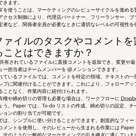
できます。
ダを使うことは、マーケティングのレビューサイクルを進める
アクセス制御により、代理店パートナー、フリーランサー、ブ
定者など、関係者全員が必要なときに適切なレベルの可視性を
ファイルのタスクやコメントを
ることはできますか？
ox で共有されているファイルに直接コメントを追加でき、変更や
ュー担当者はチームメンバーを @メンションできます。
れているファイルでは、コメントを特定の領域、テキストの一
ンプに関連付けることができます。これにより、フォローアッ
ることなく、作業内容に紐付けられます。
有権や締め切りの管理も必要な場合は、ワークフローに
Dropb
う。Paper では、To-do リストの作成、締め切りの設定、チ
ションの割り当てが可能です。
では、シンプルに使い分けることができます。創造的なフィー
コメントを使用し、そのレビューから生まれる作業には Paper
、次のような一般的なマーケティングの引き継ぎに適していま