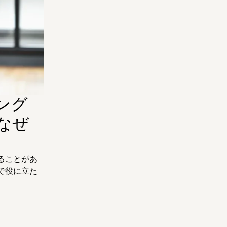
ング
なぜ
ることがあ
で役に立た