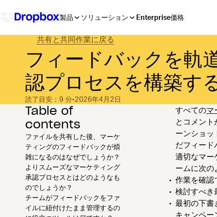
製品
ソリューション
Enterprise
価格
共有と共同作業に戻る
フィードバックを軌
認プロセスを構築す
読了目安：9 分
•
2026年4月2日
Table of
すべての
マ
contents
とコメント
ーンショッ
ファイルを共有した後、マーケ
だフィード
ティングのフィードバックが煩
適切なマー
雑になるのはなぜでしょうか？
よりスムーズなマーケティング
ームに次の
承認プロセスとはどのようなも
作業を確認
のでしょうか？
検討すべき
チームがフィードバックをファ
最初の下書
イルに紐付けたまま管理するの
キャンペー