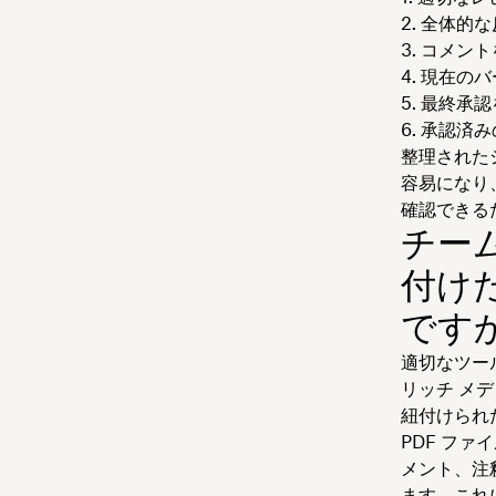
全体的な
コメントを
現在のバ
最終承認
承認済み
整理された
容易になり
確認できる
チー
付け
です
適切なツー
リッチ メ
紐付けられ
PDF フ
メント、注
ます。これ