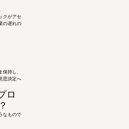
。
ックがアセ
業の遅れの
ま保持し、
意思決定へ
プロ
？
うなもので