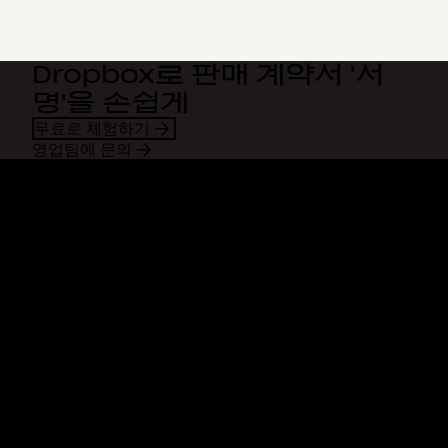
Dropbox로 판매 계약서 '서
명'을 손쉽게
무료로 체험하기
영업팀에 문의
Dropbox
제품
데스크톱 앱
Plus
모바일 앱
Professional
통합
Business
기능
Enterprise
솔루션
Dash
보안
DocSend
미리 체험하기
Dropbox Sign
템플릿
Reclaim.ai
무료 도구
요금제
제품 업데이트
기능
지원
대용량 파일 전송
도움말 센터