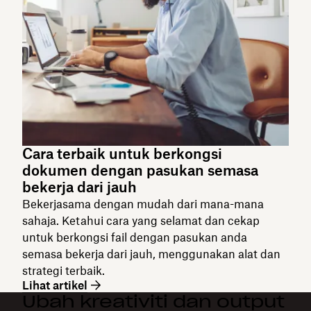
Cara terbaik untuk berkongsi
dokumen dengan pasukan semasa
bekerja dari jauh
Bekerjasama dengan mudah dari mana-mana
sahaja. Ketahui cara yang selamat dan cekap
untuk berkongsi fail dengan pasukan anda
semasa bekerja dari jauh, menggunakan alat dan
strategi terbaik.
Lihat artikel
Ubah kreativiti dan output