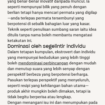
yang benar-benar inovatif daripada muncul. Ia
seperti mempunyai bilik yang penuh dengan
berlian tetapi hanya mencari permata yang digilap
—anda terlepas permata tersembunyi yang
berpotensi di sebalik bahagian luar yang kasar.
Teknik seperti penulisan sumbang saran iaitu idea
ditulis tanpa nama boleh membantu mengatasi
ketakutan ini.
Dominasi oleh segelintir individu
Dalam tetapan kumpulan, ekstrovert dan individu
yang mempunyai kedudukan yang lebih tinggi
boleh
mendominasi perbincangan
dengan mudah
dan menutup suara yang lebih senyap dengan
perspektif berbeza yang berpotensi berharga.
Pasukan terlepas perspektif yang menyeluruh,
seperti resipi yang kehilangan bahan utama—
produk akhir mungkin boleh dimakan, tetapi ia
tidak begitu berperisa atau lengkap.
Dengan menangani isu ini dan menumpukan pada