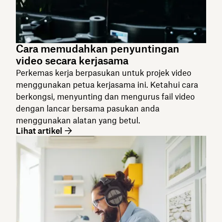
Cara memudahkan penyuntingan
video secara kerjasama
Perkemas kerja berpasukan untuk projek video
menggunakan petua kerjasama ini. Ketahui cara
berkongsi, menyunting dan mengurus fail video
dengan lancar bersama pasukan anda
menggunakan alatan yang betul.
Lihat artikel