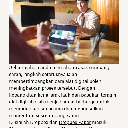
Sebaik sahaja anda memahami asas sumbang
saran, langkah seterusnya ialah
mempertimbangkan cara alat digital boleh
meningkatkan proses tersebut. Dengan
kebangkitan kerja jarak jauh dan pasukan teragih,
alat digital telah menjadi amat berharga untuk
memudahkan kerjasama dan mengekalkan
momentum sesi sumbang saran.
Di sinilah Dropbox dan
Dropbox Paper
masuk.