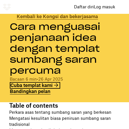
Daftar diri
Log masuk
Kembali ke Kongsi dan bekerjasama
Cara menguasai
penjanaan idea
dengan templat
sumbang saran
percuma
Bacaan 6 min
•
26 Apr 2025
Cuba templat kami
Bandingkan pelan
Table of contents
Perkara asas tentang sumbang saran yang berkesan
Mengatasi kesulitan biasa peniruan sumbang saran
tradisional