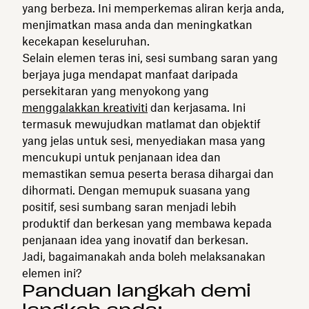
yang berbeza. Ini memperkemas aliran kerja anda,
menjimatkan masa anda dan meningkatkan
kecekapan keseluruhan.
Selain elemen teras ini, sesi sumbang saran yang
berjaya juga mendapat manfaat daripada
persekitaran yang menyokong yang
menggalakkan kreativiti
dan kerjasama. Ini
termasuk mewujudkan matlamat dan objektif
yang jelas untuk sesi, menyediakan masa yang
mencukupi untuk penjanaan idea dan
memastikan semua peserta berasa dihargai dan
dihormati. Dengan memupuk suasana yang
positif, sesi sumbang saran menjadi lebih
produktif dan berkesan yang membawa kepada
penjanaan idea yang inovatif dan berkesan.
Jadi, bagaimanakah anda boleh melaksanakan
elemen ini?
Panduan langkah demi