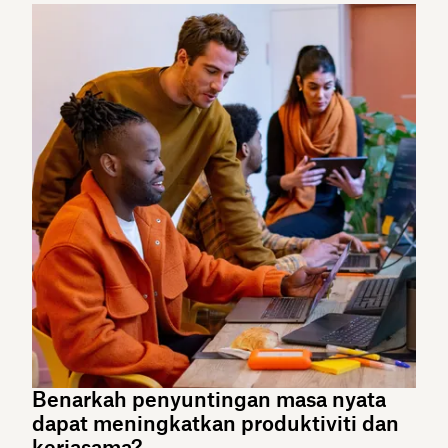
Benarkah penyuntingan masa nyata
dapat meningkatkan produktiviti dan
kerjasama?