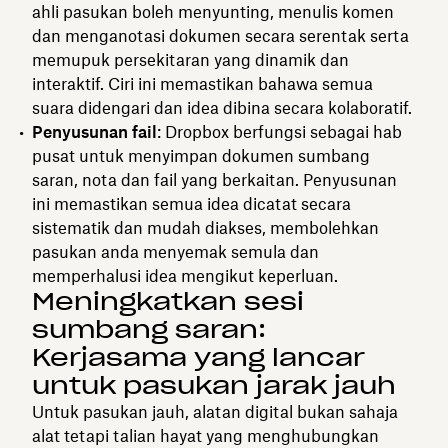
ahli pasukan boleh menyunting, menulis komen
dan menganotasi dokumen secara serentak serta
memupuk persekitaran yang dinamik dan
interaktif. Ciri ini memastikan bahawa semua
suara didengari dan idea dibina secara kolaboratif.
Penyusunan fail
: Dropbox berfungsi sebagai hab
pusat untuk menyimpan dokumen sumbang
saran, nota dan fail yang berkaitan. Penyusunan
ini memastikan semua idea dicatat secara
sistematik dan mudah diakses, membolehkan
pasukan anda menyemak semula dan
memperhalusi idea mengikut keperluan.
Meningkatkan sesi
sumbang saran:
Kerjasama yang lancar
untuk pasukan jarak jauh
Untuk pasukan jauh, alatan digital bukan sahaja
alat tetapi talian hayat yang menghubungkan