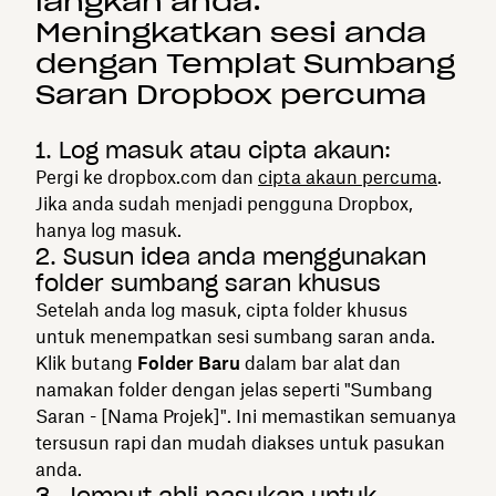
langkah anda:
Meningkatkan sesi anda
dengan Templat Sumbang
Saran Dropbox percuma
1. Log masuk atau cipta akaun:
Pergi ke dropbox.com dan
cipta akaun percuma
.
Jika anda sudah menjadi pengguna Dropbox,
hanya log masuk.
2. Susun idea anda menggunakan
folder sumbang saran khusus
Setelah anda log masuk, cipta folder khusus
untuk menempatkan sesi sumbang saran anda.
Klik butang
Folder Baru
dalam bar alat dan
namakan folder dengan jelas seperti "Sumbang
Saran - [Nama Projek]". Ini memastikan semuanya
tersusun rapi dan mudah diakses untuk pasukan
anda.
3. Jemput ahli pasukan untuk