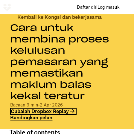
Daftar diri
Log masuk
Kembali ke Kongsi dan bekerjasama
Cara untuk
membina proses
kelulusan
pemasaran yang
memastikan
maklum balas
kekal teratur
Bacaan 9 min
•
2 Apr 2026
Cubalah Dropbox Replay
Bandingkan pelan
Table of contents