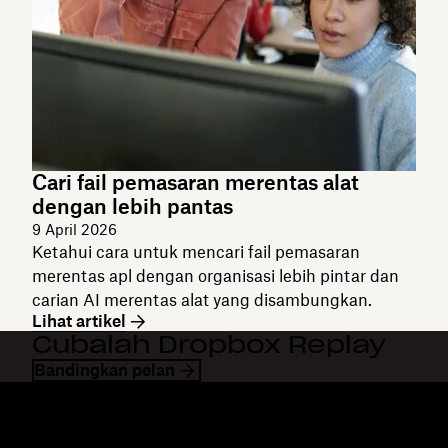
Cari fail pemasaran merentas alat
dengan lebih pantas
9 April 2026
Ketahui cara untuk mencari fail pemasaran
merentas apl dengan organisasi lebih pintar dan
carian AI merentas alat yang disambungkan.
Lihat artikel
Cubalah Dropbox Replay
Bandingkan pelan
Dropbox
Produk
Apl desktop
Plus
Apl mudah alih
Professional