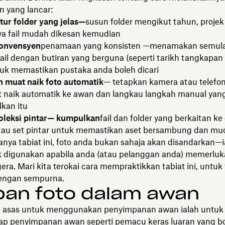
 yang lancar:
tur folder yang jelas—
susun folder mengikut tahun, proje
aya fail mudah dikesan kemudian
onvensyen
penamaan yang konsisten —menamakan semula
ail dengan butiran yang berguna (seperti tarikh tangkapan
tuk memastikan pustaka anda boleh dicari
 muat naik foto automatik
— tetapkan kamera atau telefo
 naik automatik ke awan dan langkau langkah manual yan
kan itu
oleksi pintar— kumpulkan
fail dan folder yang berkaitan k
au set pintar untuk memastikan aset bersambung dan mud
nya tabiat ini, foto anda bukan sahaja akan disandarkan—
k digunakan apabila anda (atau pelanggan anda) memerlu
ra. Mari kita terokai cara mempraktikkan tabiat ini, untuk 
engan sempurna.
pan foto dalam awan
g asas untuk menggunakan penyimpanan awan ialah untuk
p penyimpanan awan seperti
pemacu keras luaran
yang b