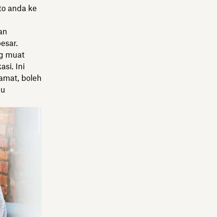
to anda ke
an
esar.
ng muat
asi. Ini
amat, boleh
au