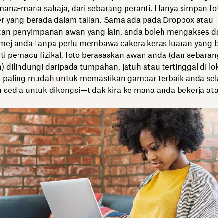
 mana-mana sahaja, dari sebarang peranti. Hanya simpan fo
er yang berada dalam talian. Sama ada pada Dropbox atau
an penyimpanan awan yang lain, anda boleh mengakses d
imej anda tanpa perlu membawa cakera keras luaran yang b
rti pemacu fizikal, foto berasaskan awan anda (dan sebara
in) dilindungi daripada tumpahan, jatuh atau tertinggal di lok
a paling mudah untuk memastikan gambar terbaik anda sel
n sedia untuk dikongsi—tidak kira ke mana anda bekerja at