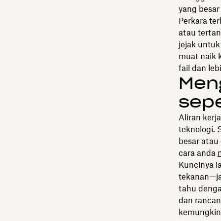
yang besar
Perkara ter
atau terta
jejak untuk
muat naik
fail dan leb
Meng
sepe
Aliran ker
teknologi.
besar atau
cara anda
Kuncinya i
tekanan—ja
tahu denga
dan rancan
kemungkina