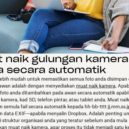
 naik gulungan kamera
a secara automatik
lebih mudah untuk memastikan semua foto anda disimpan
 awan adalah dengan menyediakan
muat naik kamera
. Apab
 foto anda ditambahkan pada awan secara automatik apabi
amera, kad SD, telefon pintar, atau tablet anda. Muat nai
semula fail secara automatik kepada hh-bb-tttt jj.mm.ss.
n data EXIF—apabila menyalin Dropbox. Adalah penting u
struktur organisasi anda yang teratur sebelum anda mula
n muat naik kamera, agar proses itu tidak menjadi satu 