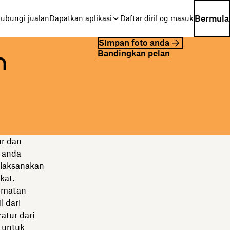
Bermula
ubungi jualan
Dapatkan aplikasi
Daftar diri
Log masuk
Simpan foto anda
Bandingkan pelan
n
ur dan
 anda
elaksanakan
kat.
idmatan
l dari
atur dari
a untuk