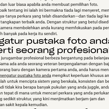
 dan luar biasa apabila anda membuat pemilihan foto.
baik tentang ini ialah ini bermakna tiada lagi menyeret, m
nya-tanya perkara yang telah disandarkan—dan tiada lagi k
 tangkapan terbaik anda. Dengan struktur yang betul dised
 kamera membolehkan anda kurang memfokuskan pada per
ih banyak pada kerja itu sendiri.
atur pustaka foto and
rti seorang profesiona
ja jurugambar profesional berbeza bergantung pada belanj
 Sama ada anda seorang veteran berpengalaman dengan baj
 orang baru dengan kamera pertama anda, anda harus men
mengatur pustaka foto anda
mengikut keperluan khusus an
alah untuk mencipta sistem yang berskala, konsisten dan b
di tidak kira berapa banyak pukulan yang anda juggle, and
n tepat di mana untuk mencari perkara yang anda perluka
g sedikit struktur, yang kini menjimatkan berjam-jam dan
n sakit kepala kemudian.