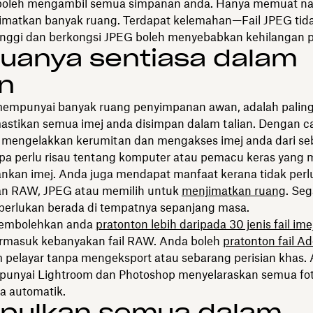
boleh mengambil semua simpanan anda. Hanya memuat na
imatkan banyak ruang. Terdapat kelemahan—Fail JPEG tid
 tinggi dan berkongsi JPEG boleh menyebabkan kehilangan 
uanya sentiasa dalam
an
mempunyai banyak ruang penyimpanan awan, adalah paling
stikan semua imej anda disimpan dalam talian. Dengan car
 mengelakkan kerumitan dan mengakses imej anda dari se
npa perlu risau tentang komputer atau pemacu keras yang
nkan imej. Anda juga mendapat manfaat kerana tidak perl
n RAW, JPEG atau memilih untuk
menjimatkan ruang
. Seg
perlukan berada di tempatnya sepanjang masa.
embolehkan anda
pratonton lebih daripada 30 jenis fail ime
ermasuk kebanyakan fail RAW. Anda boleh
pratonton fail A
m pelayar tanpa mengeksport atau sebarang perisian khas.
unyai Lightroom dan Photoshop menyelaraskan semua fot
a automatik.
pulkan semua dalam