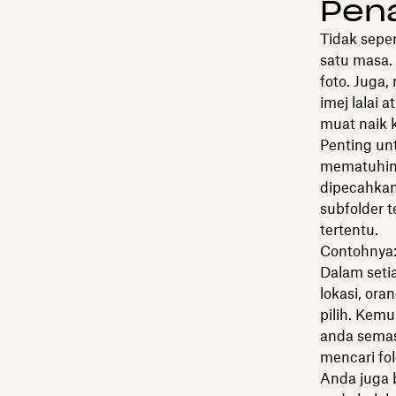
Pena
Tidak sepe
satu masa.
foto. Juga
imej lalai
muat naik 
Penting un
mematuhiny
dipecahkan
subfolder 
tertentu.
Contohnya:
Dalam seti
lokasi, ora
pilih. Kemu
anda semas
mencari fo
Anda juga 