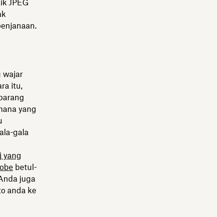
ik JPEG
ak
penjanaan.
 wajar
a itu,
barang
 mana yang
u
ala-gala
j yang
dobe
betul-
 Anda juga
o anda ke