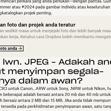
 mencari perkara yang anda perlukan—dengan pantas. Gu
ummer atau #2024 pada gambar individu atau keseluruhan 
katalogkan projek penting.
an foto dan projek anda teratur
n sedikit masa untuk menjejaki foto dan lebih banyak mas
kan kerja. Ketahui cara Dropbox boleh membantu mengatu
foto anda
lwn. JPEG - Adakah a
ut menyimpan segala-
anya dalam awan?
.CR3 untuk Canon, .ARW untuk Sony, .NRW untuk Nikon, h
beberapa) adalah bersaiz antara 20 mb dan 40 mb untuk 
h bersaiz antara 2 MB dan 15 MB. Jika anda tidak mempun
 tersedia pada perkhidmatan penyimpanan awan, satu ta