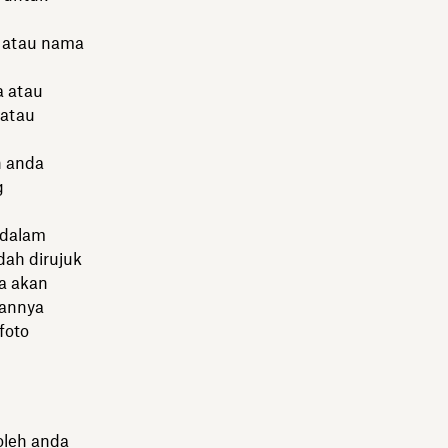
k atau nama
 atau
 atau
n anda
g
e dalam
ah dirujuk
ia akan
kannya
foto
oleh anda