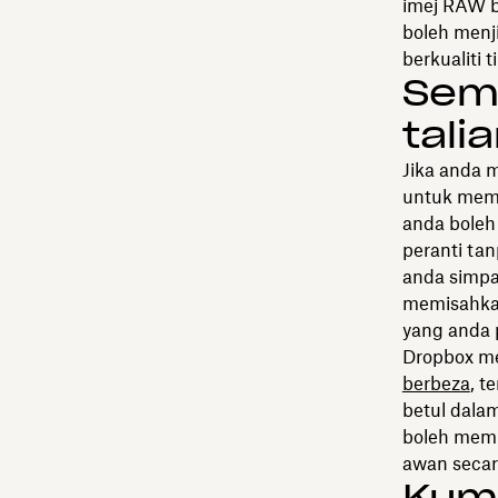
imej RAW 
boleh menj
berkualiti
Sem
tali
Jika anda 
untuk mema
anda boleh
peranti ta
anda simpa
memisahka
yang anda 
Dropbox m
berbeza
, t
betul dala
boleh memp
awan secar
Kum