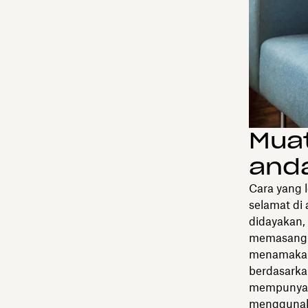
Muat
and
Cara yang 
selamat di
didayakan,
memasang k
menamakan 
berdasarka
mempunyai 
menggunaka