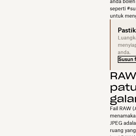
anda boleh
seperti #s
untuk meng
Pastik
Luangka
menyiap
anda.
Susun 
RAW 
pat
gal
Fail RAW (
menamakan 
JPEG adala
ruang yang