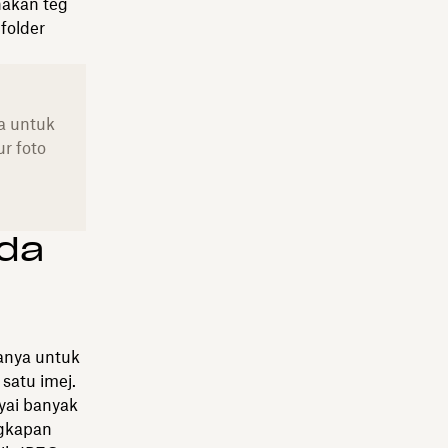
nakan teg
folder
a untuk
r foto
nda
anya untuk
satu imej.
yai banyak
ngkapan