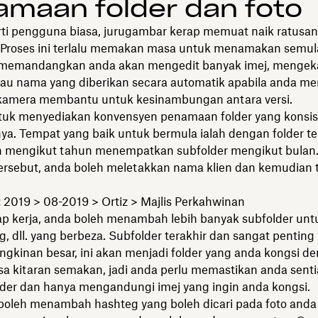
maan folder dan foto
rti pengguna biasa, jurugambar kerap memuat naik ratusan
 Proses ini terlalu memakan masa untuk menamakan semula
, memandangkan anda akan mengedit banyak imej, menge
 atau nama yang diberikan secara automatik apabila anda 
kamera membantu untuk kesinambungan antara versi.
tuk menyediakan konvensyen penamaan folder yang konsis
a. Tempat yang baik untuk bermula ialah dengan folder te
 mengikut tahun menempatkan subfolder mengikut bulan
tersebut, anda boleh meletakkan nama klien dan kemudian t
 2019 > 08-2019 > Ortiz > Majlis Perkahwinan
ap kerja, anda boleh menambah lebih banyak subfolder untu
ng, dll. yang berbeza. Subfolder terakhir dan sangat pentin
ngkinan besar, ini akan menjadi folder yang anda kongsi de
a kitaran semakan, jadi anda perlu memastikan anda senti
lder dan hanya mengandungi imej yang ingin anda kongsi.
boleh menambah hashteg yang boleh dicari pada foto anda