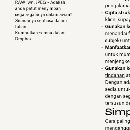
RAW lwn. JPEG - Adakah
pengalaman
anda patut menyimpan
Cipta struk
segala-galanya dalam awan?
klien, sup
Semuanya sentiasa dalam
Gunakan k
talian
Kumpulkan semua dalam
menandai f
Dropbox
subjek) un
Manfaatkan
untuk muat
menjengkel
Gunakan k
tindanan
at
Dengan ada
sedia untu
dengan sege
tersusun d
Sim
Cara palin
mengangga