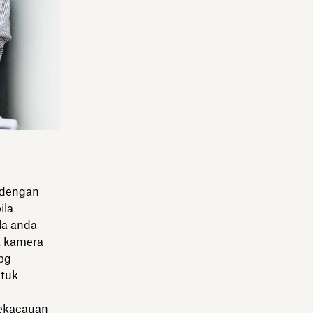
 dengan
ila
la anda
k kamera
jpg—
ntuk
kekacauan