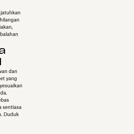
enjatuhkan
ehilangan
iakan,
balahan
a
l
awan dan
et yang
yesuaikan
da.
ebas
a sentiasa
n. Duduk