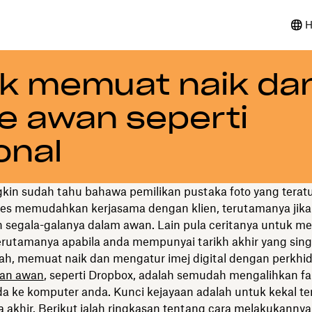
H
k memuat naik da
e awan seperti
onal
in sudah tahu bahawa pemilikan pustaka foto yang terat
ses memudahkan kerjasama dengan klien, terutamanya jika
segala-galanya dalam awan. Lain pula ceritanya untuk m
terutamanya apabila anda mempunyai tarikh akhir yang sing
lah, memuat naik dan mengatur imej digital dengan perkh
an awan
, seperti Dropbox, adalah semudah mengalihkan fai
a ke komputer anda. Kunci kejayaan adalah untuk kekal ter
a akhir. Berikut ialah ringkasan tentang cara melakukanny