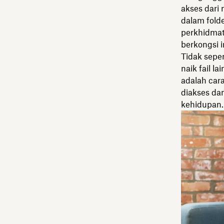
akses dari
dalam fold
perkhidmat
berkongsi 
Tidak sepe
naik fail la
adalah car
diakses da
kehidupan.