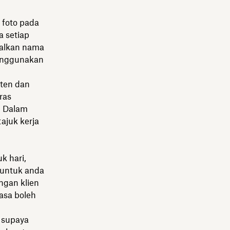
 foto pada
 setiap
kalkan nama
menggunakan
ten dan
ras
. Dalam
ajuk kerja
k hari,
g untuk anda
ngan klien
asa boleh
 supaya