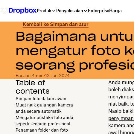
Produk
Penyelesaian
Enterprise
Harga
Kembali ke Simpan dan atur
Bagaimana untu
mengatur foto k
seorang profesi
Bacaan 4 min
•
12 Jan 2024
Table of
Anda mungk
contents
boleh diak
menyimpan 
Simpan foto dalam awan
niat baik, 
Muat naik gulungan kamera
Nasib baik
anda secara automatik
Mengatur pustaka foto anda
penyimpan
seperti seorang profesional
kamera and
Penamaan folder dan foto
awal hingg