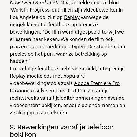
Now I Feel Kinda Left Out
,
vertelde in onze blog
'Work in Progress'
dat hij en zijn videobewerker in
Los Angeles dol zijn op
Replay
vanwege de
mogelijkheid tot feedback op precieze
bewerkingen. "De film werd afgespeeld terwijl we
er samen naar keken. We konden de film ook
pauzeren en opmerkingen typen. Die stonden dan
precies op het punt waar ze betrekking op
hadden."
En nadat je feedback hebt verzameld, integreer je
Replay moeiteloos met populaire
videobewerkingstools zoals
Adobe Premiere Pro
,
DaVinci Resolve
en
Final Cut Pro
. Zo kun je
rechtstreeks vanuit je editor opmerkingen over de
videocontent bekijken, er actie op ondernemen en
ze als opgelost markeren.
2. Bewerkingen vanaf je telefoon
bekijken