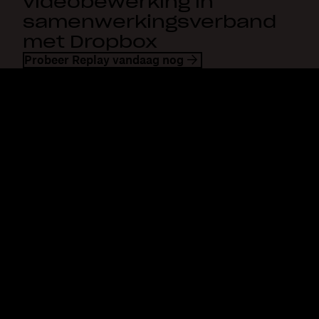
videobewerking in
samenwerkingsverband
met Dropbox
Probeer Replay vandaag nog
Dropbox
Producten
Desktopapp
Plus
Mobiele app
Professional
Integraties
Business
Functies
Enterprise
Oplossingen
Dash
Beveiliging
DocSend
Vroege toegang
Dropbox Sign
Sjablonen
Reclaim.ai
Gratis tools
Abonnementen
Productupdates
Functies
Support
Grote bestanden verzenden
Helpcentrum
Lange video's verzenden
Contact
Foto-opslag in de cloud
Privacy en voorwaarden
veilige bestandsoverdracht
Cookiebeleid