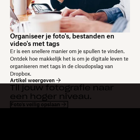
Organiseer je foto's, bestanden en
video's met tags
Er is een snellere manier om je spullen te vinden.
Ontdek hoe makkelijk het is om je digitale leven te
organiseren met tags in de cloudopslag van
Dropbox.
Artikel weergeven
Til jouw fotografie naar
een hoger niveau.
Foto's veilig opslaan
Dropbox
Producten
Desktopapp
Plus
Mobiele app
Professional
Integraties
Business
Functies
Enterprise