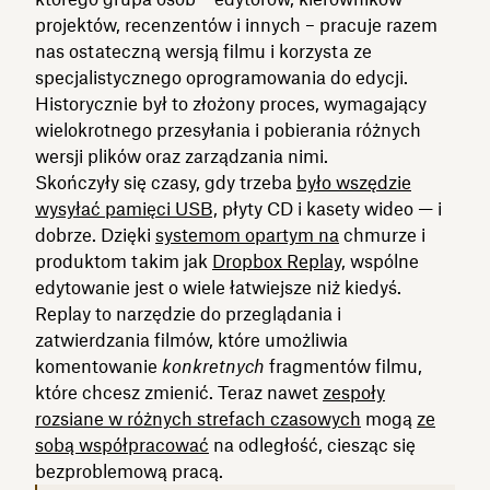
projektów, recenzentów i innych – pracuje razem
nas ostateczną wersją filmu i korzysta ze
specjalistycznego oprogramowania do edycji.
Historycznie był to złożony proces, wymagający
wielokrotnego przesyłania i pobierania różnych
wersji plików oraz zarządzania nimi.
Skończyły się czasy, gdy trzeba
było wszędzie
wysyłać pamięci USB,
płyty CD i kasety wideo — i
dobrze. Dzięki
systemom opartym na
chmurze i
produktom takim jak
Dropbox Replay,
wspólne
edytowanie jest o wiele łatwiejsze niż kiedyś.
Replay to narzędzie do przeglądania i
zatwierdzania filmów, które umożliwia
komentowanie
konkretnych
fragmentów filmu,
które chcesz zmienić. Teraz nawet
zespoły
rozsiane w różnych strefach czasowych
mogą
ze
sobą współpracować
na odległość, ciesząc się
bezproblemową pracą.