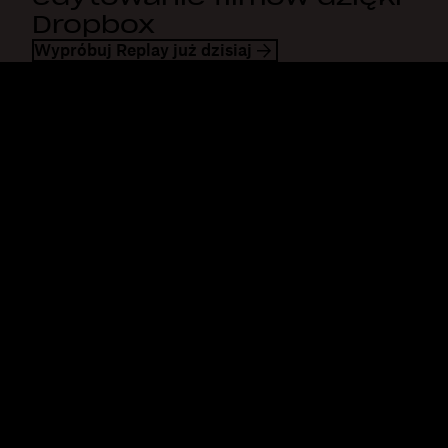
Dropbox
Wypróbuj Replay już dzisiaj
Dropbox
Produkty
Aplikacja komputerowa
Plus
Aplikacja mobilna
Professional
Integracje
Business
Funkcje
Enterprise
Rozwiązania
Dash
Bezpieczeństwo
DocSend
Wcześniejszy dostęp
Dropbox Sign
Szablony
Reclaim.ai
Bezpłatne narzędzia
Taryfy
Aktualizacje produktów
Funkcje
Pomoc techniczna
Przesyłaj duże pliki
Centrum pomocy
Wysyłanie długich filmów
Skontaktuj się z nami
Przechowywanie zdjęć w
Prywatność i warunki
chmurze
Polityka dotycząca
Bezpieczny transfer plików
wykorzystania plików