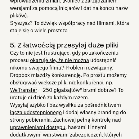
wprowadzeniu zmian. (Koniec z zarządzaniem
wersjami za pomocą inicjałów i dat na końcu nazw
plików).
Słyszysz? To dźwięk współpracy nad filmami, która
staje się o wiele prostsza.
5. Z łatwością przesyłaj duże pliki
Czy to nie jest frustrujące, gdy po zakończeniu
procesu
okazuje się, że nie można
udostępnić
nikomu swojego filmu? Problem rozwiązany:
Dropbox miażdży konkurencję. Po prostu możemy
obsługiwać większe pliki
niż
konkurenci, np.
WeTransfer
— 250 gigabajtów* brzmi dobrze? To
uratuje ci dzień za każdym razem.
Wysyłaj szybko i bez wysiłku za pośrednictwem
łącza udostępnionego
i dodaj własny branding do
strony pobierania. Zachowaj pełną
kontrolę nad
uprawnieniami dostępu
, hasłami i innymi
dodatkowymi warstwami zabezpieczeń, których