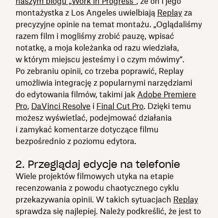
naszym blogu „Work in Progress”
, że on i jego
montażystka z Los Angeles uwielbiają
Replay
za
precyzyjne opinie na temat montażu. „Oglądaliśmy
razem film i mogliśmy zrobić pauzę, wpisać
notatkę, a moja koleżanka od razu wiedziała,
w którym miejscu jesteśmy i o czym mówimy”.
Po zebraniu opinii, co trzeba poprawić, Replay
umożliwia integrację z popularnymi narzędziami
do edytowania filmów, takimi jak
Adobe Premiere
Pro
,
DaVinci Resolve
i
Final Cut Pro
. Dzięki temu
możesz wyświetlać, podejmować działania
i zamykać komentarze dotyczące filmu
bezpośrednio z poziomu edytora.
2. Przeglądaj edycje na telefonie
Wiele projektów filmowych utyka na etapie
recenzowania z powodu chaotycznego cyklu
przekazywania opinii. W takich sytuacjach
Replay
sprawdza się najlepiej. Należy podkreślić, że jest to