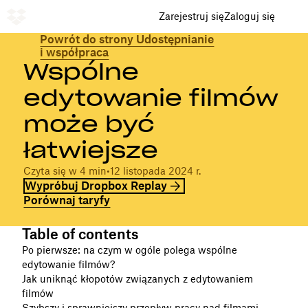
Zarejestruj się
Zaloguj się
Powrót do strony Udostępnianie
i współpraca
Wspólne
edytowanie filmów
może być
łatwiejsze
Czyta się w 4 min
•
12 listopada 2024 r.
Wypróbuj Dropbox Replay
Porównaj taryfy
Table of contents
Po pierwsze: na czym w ogóle polega wspólne
edytowanie filmów?
Jak uniknąć kłopotów związanych z edytowaniem
filmów
Szybszy i sprawniejszy przepływ pracy nad filmami