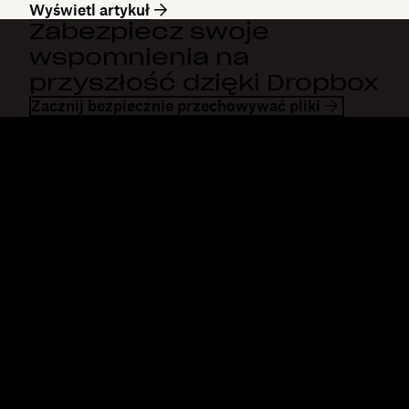
Wyświetl artykuł
Zabezpiecz swoje
wspomnienia na
przyszłość dzięki Dropbox
Zacznij bezpiecznie przechowywać pliki
Dropbox
Produkty
Aplikacja komputerowa
Plus
Aplikacja mobilna
Professional
Integracje
Business
Funkcje
Enterprise
Rozwiązania
Dash
Bezpieczeństwo
DocSend
Wcześniejszy dostęp
Dropbox Sign
Szablony
Reclaim.ai
Bezpłatne narzędzia
Taryfy
Aktualizacje produktów
Funkcje
Pomoc techniczna
Przesyłaj duże pliki
Centrum pomocy
Wysyłanie długich filmów
Skontaktuj się z nami