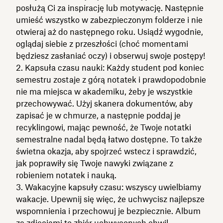
posłużą Ci za inspirację lub motywację. Następnie
umieść wszystko w zabezpieczonym folderze i nie
otwieraj aż do następnego roku. Usiądź wygodnie,
oglądaj siebie z przeszłości (choć momentami
będziesz zasłaniać oczy) i obserwuj swoje postępy!
Kapsuła czasu nauki: Każdy student pod koniec
semestru zostaje z górą notatek i prawdopodobnie
nie ma miejsca w akademiku, żeby je wszystkie
przechowywać. Użyj skanera dokumentów, aby
zapisać je w chmurze, a następnie poddaj je
recyklingowi, mając pewność, że Twoje notatki
semestralne nadal będą łatwo dostępne. To także
świetna okazja, aby spojrzeć wstecz i sprawdzić,
jak poprawiły się Twoje nawyki związane z
robieniem notatek i nauką.
Wakacyjne kapsuły czasu: wszyscy uwielbiamy
wakacje. Upewnij się więc, że uchwycisz najlepsze
wspomnienia i przechowuj je bezpiecznie. Album
ze zdjęciami to zbiór uchwyconych chwil,