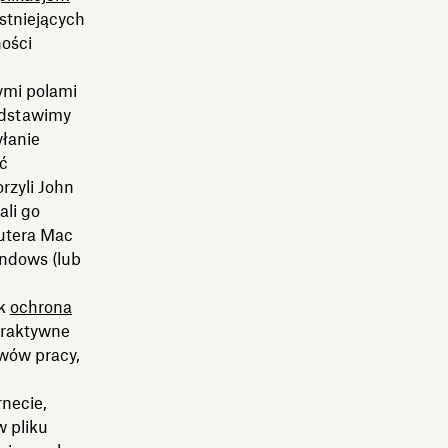
stniejących
ości
ymi polami
edstawimy
yłanie
ć
rzyli John
ali go
putera Mac
ndows (lub
ak
ochrona
eraktywne
ywów pracy,
rnecie,
w pliku