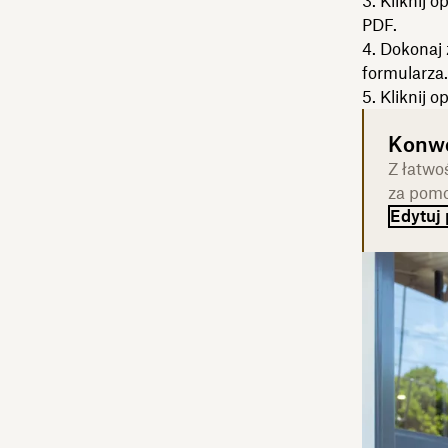
Kliknij o
PDF.
Dokonaj 
formularza.
Kliknij o
Konwe
Z łatwo
za pomo
Edytuj 