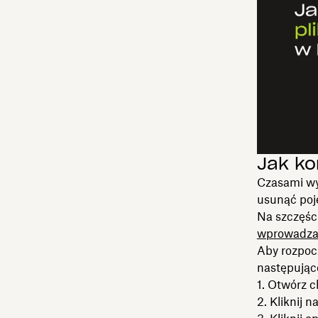
Jak ko
Czasami wy
usunąć poj
Na szczęści
wprowadzać
Aby rozpoc
następując
Otwórz c
Kliknij n