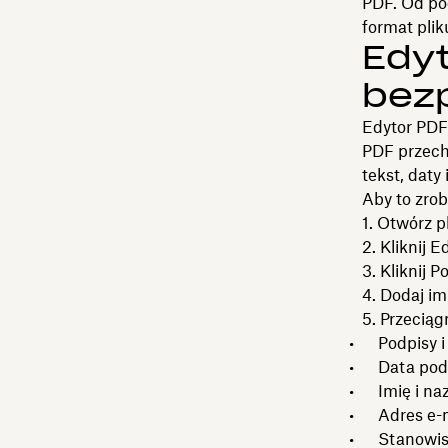
PDF. Od pod
format plik
Edyt
bez
Edytor PDF
PDF przech
tekst, daty 
Aby to zrob
1. Otwórz p
2. Kliknij E
3. Kliknij 
4. Dodaj im
5. Przeciąg
Podpisy i i
Data podp
Imię i na
Adres e-m
Stanowis