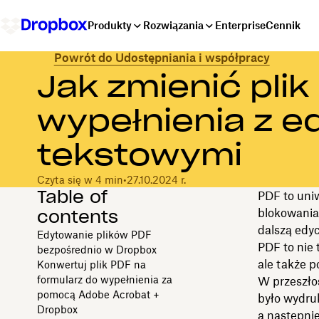
Produkty
Rozwiązania
Enterprise
Cennik
Powrót do Udostępniania i współpracy
Jak zmienić plik
wypełnienia z e
tekstowymi
Czyta się w 4 min
•
27.10.2024 r.
Table of
PDF to uniw
contents
blokowania
dalszą edyc
Edytowanie plików PDF
PDF to nie 
bezpośrednio w Dropbox
ale także p
Konwertuj plik PDF na
formularz do wypełnienia za
W przeszłoś
pomocą Adobe Acrobat +
było wydru
Dropbox
a następni