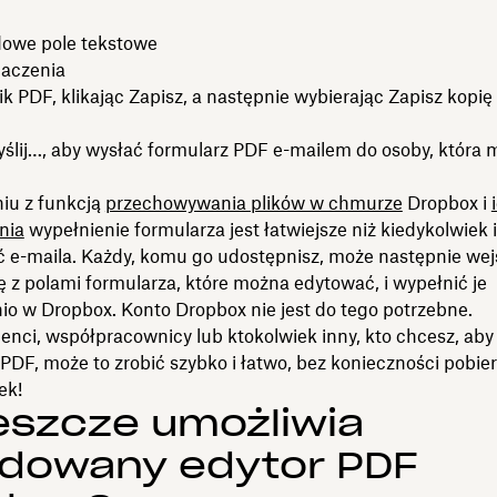
we pole tekstowe
aczenia
lik PDF, klikając Zapisz, a następnie wybierając Zapisz kopię
Wyślij…, aby wysłać formularz PDF e-mailem do osoby, która 
iu z funkcją
przechowywania plików w chmurze
Dropbox i
nia
wypełnienie formularza jest łatwiejsze niż kiedykolwiek i
ć e-maila. Każdy, komu go udostępnisz, może następnie wej
ę z polami formularza, które można edytować, i wypełnić je
io w Dropbox. Konto Dropbox nie jest do tego potrzebne.
ienci, współpracownicy lub ktokolwiek inny, kto chcesz, aby
PDF, może to zrobić szybko i łatwo, bez konieczności pobie
ek!
eszcze umożliwia
dowany edytor PDF