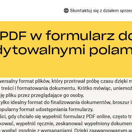
Skontaktuj się z działem sprze
 PDF w formularz d
dytowalnymi polam
ersalny format plików, który przetrwał próbę czasu dzięki 
 treści i formatowania dokumentu. Krótko mówiąc, uniemożl
ję pliku przez przeglądające go osoby.
tylko idealny format do finalizowania dokumentów, broszur i
opularny format udostępniania formularzy.
ci, gdy chciało się wypełnić formularz PDF online, często t
kować, wypełnić ręcznie, zeskanować wypełniony dokumen
e wysłać zgodnie z wymaganiami. Dzięki zaawansowanym
a