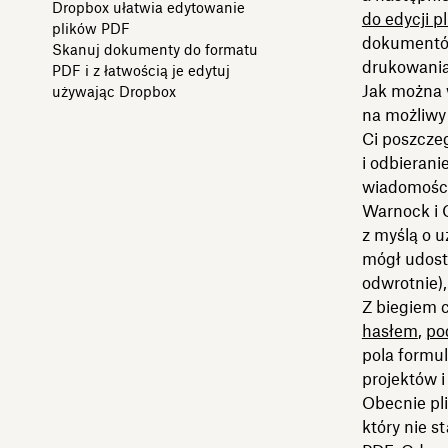
Dropbox ułatwia edytowanie
do edycji p
plików PDF
dokumentów
Skanuj dokumenty do formatu
drukowania
PDF i z łatwością je edytuj
Jak można 
używając Dropbox
na możliwy
Ci poszcze
i odbieran
wiadomości
Warnock i 
z myślą o 
mógł udost
odwrotnie),
Z biegiem 
hasłem
,
po
pola formul
projektów i 
Obecnie pli
który nie s