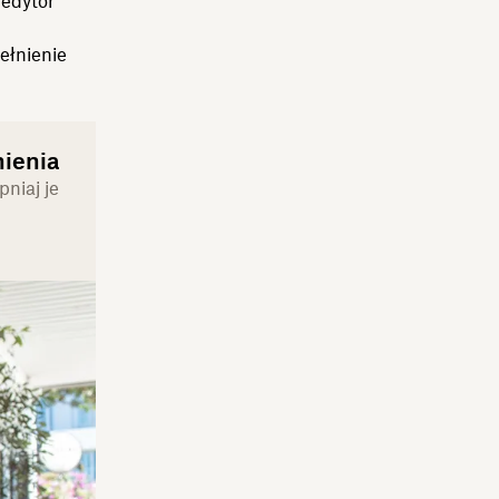
edytor
ełnienie
ienia
niaj je