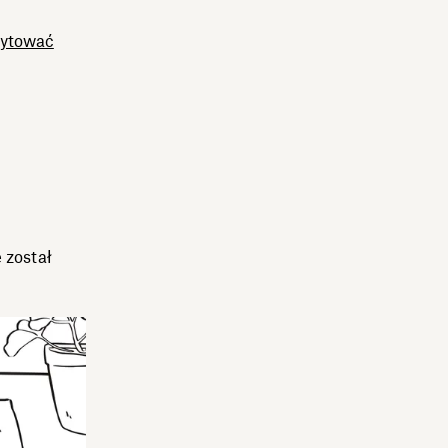
ytować
 został