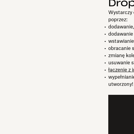
Dro
Wystarczy 
poprzez:
dodawanie,
dodawanie 
wstawianie
obracanie s
zmianę kole
usuwanie s
łączenie z 
wypełnianie
utworzony!