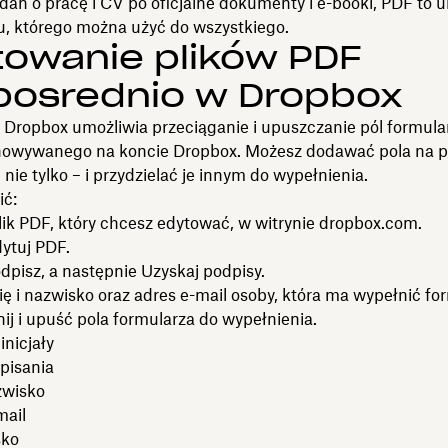
ań o pracę i CV po oficjalne dokumenty i e-booki, PDF to 
u, którego można użyć do wszystkiego.
owanie plików PDF
pośrednio w Dropbox
 Dropbox umożliwia przeciąganie i upuszczanie pól formular
owywanego na koncie Dropbox. Możesz dodawać pola na p
i nie tylko – i przydzielać je innym do wypełnienia.
ić:
lik PDF, który chcesz edytować, w witrynie dropbox.com.
dytuj PDF.
Podpisz, a następnie Uzyskaj podpisy.
ię i nazwisko oraz adres e-mail osoby, która ma wypełnić fo
nij i upuść pola formularza do wypełnienia.
nicjały
isania
zwisko
ail
ko