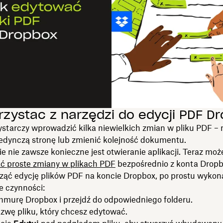
rzystać z narzędzi do edycji PDF D
starczy wprowadzić kilka niewielkich zmian w pliku PDF – 
edynczą stronę lub zmienić kolejność dokumentu.
e nie zawsze konieczne jest otwieranie aplikacji. Teraz moż
 proste zmiany w plikach PDF
bezpośrednio z konta Dropb
ząć edycję plików PDF na koncie Dropbox, po prostu wykon
e czynności:
hmurę Dropbox i przejdź do odpowiedniego folderu.
azwę pliku, który chcesz edytować.