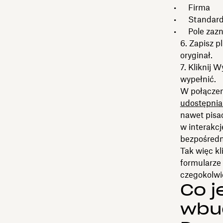
Firma
Standardo
Pole zazn
6. Zapisz p
oryginał.
7. Kliknij 
wypełnić.
W połączen
udostępnia
nawet pisa
w interakcj
bezpośredn
Tak więc kl
formularze 
czegokolwi
Co j
wbu