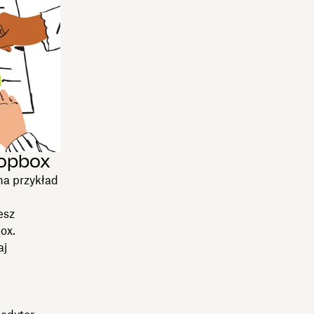
ropbox
na przykład
esz
ox.
aj