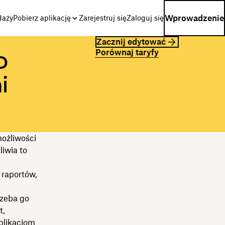
Wprowadzenie
daży
Pobierz aplikację
Zarejestruj się
Zaloguj się
Zacznij edytować
Porównaj taryfy
o
i
możliwości
iwia to
 raportów,
rzeba go
t,
plikacjom