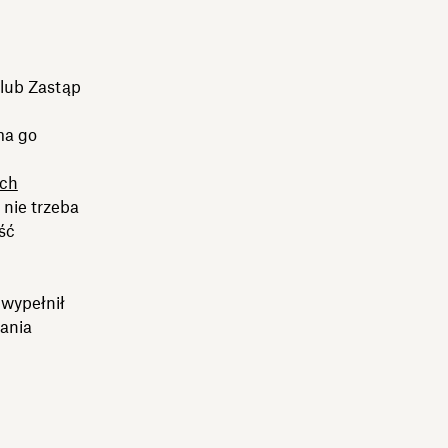
 lub Zastąp
ma go
ich
 nie trzeba
ść
 wypełnił
rania