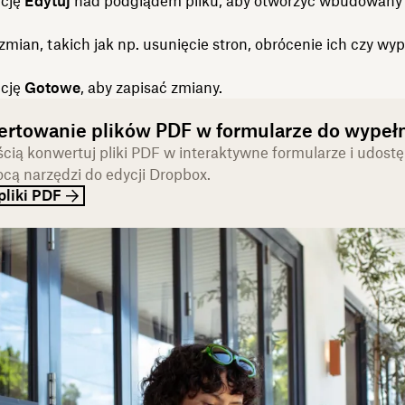
pcję
Edytuj
nad podglądem pliku, aby otworzyć wbudowany 
zmian, takich jak np. usunięcie stron, obrócenie ich czy wyp
pcję
Gotowe
, aby zapisać zmiany.
rtowanie plików PDF w formularze do wypełn
ścią konwertuj pliki PDF w interaktywne formularze i udostęp
cą narzędzi do edycji Dropbox.
pliki PDF