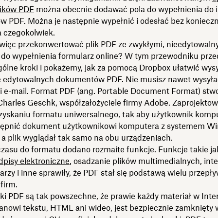
lików PDF
można obecnie dodawać pola do wypełnienia do i
 PDF. Można je następnie wypełnić i odesłać bez konieczn
 czegokolwiek.
więc przekonwertować plik PDF ze zwykłymi, nieedytowaln
 do wypełnienia formularz online? W tym przewodniku prz
gólne kroki i pokażemy, jak za pomocą Dropbox ułatwić wys
ie edytowalnych dokumentów PDF. Nie musisz nawet wysyła
 e-mail. Format PDF (ang. Portable Document Format) stwo
Charles Geschk, współzałożyciele firmy Adobe. Zaprojektow
uzyskaniu formatu uniwersalnego, tak aby użytkownik kom
ępnić dokument użytkownikowi komputera z systemem Wi
 a plik wyglądał tak samo na obu urządzeniach.
czasu do formatu dodano rozmaite funkcje. Funkcje takie j
dpisy elektroniczne
, osadzanie plików multimedialnych, int
arzy i inne sprawiły, że PDF stał się podstawą wielu przepł
firm.
ki PDF są tak powszechne, że prawie każdy materiał w Inte
tanowi tekstu, HTML ani wideo, jest bezpiecznie zamknięty 