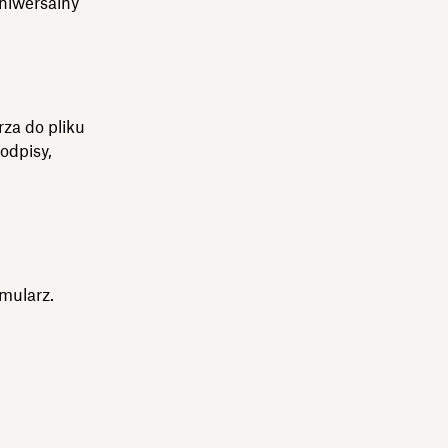
uniwersalny
za do pliku
odpisy,
rmularz.