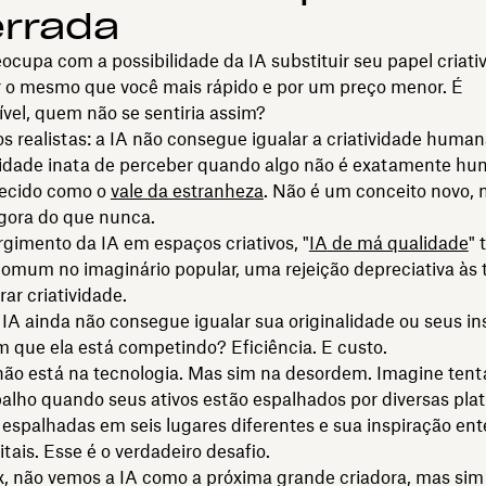
errada
ocupa com a possibilidade da IA substituir seu papel criativ
r o mesmo que você mais rápido e por um preço menor. É
vel, quem não se sentiria assim?
 realistas: a IA não consegue igualar a criatividade huma
dade inata de perceber quando algo não é exatamente hu
ecido como o
vale da estranheza
. Não é um conceito novo, 
agora do que nunca.
gimento da IA em espaços criativos, "
IA
de má qualidade
" 
omum no imaginário popular, uma rejeição depreciativa às 
rar criatividade.
 IA ainda não consegue igualar sua originalidade ou seus in
em que ela está competindo? Eficiência. E custo.
ão está na tecnologia. Mas sim na desordem. Imagine tenta
alho quando seus ativos estão espalhados por diversas pla
 espalhadas em seis lugares diferentes e sua inspiração en
itais. Esse é o verdadeiro desafio.
, não vemos a IA como a próxima grande criadora, mas si