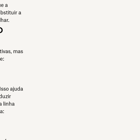
ue a
stituir a
har.
o
tivas, mas
e:
Isso ajuda
duzir
a linha
a: