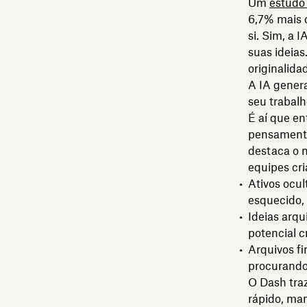
Um
estudo
6,7% mais 
si. Sim, a 
suas ideias
originalida
A IA gener
seu trabalh
É aí que en
pensamento 
destaca o 
equipes cr
Ativos ocul
esquecido, 
Ideias arqu
potencial cr
Arquivos fi
procurando
O Dash traz
rápido, man