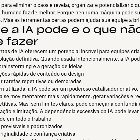
para eliminar o caos e revelar, organizar e potencializar o q
de humana faz de melhor. Porque nenhuma máquina pode sub
. Mas as ferramentas certas podem ajudar sua equipe a bril
e a IA pode e o que nã
 fazer
tas de IA oferecem um potencial incrível para equipes cria
olução definitiva. Quando usada intencionalmente, a IA pod
brainstorming e a geração de ideias
ações rápidas de conteúdo ou design
r tarefas repetitivas ou demoradas
utilizada, a IA pode ser um poderoso catalisador criativo. 
 a se movimentarem mais rapidamente, gerar variações e re
etitivas. Mas, sem limites claros, pode começar a confundir 
ração e imitação. A dependência excessiva da IA pode levar 
de em todo o trabalho
previsíveis e padronizados
iginalidade e confiança criativa