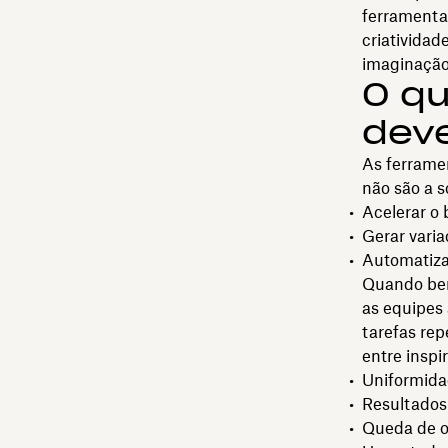
ferramenta 
criativida
imaginação
O qu
deve
As ferramen
não são a s
Acelerar o 
Gerar vari
Automatiza
Quando bem 
as equipes
tarefas rep
entre inspi
Uniformida
Resultados 
Queda de or