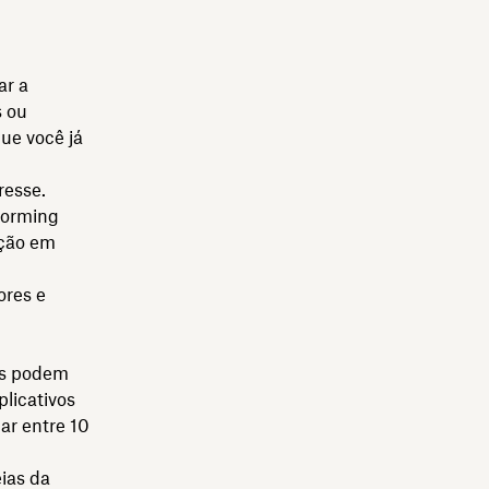
ar a
s ou
ue você já
resse.
torming
ação em
ores e
es podem
plicativos
ar entre 10
ias da