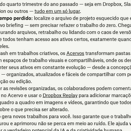
o quarto trimestre do ano passado — seja em Dropbox, Slac
ion ou outros —
tudo em um só lugar
.
tempo perdido:
localize o arquivo de projeto esquecido que 
o briefing — sem precisar refazer o trabalho do zero. Cheg
urando arquivos, retrabalho ou lidando com o caos de vers
e todos tenham acesso aos ativos certos, exatamente quan
eles.
ash em trabalhos criativos, os
Acervos
transformam pastas
espaços de trabalho visuais e compartilháveis, onde os de
er seus ativos em constante evolução — desde a concepçã
l — organizados, atualizados e fáceis de compartilhar com 
ação ou edição.
r as revisões organizadas, os colaboradores podem comenta
 no Acervo e usar o
Dropbox Replay
para adicionar marcaçõ
 quadro a quadro em imagens e vídeos, garantindo que todo
obre o que precisa ser alterado.
gera novos trabalhos para você. Isso garante que o trabal
turou e aprimorou não se perca em meio ao ruído. Ele ajuda 
 o verdadeiro potencial da IA e da criatividade humana.