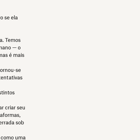
o se ela
na. Temos
mano — o
mas é mais
tornou-se
tentativas
stintos
r criar seu
taformas,
terrada sob
m como uma