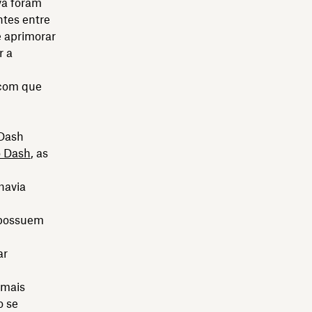
va foram
tes entre
e aprimorar
r a
 com que
 Dash
o Dash
, as
havia
a possuem
ar
 mais
o se