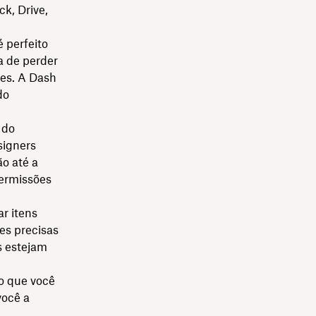
k, Drive,
é perfeito
a de perder
ões. A Dash
do
 do
signers
o até a
permissões
r itens
es precisas
s estejam
ho que você
você a