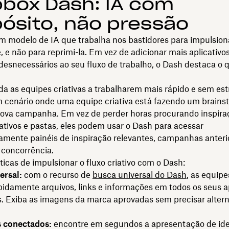
box Dash: IA com
ósito, não pressão
m modelo de IA que trabalha nos bastidores para impulsion
e, e não para reprimi-la. Em vez de adicionar mais aplicativo
esnecessários ao seu fluxo de trabalho, o Dash destaca o q
a as equipes criativas a trabalharem mais rápido e sem est
 cenário onde uma equipe criativa está fazendo um brains
ova campanha. Em vez de perder horas procurando inspir
cativos e pastas, eles podem usar o Dash para acessar
amente painéis de inspiração relevantes, campanhas anteri
 concorrência.
icas de impulsionar o fluxo criativo com o Dash:
ersal:
com o recurso de
busca universal do Dash
, as equip
apidamente arquivos, links e informações em todos os seus a
. Exiba as imagens da marca aprovadas sem precisar altern
s conectados:
encontre em segundos a apresentação de ide