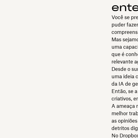
ent
Você se pre
puder faze
compreensí
Mas sejamos
uma capaci
que é conh
relevante 
Desde o sur
uma ideia c
da IA de ge
Então, se a
criativos, 
A ameaça n
melhor trab
as opiniões
detritos dig
No Dropbox