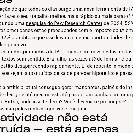
ação de que todos os dias surge uma nova ferramenta de I
r fazer o seu trabalho melhor, mais rápido ou mais barato?
Segundo uma
pesquisa do Pew Research Center
de 2024, 52
res americanos estão preocupados com o impacto da IA em
 e 32% acreditam que isso levará a menos oportunidades de
 longo prazo.
fácil rir dos primórdios da IA — mãos com nove dedos, rostos
 textos sem sentido. Era falho, às vezes até de forma ridícu
s estão desaparecendo rapidamente. E, de repente, o medo 
tivos sejam substituídos deixa de parecer hipotético e passa
cia artificial atual consegue gerar manchetes, painéis de ins
 de design e até mesmo estratégias de campanha com uma 
. Então, onde isso te deixa? Você deveria se preocupar?
as não pelos motivos que você imagina.
iatividade não está
ruída — está apenas