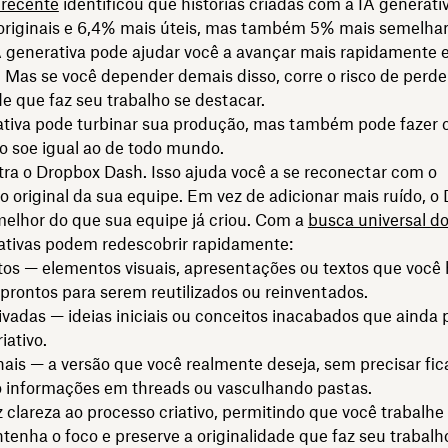
 recente
identificou que histórias criadas com a IA generati
originais e 6,4% mais úteis, mas também 5% mais semelhan
IA generativa pode ajudar você a avançar mais rapidamente 
. Mas se você depender demais disso, corre o risco de perde
de que faz seu trabalho se destacar.
ativa pode turbinar sua produção, mas também pode fazer
o soe igual ao de todo mundo.
tra o Dropbox Dash. Isso ajuda você a se reconectar com o
original da sua equipe. Em vez de adicionar mais ruído, o
melhor do que sua equipe já criou. Com a
busca universal d
iativas podem redescobrir rapidamente:
tos — elementos visuais, apresentações ou textos que você 
prontos para serem reutilizados ou reinventados.
ivadas — ideias iniciais ou conceitos inacabados que aind
iativo.
nais — a versão que você realmente deseja, sem precisar fic
 informações em threads ou vasculhando pastas.
 clareza ao processo criativo, permitindo que você trabalhe
tenha o foco e preserve a originalidade que faz seu trabalh