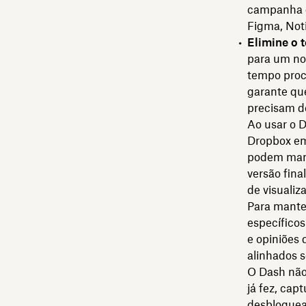
campanha d
Figma, Not
Elimine o 
para um nov
tempo proc
garante qu
precisam d
Ao usar o D
Dropbox em 
podem mant
versão fina
de visualiz
Para mante
específicos
e opiniões
alinhados s
O Dash não 
já fez, cap
desbloquear