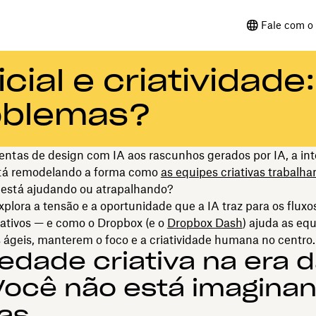
Fale com o 
icial e criatividade:
roblemas?
ntas de design com IA aos rascunhos gerados por IA, a int
 está remodelando a forma como
as equipes criativas trabalh
s está ajudando ou atrapalhando?
xplora a tensão e a oportunidade que a IA traz para os fluxo
iativos — e como o Dropbox (e o
Dropbox Dash
) ajuda as eq
 ágeis, manterem o foco e a criatividade humana no centro.
edade criativa na era 
Você não está imagina
as