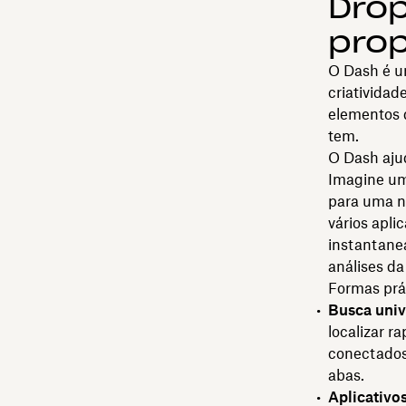
Drop
prop
O Dash é u
criatividad
elementos d
tem.
O Dash ajud
Imagine um
para uma n
vários apli
instantane
análises da
Formas prát
Busca univ
localizar r
conectados
abas.
Aplicativo