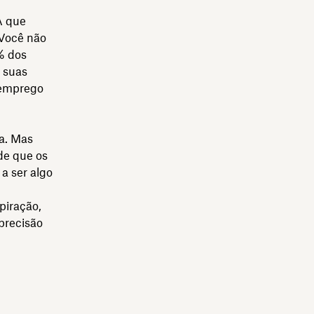
A que
 Você não
% dos
 suas
 emprego
la. Mas
de que os
 a ser algo
piração,
precisão