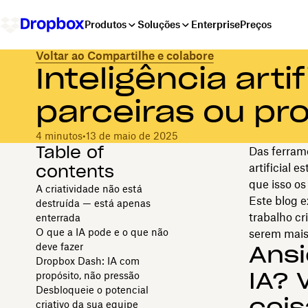
Produtos
Soluções
Enterprise
Preços
Voltar ao Compartilhe e colabore
Inteligência artif
parceiras ou p
4 minutos
•
13 de maio de 2025
Table of
Das ferrame
contents
artificial
que isso o
A criatividade não está
Este blog e
destruída — está apenas
trabalho cr
enterrada
O que a IA pode e o que não
serem mais
deve fazer
Ansi
Dropbox Dash: IA com
IA? 
propósito, não pressão
Desbloqueie o potencial
cois
criativo da sua equipe