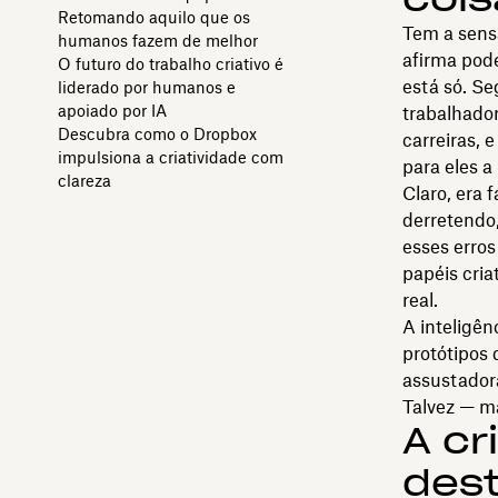
Retomando aquilo que os
Tem a sens
humanos fazem de melhor
afirma pode
O futuro do trabalho criativo é
está só. 
liderado por humanos e
apoiado por IA
trabalhado
Descubra como o Dropbox
carreiras,
impulsiona a criatividade com
para eles a
clareza
Claro, era 
derretendo,
esses erro
papéis cria
real.
A inteligên
protótipos
assustadora
Talvez — m
A cr
dest