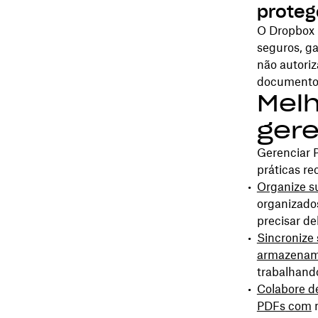
proteg
O Dropbox 
seguros, g
não autoriz
documentos
Melh
gere
Gerenciar 
práticas r
Organize s
organizados
precisar de
Sincronize
armazenam
trabalhand
Colabore d
PDFs
com
m