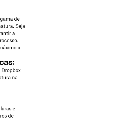
a gama de
atura. Seja
antir a
processo.
 máximo a
cas:
o Dropbox
atura na
laras e
ros de