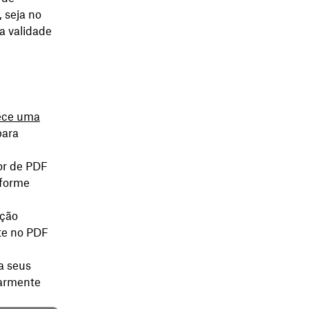
 seja no
a validade
ece uma
para
tor de PDF
nforme
pção
te no PDF
a seus
larmente