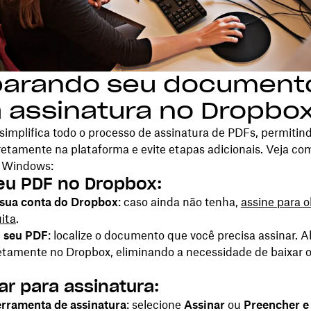
parando seu document
 assinatura no Dropbo
implifica todo o processo de assinatura de PDFs, permitin
retamente na plataforma e evite etapas adicionais. Veja co
 Windows:
eu PDF no Dropbox:
 sua conta do Dropbox
: caso ainda não tenha,
assine para 
ita
.
o seu PDF
: localize o documento que você precisa assinar. A
etamente no Dropbox, eliminando a necessidade de baixar o
ar para assinatura:
erramenta de assinatura
: selecione
Assinar
ou
Preencher e