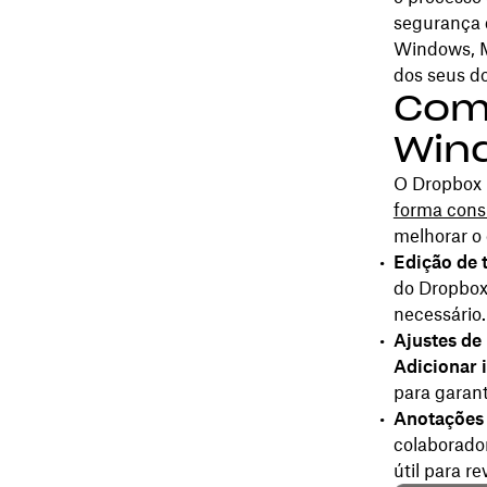
segurança 
Windows, M
dos seus d
Como
Win
O Dropbox 
forma cons
melhorar o 
Edição de 
do Dropbox.
necessário.
Ajustes d
Adicionar
para garant
Anotações 
colaborado
útil para r