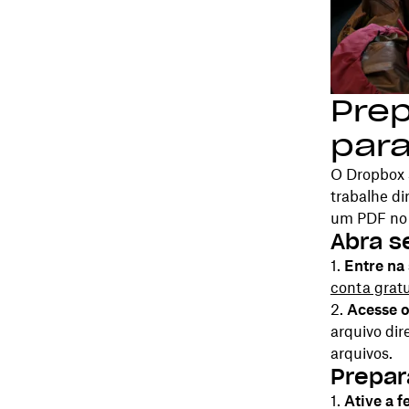
Pre
para
O Dropbox s
trabalhe di
um PDF no
Abra s
Entre na
conta gratu
Acesse 
arquivo dir
arquivos.
Prepar
Ative a f