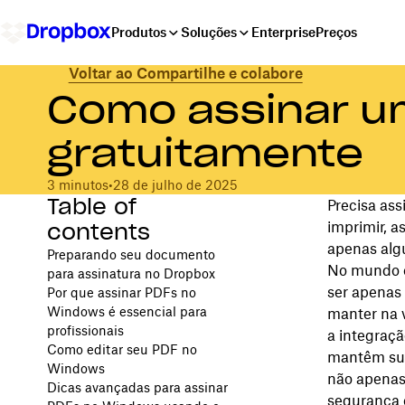
Produtos
Soluções
Enterprise
Preços
Voltar ao Compartilhe e colabore
Como assinar u
gratuitamente
3 minutos
•
28 de julho de 2025
Table of
Precisa as
contents
imprimir, a
apenas alg
Preparando seu documento
No mundo e
para assinatura no Dropbox
ser apenas
Por que assinar PDFs no
Windows é essencial para
manter na v
profissionais
a integraçã
Como editar seu PDF no
mantêm sua
Windows
não apenas
Dicas avançadas para assinar
segurança e