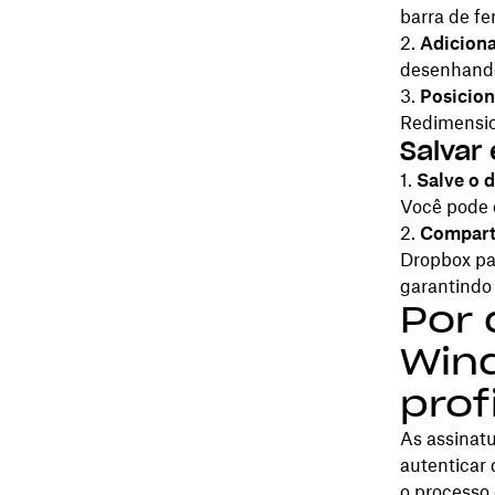
barra de f
Adiciona
desenhando
Posicion
Redimensio
Salvar
Salve o 
Você pode o
Compart
Dropbox par
garantindo 
Por 
Wind
prof
As assinatu
autenticar 
o processo