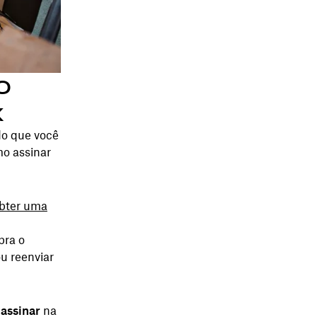
o
x
do que você
mo assinar
obter uma
bra o
u reenviar
 assinar
na