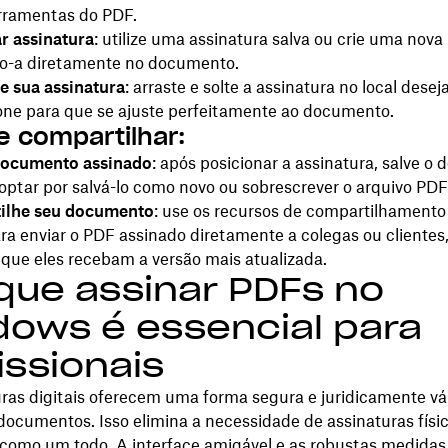
erramentas do PDF.
r assinatura
: utilize uma assinatura salva ou crie uma nova
-a diretamente no documento.
e sua assinatura
: arraste e solte a assinatura no local dese
ne para que se ajuste perfeitamente ao documento.
 e compartilhar:
documento assinado
: após posicionar a assinatura, salve o
ptar por salvá-lo como novo ou sobrescrever o arquivo PDF 
ilhe seu documento
: use os recursos de compartilhamento
a enviar o PDF assinado diretamente a colegas ou clientes
que eles recebam a versão mais atualizada.
que assinar PDFs no
ows é essencial para
issionais
ras digitais oferecem uma forma segura e juridicamente vá
documentos. Isso elimina a necessidade de assinaturas físic
 como um todo. A interface amigável e as robustas medidas