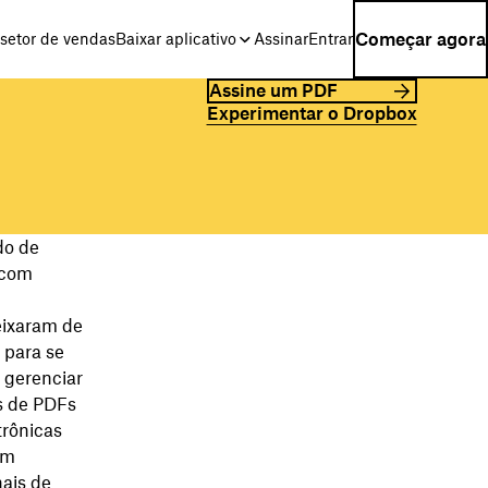
Começar agora
setor de vendas
Baixar aplicativo
Assinar
Entrar
Assine um PDF
Experimentar o Dropbox
do de
 com
ixaram de
 para se
 gerenciar
os de PDFs
rônicas
em
nais de