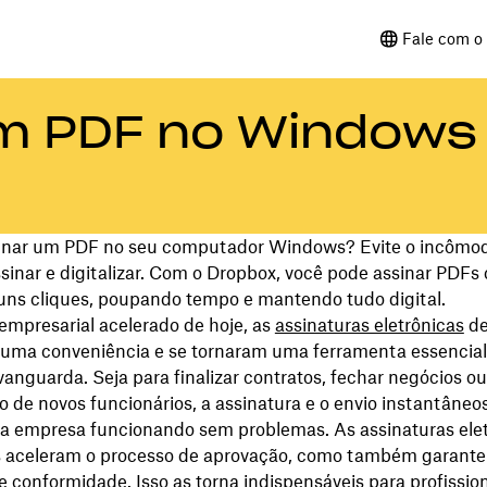
Fale com o 
m PDF no Windows
sinar um PDF no seu computador Windows? Evite o incômo
ssinar e digitalizar. Com o Dropbox, você pode assinar PDFs
uns cliques, poupando tempo e mantendo tudo digital.
mpresarial acelerado de hoje, as
assinaturas eletrônicas
de
 uma conveniência e se tornaram uma ferramenta essencial
anguarda. Seja para finalizar contratos, fechar negócios ou
o de novos funcionários, a assinatura e o envio instantâne
 empresa funcionando sem problemas. As assinaturas elet
 aceleram o processo de aprovação, como também garant
 conformidade. Isso as torna indispensáveis para profissio