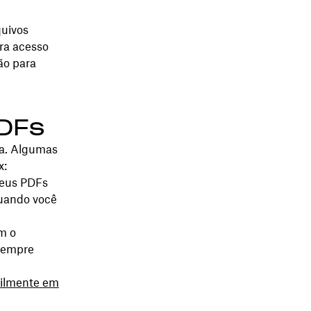
quivos
ra acesso
ão para
DFs
ra. Algumas
x:
seus PDFs
quando você
m o
 sempre
cilmente
em