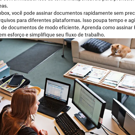
eas.
box, você pode assinar documentos rapidamente sem preci
rquivos para diferentes plataformas. Isso poupa tempo e agil
o de documentos de modo eficiente. Aprenda como assinar
 esforço e simplifique seu fluxo de trabalho.