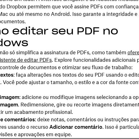
do Dropbox permitem que você assine PDFs com confiança,
ac ou até mesmo no Android. Isso garante a integridade e 
ocumentos.
 editar seu PDF no
dows
não só simplifica a assinatura de PDFs, como também
ofer
istente de editar PDFs
. Explore funcionalidades adicionais 
controle de documentos e otimizar seu fluxo de trabalho:
textos
: faça alterações nos textos do seu PDF usando o edi
 Você pode ajustar o tamanho, o estilo e a cor da fonte co
e imagem
: adicione ou modifique imagens selecionando a o
 imagem
. Redimensione, gire ou recorte imagens diretamen
ir um acabamento profissional.
e comentários
: deixe notas, comentários ou instruções par
res usando o recurso
Adicionar comentário
. Isso é particu
evisões e aprovações em equipe.