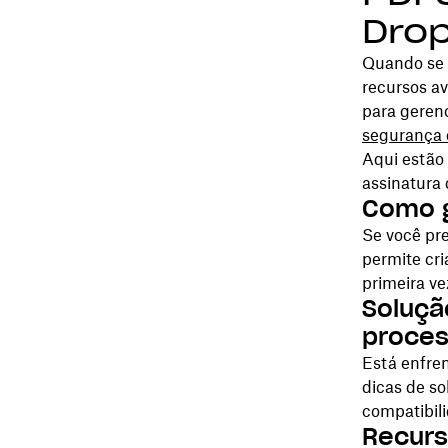
Dro
Quando se 
recursos av
para gerenc
segurança 
Aqui estão
assinatura
Como g
Se você pre
permite cri
primeira ve
Soluçã
proces
Está enfre
dicas de s
compatibil
Recurs