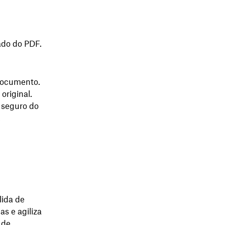
jado do PDF.
 documento.
original.
 seguro do
,
lida de
as e agiliza
 de