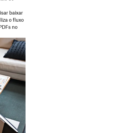
sar baixar
iza o fluxo
 PDFs no