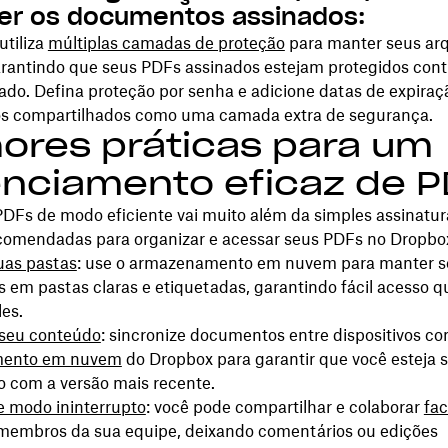
er os documentos assinados:
utiliza
múltiplas camadas de proteção
para manter seus ar
arantindo que seus PDFs assinados estejam protegidos cont
ado. Defina proteção por senha e adicione datas de expiraç
 compartilhados como uma camada extra de segurança.
ores práticas para um
nciamento eficaz de P
PDFs de modo eficiente vai muito além da simples assinatu
ecomendadas para organizar e acessar seus PDFs no Dropbo
uas pastas
: use o armazenamento em nuvem para manter 
 em pastas claras e etiquetadas, garantindo fácil acesso 
les.
 seu conteúdo
: sincronize documentos entre dispositivos co
ento em nuvem
do Dropbox para garantir que você esteja
o com a versão mais recente.
e modo ininterrupto
: você pode compartilhar e colaborar
fa
embros da sua equipe, deixando comentários ou edições