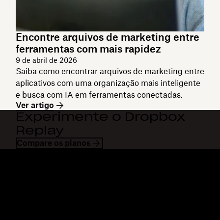
Encontre arquivos de marketing entre
ferramentas com mais rapidez
9 de abril de 2026
Saiba como encontrar arquivos de marketing entre
aplicativos com uma organização mais inteligente
e busca com IA em ferramentas conectadas.
Ver artigo
Experimente o Dropbox
Replay
Compare os planos
Dropbox
Produtos
Aplicativo para desktop
Plus
Aplicativos móveis
Professional
Integrações
Business
Recursos
Enterprise
Soluções
Dash
Segurança
DocSend