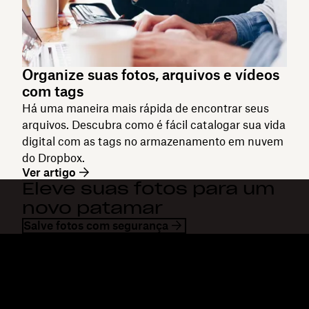
Organize suas fotos, arquivos e vídeos
com tags
Há uma maneira mais rápida de encontrar seus
arquivos. Descubra como é fácil catalogar sua vida
digital com as tags no armazenamento em nuvem
do Dropbox.
Ver artigo
Eleve suas fotos para um
novo patamar
Salve fotos com segurança
Dropbox
Produtos
Aplicativo para desktop
Plus
Aplicativos móveis
Professional
Integrações
Business
Recursos
Enterprise