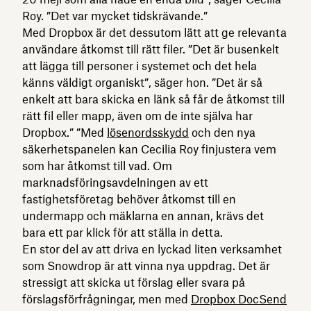
Roy. ”Det var mycket tidskrävande.”
Med Dropbox är det dessutom lätt att ge relevanta
användare åtkomst till rätt filer. ”Det är busenkelt
att lägga till personer i systemet och det hela
känns väldigt organiskt”, säger hon. ”Det är så
enkelt att bara skicka en länk så får de åtkomst till
rätt fil eller mapp, även om de inte själva har
Dropbox.” ”Med
lösenordsskydd
och den nya
säkerhetspanelen kan Cecilia Roy finjustera vem
som har åtkomst till vad. Om
marknadsföringsavdelningen av ett
fastighetsföretag behöver åtkomst till en
undermapp och mäklarna en annan, krävs det
bara ett par klick för att ställa in detta.
En stor del av att driva en lyckad liten verksamhet
som Snowdrop är att vinna nya uppdrag. Det är
stressigt att skicka ut förslag eller svara på
förslagsförfrågningar, men med
Dropbox DocSend