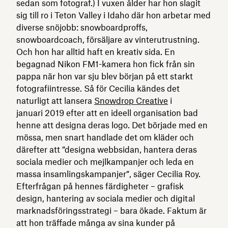
sedan som fotograf.) I vuxen ålder har hon slagit
sig till ro i Teton Valley i Idaho där hon arbetar med
diverse snöjobb: snowboardproffs,
snowboardcoach, försäljare av vinterutrustning.
Och hon har alltid haft en kreativ sida. En
begagnad Nikon FM1-kamera hon fick från sin
pappa när hon var sju blev början på ett starkt
fotografiintresse. Så för Cecilia kändes det
naturligt att lansera
Snowdrop Creative
i
januari 2019 efter att en ideell organisation bad
henne att designa deras logo. Det började med en
mössa, men snart handlade det om kläder och
därefter att ”designa webbsidan, hantera deras
sociala medier och mejlkampanjer och leda en
massa insamlingskampanjer”, säger Cecilia Roy.
Efterfrågan på hennes färdigheter – grafisk
design, hantering av sociala medier och digital
marknadsföringsstrategi – bara ökade. Faktum är
att hon träffade många av sina kunder på