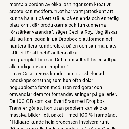
mentala bördan av olika lösningar som kreativt
arbete kan medföra. ”Det har varit jätteskönt att
kunna ha allt på ett ställe, på en enda och enhetlig
plattform, där produkterna och funktionerna
förstärker varandra”, säger Cecilia Roy. ”Jag älskar
att jag kan logga in på Dropbox-plattformen och
hantera flera kundprojekt på en och samma plats
istället för att behöva flera olika
programplattformar. Det är enkelt att hålla koll på
alla rörliga delar i Dropbox.”
En av Cecilia Roys kunder är en prisbelönad
landskapskonstnär, som hon ofta delar
högupplösta foton med. Hon redigerar och
omvandlar dem för förhandsvisningar på gallerier.
De 100 GB som kan överföras med
Dropbox
Transfer
gör att hon utan problem kan skicka
massiva bilder i ett paket – med 100 % framgång.
”Tidigare kunde hela processen involvera runt
20 mejl som alla hade en enda bild”, säger Cecilia