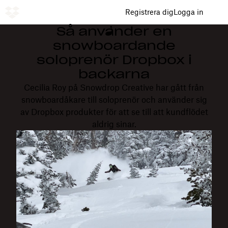
Registrera dig
Logga in
Så använder en
snowboardande
soloprenör Dropbox i
backarna
Cecilia Roy på Snowdrop Creative har gått från
snowboardåkare till soloprenör och använder sig
av Dropbox produkter för att se till att kundflödet
aldrig sinar.