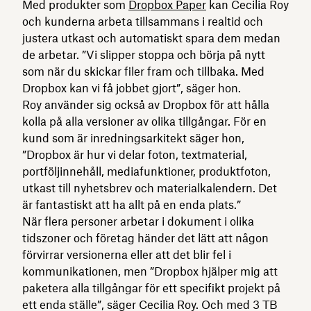
Med produkter som
Dropbox Paper
kan Cecilia Roy
och kunderna arbeta tillsammans i realtid och
justera utkast och automatiskt spara dem medan
de arbetar. ”Vi slipper stoppa och börja på nytt
som när du skickar filer fram och tillbaka. Med
Dropbox kan vi få jobbet gjort”, säger hon.
Roy använder sig också av Dropbox för att hålla
kolla på alla versioner av olika tillgångar. För en
kund som är inredningsarkitekt säger hon,
”Dropbox är hur vi delar foton, textmaterial,
portföljinnehåll, mediafunktioner, produktfoton,
utkast till nyhetsbrev och materialkalendern. Det
är fantastiskt att ha allt på en enda plats.”
När flera personer arbetar i dokument i olika
tidszoner och företag händer det lätt att någon
förvirrar versionerna eller att det blir fel i
kommunikationen, men ”Dropbox hjälper mig att
paketera alla tillgångar för ett specifikt projekt på
ett enda ställe”, säger Cecilia Roy. Och med 3 TB