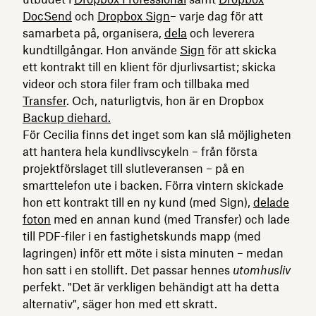
DocSend
och
Dropbox Sign
– varje dag för att
samarbeta på, organisera,
dela
och leverera
kundtillgångar. Hon använde
Sign
för att skicka
ett kontrakt till en klient för djurlivsartist; skicka
videor och stora filer fram och tillbaka med
Transfer
. Och, naturligtvis, hon är en Dropbox
Backup diehard.
För Cecilia finns det inget som kan slå möjligheten
att hantera hela kundlivscykeln – från första
projektförslaget till slutleveransen – på en
smarttelefon ute i backen. Förra vintern skickade
hon ett kontrakt till en ny kund (med Sign),
delade
foton
med en annan kund (med Transfer) och lade
till PDF-filer i en fastighetskunds mapp (med
lagringen) inför ett möte i sista minuten – medan
hon satt i en stollift. Det passar hennes
utomhusliv
perfekt. "Det är verkligen behändigt att ha detta
alternativ", säger hon med ett skratt.