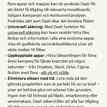
flera appar och mappar kan de använda Dash för
att direkt få tillgång till relevanta moodboards,
tidigare kampanjer och konkurrentanalyser.
Praktiska sätt som Dash ökar det kreativa flödet:
Universell sökning:
Med Dash funktion för
universell sökning
kan team snabbt hitta filer,
länkar och information i alla sina anslutna appar.
Visa de godkända varumärkesbilderna utan att
växla mellan 10 flikar.
Uppkopplade appar:
Hitta idésamlingen för förra
årets kampanj för fjärde kvartalet på några
sekunder – från Dropbox, Slack, Drive, Figma,
Notion med flera –
allt på ett ställe
.
Eliminera slöseri med tid:
Leta reda på den
glömda projektfilen som är perfekt för en ny brief –
utan att behöva göra om arbetet från grunden.
Ingen mer tid förlorad på filjakt, omarbetning eller
versionskaos. Dash säkerställer att alla har tillgång