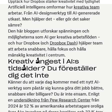
Upptäck hur Dropbox stärker kreativitet med tydlighet
Artificiell intelligens omformar hur
kreativa team
arbetar. Från AI-designverktyg till AI-genererade
utkast. Men hjälper det – eller gör det saker
sämre?
Den här bloggen utforskar spänningen och
möjligheterna som AI ger kreativa arbetsflöden –
och hur Dropbox (och
Dropbox Dash
) hjälper team
att arbeta snabbare, hålla fokus och hålla
mänsklig kreativitet i centrum.
Kreativ ångest i AI:s
tidsålder? Du föreställer
dig det inte
Känner du att varje dag kommer med ett nytt AI-
verktyg som påstår sig kunna göra ditt jobb bättre,
snabbare eller billigare? Du är inte ensam. Enligt
en
undersökning från Pew Research Center
från
2024 är 52 % av amerikanska arbetstagare oroliga