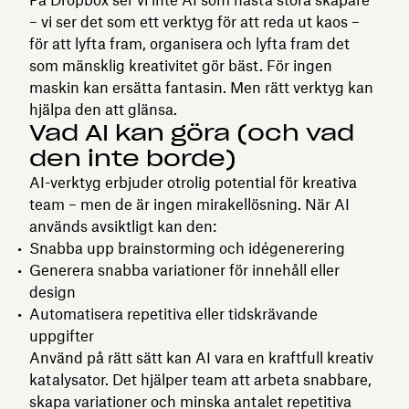
På Dropbox ser vi inte AI som nästa stora skapare
– vi ser det som ett verktyg för att reda ut kaos –
för att lyfta fram, organisera och lyfta fram det
som mänsklig kreativitet gör bäst. För ingen
maskin kan ersätta fantasin. Men rätt verktyg kan
hjälpa den att glänsa.
Vad AI kan göra (och vad
den inte borde)
AI-verktyg erbjuder otrolig potential för kreativa
team – men de är ingen mirakellösning. När AI
används avsiktligt kan den:
Snabba upp brainstorming och idégenerering
Generera snabba variationer för innehåll eller
design
Automatisera repetitiva eller tidskrävande
uppgifter
Använd på rätt sätt kan AI vara en kraftfull kreativ
katalysator. Det hjälper team att arbeta snabbare,
skapa variationer och minska antalet repetitiva