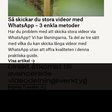
Så skickar du stora videor med
WhatsApp – 3 enkla metoder
Har du problem med att skicka stora videor via
WhatsApp? Vi har lösningarna. Ta del av tre sätt
med vilka du kan skicka långa videor med
WhatsApp utan att offra kvaliteten i denna
praktiska guide.
Visa artikel
Direkt åtkomst till
avancerade
videodelningsverktyg
Hämta Transfer
Dropbox
Produkter
Klienten
Plus
Mobilapp
Professional
Integreringar
Business