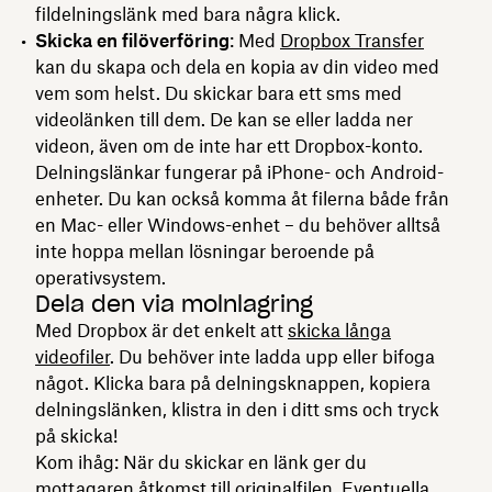
fildelningslänk med bara några klick.
Skicka en filöverföring
: Med
Dropbox Transfer
kan du skapa och dela en kopia av din video med
vem som helst. Du skickar bara ett sms med
videolänken till dem. De kan se eller ladda ner
videon, även om de inte har ett Dropbox-konto.
Delningslänkar fungerar på iPhone- och Android-
enheter. Du kan också komma åt filerna både från
en Mac- eller Windows-enhet – du behöver alltså
inte hoppa mellan lösningar beroende på
operativsystem.
Dela den via molnlagring
Med Dropbox är det enkelt att
skicka långa
videofiler
. Du behöver inte ladda upp eller bifoga
något. Klicka bara på delningsknappen, kopiera
delningslänken, klistra in den i ditt sms och tryck
på skicka!
Kom ihåg: När du skickar en länk ger du
mottagaren åtkomst till originalfilen. Eventuella