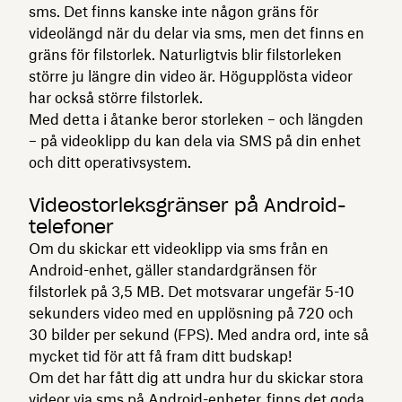
sms. Det finns kanske inte någon gräns för
videolängd när du delar via sms, men det finns en
gräns för filstorlek. Naturligtvis blir filstorleken
större ju längre din video är. Högupplösta videor
har också större filstorlek.
Med detta i åtanke beror storleken – och längden
– på videoklipp du kan dela via SMS på din enhet
och ditt operativsystem.
Videostorleksgränser på Android-
telefoner
Om du skickar ett videoklipp via sms från en
Android-enhet, gäller standardgränsen för
filstorlek på 3,5 MB. Det motsvarar ungefär 5-10
sekunders video med en upplösning på 720 och
30 bilder per sekund (FPS). Med andra ord, inte så
mycket tid för att få fram ditt budskap!
Om det har fått dig att undra hur du skickar stora
videor via sms på Android-enheter, finns det goda