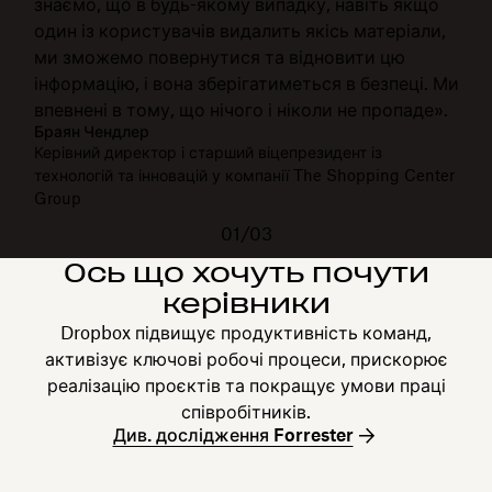
знаємо, що в будь-якому випадку, навіть якщо
один із користувачів видалить якісь матеріали,
ми зможемо повернутися та відновити цю
інформацію, і вона зберігатиметься в безпеці. Ми
впевнені в тому, що нічого і ніколи не пропаде».
Браян Чендлер
Керівний директор і старший віцепрезидент із
технологій та інновацій у компанії The Shopping Center
Group
01/03
Ось що хочуть почути
керівники
Dropbox підвищує продуктивність команд,
активізує ключові робочі процеси, прискорює
реалізацію проєктів та покращує умови праці
співробітників.
Див. дослідження Forrester