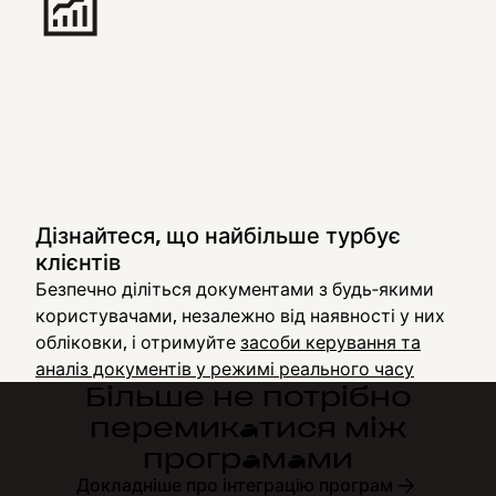
Дізнайтеся, що найбільше турбує
клієнтів
Безпечно діліться документами з будь‑якими
користувачами, незалежно від наявності у них
обліковки, і отримуйте
засоби керування та
аналіз документів у режимі реального часу
Більше не потрібно
перемикатися між
програмами
Докладніше про інтеграцію програм