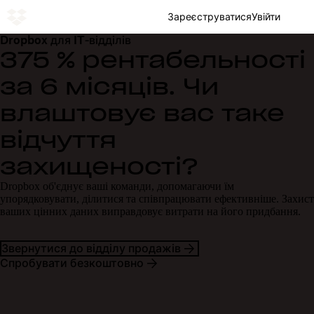
Зареєструватися
Увійти
Dropbox для IT‑відділів
375 % рентабельності
за 6 місяців. Чи
влаштовує вас таке
відчуття
захищеності?
Dropbox об'єднує ваші команди, допомагаючи їм
упорядковувати, ділитися та співпрацювати ефективніше. Захист
ваших цінних даних виправдовує витрати на його придбання.
Звернутися до відділу продажів
Спробувати безкоштовно