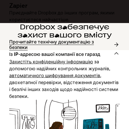
Zapier
Приєднайте Dropbox до інших програм, якими
користуєтеся найчастіше.
Dropbox забезпечує
захист вашого вмісту
Прочитайте технічну документацію з
безпеки
Із IP‑адресою вашої компанії все гаразд
Захистіть конфіденційну інформацію
за
допомогою надійних контрольних журналів,
автоматичного шифрування документів
,
двохетапної перевірки, відстеження документів
і безлічі інших заходів щодо надійності системи
безпеки.