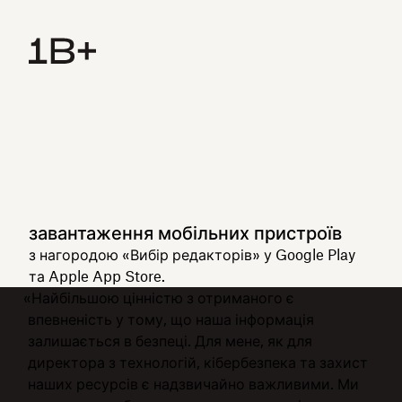
завантаження мобільних пристроїв
з нагородою «Вибір редакторів» у Google Play
та Apple App Store.
«Найбільшою цінністю з отриманого є
впевненість у тому, що наша інформація
залишається в безпеці. Для мене, як для
директора з технологій, кібербезпека та захист
наших ресурсів є надзвичайно важливими. Ми