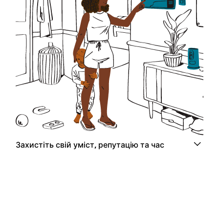
Захистіть свій уміст, репутацію та час