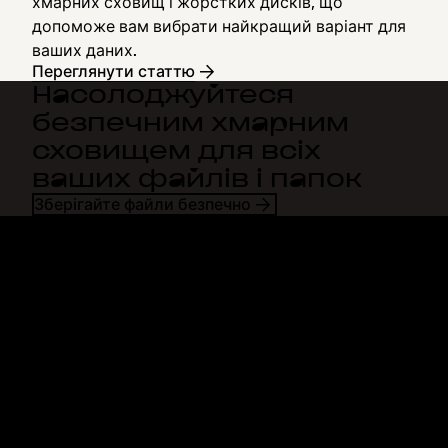
хмарних сховищ і жорстких дисків, що
допоможе вам вибрати найкращий варіант для
ваших даних.
Переглянути статтю
Насолоджуйтеся
безпечним хмарним
сховищем для всіх
ваших файлів і папок
Зберігайте файли безпечно
Dropbox
Продукти
Програма для комп'ютерів
Plus
Програма для мобільних
Professional
пристроїв
Business
Інтеграції
Enterprise
Функції
Dash
Рішення
DocSend
Безпека
Dropbox Sign
Ранній доступ
Reclaim.ai
Шаблони
Плани