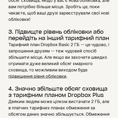
обсяг сховища, якщо у вас є нова обліковка, але
вам потрібно більше місця. Зробіть це, поки
чекаєте, щоб ваші друзі зареєстрували свої нові
обліковки!
3. Підвищте рівень обліковки або
перейдіть на інший тарифний план
Тарифний план Dropbox Basic 2 ГБ — це чудово, і
запрошення друзям — теж чудовий спосіб
збільшити місце. Але якщо ви захочете швидко
отримати дуже великий обсяг хмарного
сховища, то можливим виходом буде
підвищення рівня обліковки
.
4. Значно збільште обсяг сховища
з тарифним планом Dropbox Plus
Деяким людям може цілком вистачати 2 ГБ, але
в платних тарифних планах обмеження за
обсягом даних значно збільшується. Обмеження