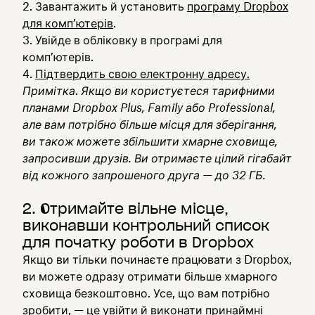
Завантажить й установить
програму Dropbox
для комп’ютерів
.
Увійде в обліковку в програмі для
комп’ютерів.
Підтвердить свою електронну адресу.
Примітка
.
Якщо ви користуєтеся тарифними
планами Dropbox Plus, Family або Professional,
але вам потрібно більше місця для зберігання,
ви також можете збільшити хмарне сховище,
запросивши друзів. Ви отримаєте цілий гігабайт
від кожного запрошеного друга — до 32 ГБ.
2. Отримайте вільне місце,
виконавши контрольний список
для початку роботи в Dropbox
Якщо ви тільки починаєте працювати з Dropbox,
ви можете одразу отримати більше хмарного
сховища безкоштовно. Усе, що вам потрібно
зробити, — це увійти й
виконати принаймні