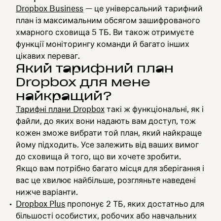
Dropbox Business
— це універсальний тарифний
план із максимальним обсягом зашифрованого
хмарного сховища 5 ТБ. Ви також отримуєте
функції моніторингу команди й багато інших
цікавих переваг.
Який тарифний план
Dropbox для мене
найкращий?
Тарифні плани Dropbox
такі ж функціональні, як і
файли, до яких вони надають вам доступ, тож
кожен зможе вибрати той план, який найкраще
йому підходить. Усе залежить від ваших вимог
до сховища й того, що ви хочете зробити.
Якщо вам потрібно багато місця для зберігання і
вас це хвилює найбільше, розгляньте наведені
нижче варіанти.
Dropbox Plus
пропонує 2 ТБ, яких достатньо для
більшості особистих, робочих або навчальних