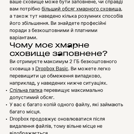
ваше сховище може бути заповнене, чи справді
вам потрібно
більший обсяг хмарного сховища
,
а також тут наведено кілька розумних способів
його збільшення. Ви знайдете професійні
поради з безкоштовними й платними
варіантами.
Чому моє хмарне
сховище заповнене?
Ви отримуєте максимум 2 ГБ безкоштовного
сховища з
Dropbox Basic
. Ви можете легко
перевищити це обмеження випадково,
наприклад, у наведених нижче ситуаціях.
Спільна папка
перевищує максимально
допустимий обсяг.
У вас є багато копій одного файлу, які займають
багато місця.
Dropbox продовжує оновлюватися після
видалення файлів, тому вільне місце не
відображається.