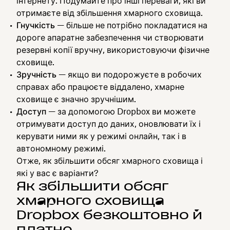
інтернету. Подумайте про інші переваги, які ви
отримаєте від збільшення хмарного сховища.
Гнучкість
— більше не потрібно покладатися на
дороге апаратне забезпечення чи створювати
резервні копії вручну, використовуючи фізичне
сховище.
Зручність
— якщо ви подорожуєте в робочих
справах або працюєте віддалено, хмарне
сховище є значно зручнішим.
Доступ
— за допомогою Dropbox ви можете
отримувати доступ до даних, оновлювати їх і
керувати ними як у режимі онлайн, так і в
автономному режимі.
Отже, як збільшити обсяг хмарного сховища і
які у вас є варіанти?
Як збільшити обсяг
хмарного сховища
Dropbox безкоштовно й
платно