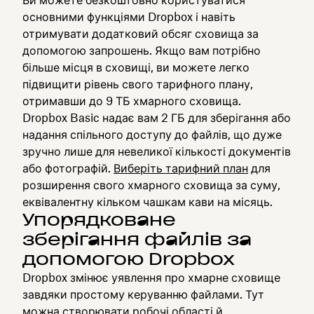
Ви можете безкоштовно користуватися
основними функціями Dropbox і навіть
отримувати додатковий обсяг сховища за
допомогою запрошень. Якщо вам потрібно
більше місця в сховищі, ви можете легко
підвищити рівень свого тарифного плану,
отримавши до 9 ТБ хмарного сховища.
Dropbox Basic надає вам 2 ГБ для зберігання або
надання спільного доступу до файлів, що дуже
зручно лише для невеликої кількості документів
або фотографій.
Виберіть тарифний план
для
розширення свого хмарного сховища за суму,
еквівалентну кільком чашкам кави на місяць.
Упорядковане
зберігання файлів за
допомогою Dropbox
Dropbox змінює уявлення про хмарне сховище
завдяки простому керуванню файлами. Тут
можна створювати робочі області й