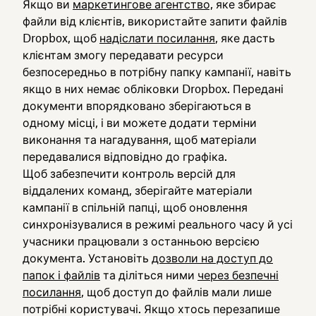
Якщо ви
маркетингове агентство,
яке збирає
файли від клієнтів, використайте запити файлів
Dropbox, щоб
надіслати посилання
, яке дасть
клієнтам змогу передавати ресурси
безпосередньо в потрібну папку кампанії, навіть
якщо в них немає обліковки Dropbox. Передані
документи впорядковано зберігаються в
одному місці, і ви можете додати терміни
виконання та нагадування, щоб матеріали
передавалися відповідно до графіка.
Щоб забезпечити контроль версій для
віддалених команд, зберігайте матеріали
кампанії в спільній папці, щоб оновлення
синхронізувалися в режимі реального часу й усі
учасники працювали з останньою версією
документа. Установіть
дозволи на доступ до
папок і файлів
та діліться ними
через безпечні
посилання
, щоб доступ до файлів мали лише
потрібні користувачі. Якщо хтось перезапише