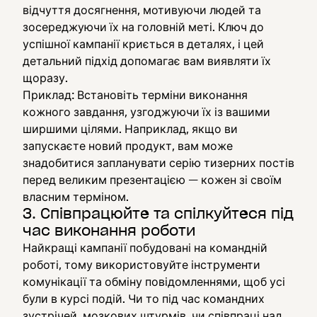
відчуття досягнення, мотивуючи людей та
зосереджуючи їх на головній меті. Ключ до
успішної кампанії криється в деталях, і цей
детальний підхід допомагає вам виявляти їх
щоразу.
Приклад: Встановіть терміни виконання
кожного завдання, узгоджуючи їх із вашими
ширшими цілями. Наприклад, якщо ви
запускаєте новий продукт, вам може
знадобитися запланувати серію тизерних постів
перед великим презентацією — кожен зі своїм
власним терміном.
3. Співпрацюйте та спілкуйтеся під
час виконання роботи
Найкращі кампанії побудовані на командній
роботі, тому використовуйте інструменти
комунікації та обміну повідомленнями, щоб усі
були в курсі подій. Чи то під час командних
зустрічей, мозкових штурмів, чи співпраці над