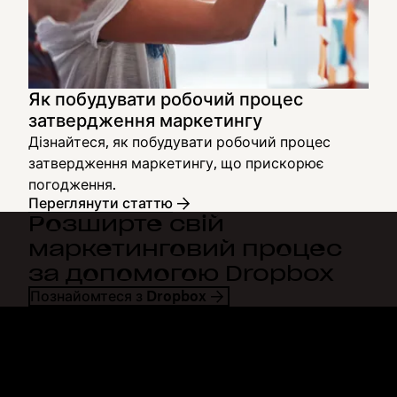
Як побудувати робочий процес
затвердження маркетингу
Дізнайтеся, як побудувати робочий процес
затвердження маркетингу, що прискорює
погодження.
Переглянути статтю
Розширте свій
маркетинговий процес
за допомогою Dropbox
Познайомтеся з Dropbox
Dropbox
Продукти
Програма для комп'ютерів
Plus
Програма для мобільних
Professional
пристроїв
Business
Інтеграції
Enterprise