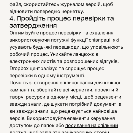
файл, скористайтесь журналом версій, щоб
відновити попередню чернетку.
4. Пройдіть процес перевірки та
затвердження
Оптимізуйте процес перевірки та схвалення,
використовуючи потужні
функції співпраці
, які
усувають будь‑які перешкоди, що уповільнюють
робочий процес. Уникайте ланцюжків
електронних листів та розпорошених відгуків.
Dropbox централізує та спрощує процес
перевірки в одному інструменті.
Почніть зі створення спільної папки для кожної
кампанії та зберігайте всі чернетки, проєкти й
творчі ресурси в одному місці, щоб рецензенти
завжди знали, де шукати потрібний документ, а
ви завжди знали, що рецензується найновіша
версія. Використовуйте елементи керування
доступом до папок або
посилання на спільний
доступ
, щоб залучати зацікавлених сторін