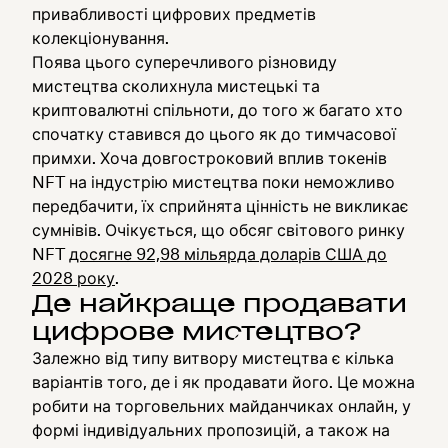
привабливості цифрових предметів
колекціонування.
Поява цього суперечливого різновиду
мистецтва сколихнула мистецькі та
криптовалютні спільноти, до того ж багато хто
спочатку ставився до цього як до тимчасової
примхи. Хоча довгостроковий вплив токенів
NFT на індустрію мистецтва поки неможливо
передбачити, їх сприйнята цінність не викликає
сумнівів. Очікується, що обсяг світового ринку
NFT
досягне 92,98 мільярда доларів США до
2028 року
.
Де найкраще продавати
цифрове мистецтво?
Залежно від типу витвору мистецтва є кілька
варіантів того, де і як продавати його. Це можна
робити на торговельних майданчиках онлайн, у
формі індивідуальних пропозицій, а також на