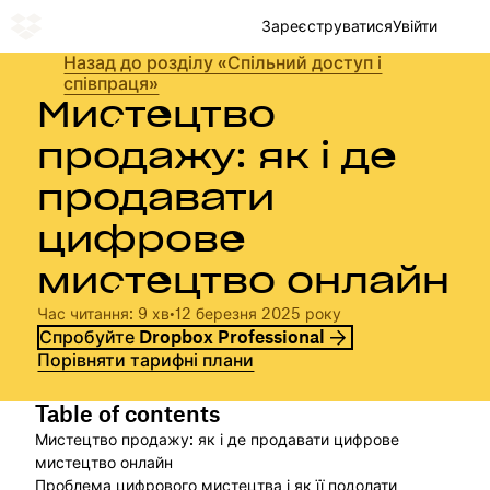
Зареєструватися
Увійти
Назад до розділу «Спільний доступ і
співпраця»
Мистецтво
продажу: як і де
продавати
цифрове
мистецтво онлайн
Час читання: 9 хв
•
12 березня 2025 року
Спробуйте Dropbox Professional
Порівняти тарифні плани
Table of contents
Мистецтво продажу: як і де продавати цифрове
мистецтво онлайн
Проблема цифрового мистецтва і як її подолати