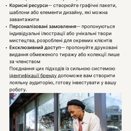
Корисні ресурси
— створюйте графічні пакети,
шаблони або елементи дизайну, які можна
завантажити
Персоналізовані замовлення
— пропонуються
індивідуальні ілюстрації або унікальні твори
мистецтва, розроблені для окремих клієнтів
Ексклюзивний доступ
— пропонуйте друковані
видання обмеженого тиражу або колекції лише
за членством
Поєднання цих підходів із сильною системою
ідентифікації бренду
допоможе вам створити
лояльну аудиторію, готову інвестувати у вашу
роботу.