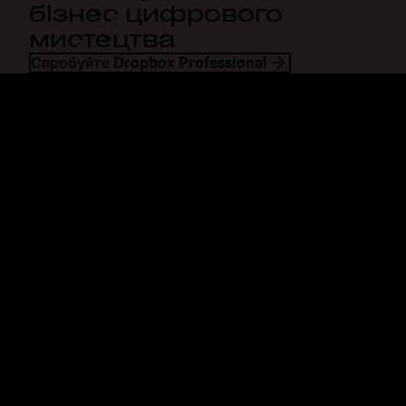
бізнес цифрового
мистецтва
Спробуйте Dropbox Professional
Dropbox
Продукти
Програма для комп'ютерів
Plus
Програма для мобільних
Professional
пристроїв
Business
Інтеграції
Enterprise
Функції
Dash
Рішення
DocSend
Безпека
Dropbox Sign
Ранній доступ
Reclaim.ai
Шаблони
Плани
Безкоштовні інструменти
Оновлення продуктів
Функції
Служба підтримки
Надсилання великих файлів
Центр довідки
Надсилання великих
Звернутися до нас
відеозаписів
Конфіденційність і умови
Хмарне сховище для
Політика щодо файлів
фотографій
cookie