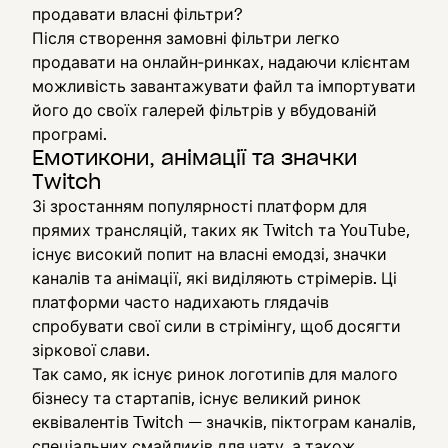
продавати власні фільтри?
Після створення замовні фільтри легко
продавати на онлайн‑ринках, надаючи клієнтам
можливість завантажувати файл та імпортувати
його до своїх галерей фільтрів у вбудованій
програмі.
Емотикони, анімації та значки
Twitch
Зі зростанням популярності платформ для
прямих трансляцій, таких як Twitch та YouTube,
існує високий попит на власні емодзі, значки
каналів та анімації, які виділяють стрімерів. Ці
платформи часто надихають глядачів
спробувати свої сили в стрімінгу, щоб досягти
зіркової слави.
Так само, як існує ринок логотипів для малого
бізнесу та стартапів, існує великий ринок
еквівалентів Twitch — значків, піктограм каналів,
спеціальних смайликів для чату, а також