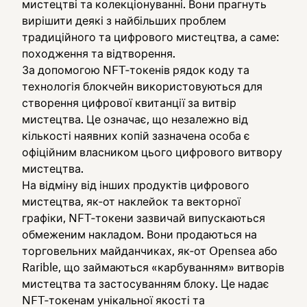
мистецтві та колекціонуванні. Вони прагнуть
вирішити деякі з найбільших проблем
традиційного та цифрового мистецтва, а саме:
походження та відтворення.
За допомогою NFT‑токенів рядок коду та
технологія блокчейн використовуються для
створення цифрової квитанції за витвір
мистецтва. Це означає, що незалежно від
кількості наявних копій зазначена особа є
офіційним власником цього цифрового витвору
мистецтва.
На відміну від інших продуктів цифрового
мистецтва, як‑от наклейок та векторної
графіки, NFT‑токени зазвичай випускаються
обмеженим накладом. Вони продаються на
торговельних майданчиках, як‑от Opensea або
Rarible, що займаються «карбуванням» витворів
мистецтва та застосуванням блоку. Це надає
NFT‑токенам унікальної якості та