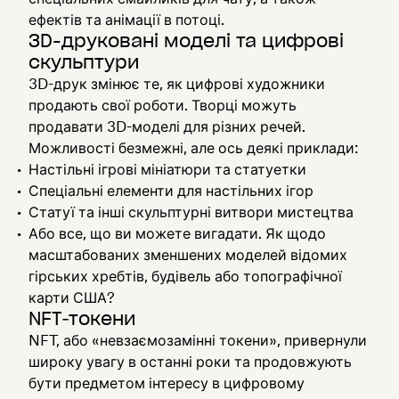
ефектів та анімації в потоці.
3D-друковані моделі та цифрові
скульптури
3D-друк змінює те, як цифрові художники
продають свої роботи. Творці можуть
продавати 3D-моделі для різних речей.
Можливості безмежні, але ось деякі приклади:
Настільні ігрові мініатюри та статуетки
Спеціальні елементи для настільних ігор
Статуї та інші скульптурні витвори мистецтва
Або все, що ви можете вигадати. Як щодо
масштабованих зменшених моделей відомих
гірських хребтів, будівель або топографічної
карти США?
NFT‑токени
NFT, або «невзаємозамінні токени», привернули
широку увагу в останні роки та продовжують
бути предметом інтересу в цифровому