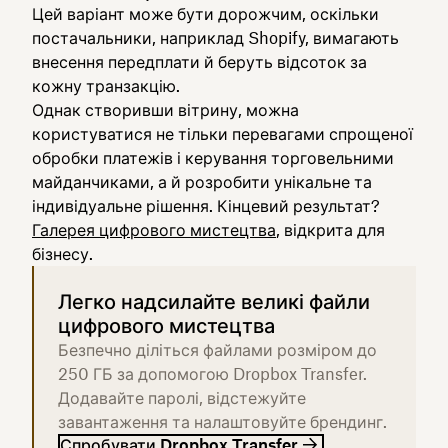
Цей варіант може бути дорожчим, оскільки
постачальники, наприклад Shopify, вимагають
внесення передплати й беруть відсоток за
кожну транзакцію.
Однак створивши вітрину, можна
користуватися не тільки перевагами спрощеної
обробки платежів і керування торговельними
майданчиками, а й розробити унікальне та
індивідуальне рішення. Кінцевий результат?
Галерея цифрового мистецтва
, відкрита для
бізнесу.
Легко надсилайте великі файли
цифрового мистецтва
Безпечно діліться файлами розміром до
250 ГБ за допомогою Dropbox Transfer.
Додавайте паролі, відстежуйте
завантаження та налаштовуйте брендинг.
Спробувати Dropbox Transfer