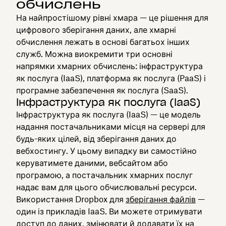
обчислень
На найпростішому рівні хмара — це рішення для
цифрового зберігання даних, але хмарні
обчислення лежать в основі багатьох інших
служб. Можна виокремити три основні
напрямки хмарних обчислень: інфраструктура
як послуга (IaaS), платформа як послуга (PaaS) і
програмне забезпечення як послуга (SaaS).
Інфраструктура як послуга (IaaS)
Інфраструктура як послуга (IaaS) — це модель
надання постачальниками місця на сервері для
будь-яких цілей, від зберігання даних до
вебхостингу. У цьому випадку ви самостійно
керуватимете даними, вебсайтом або
програмою, а постачальник хмарних послуг
надає вам для цього обчислювальні ресурси.
Використання Dropbox для
зберігання файлів
—
один із прикладів IaaS. Ви можете отримувати
доступ до даних, змінювати й додавати їх на