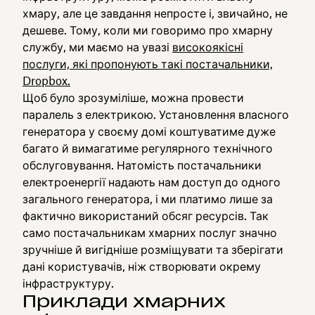
хмару, але це завдання непросте і, звичайно, не
дешеве. Тому, коли ми говоримо про хмарну
службу, ми маємо на увазі
високоякісні
послуги, які пропонують такі постачальники,
Dropbox.
Щоб було зрозуміліше, можна провести
паралель з електрикою. Установлення власного
генератора у своєму домі коштуватиме дуже
багато й вимагатиме регулярного технічного
обслуговування. Натомість постачальники
електроенергії надають нам доступ до одного
загального генератора, і ми платимо лише за
фактично використаний обсяг ресурсів. Так
само постачальникам хмарних послуг значно
зручніше й вигідніше розміщувати та зберігати
дані користувачів, ніж створювати окрему
інфраструктуру.
Приклади хмарних