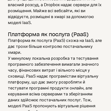
власний розсуд, а Dropbox надає сервери для їх
розміщення. Майже всі вебсайти, які ви
відвідуєте, розміщені в хмарі за допомогою
моделі IaaS.
Платформа як послуга (PaaS)
Платформа як послуга (PaaS) схожа на IaaS, але
дає трохи більше контролю постачальнику
хмари.
У минулому локальна розробка та тестування
програмного забезпечення вимагали значного
часу, фінансових витрат і вільного місця у
сховищі. PaaS надає програмістам віртуальну
платформу, що дає змогу розробляти й
тестувати програмні продукти онлайн, але
керування всіма серверами та зберіганням
даних здійснює постачальник послуг. Тож,
моделі PaaS пропонують віртуальне рішення