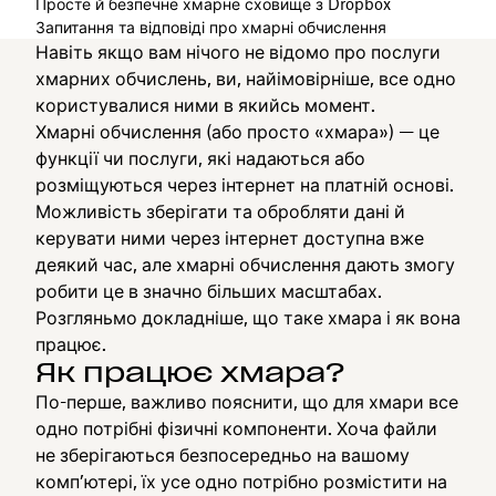
Просте й безпечне хмарне сховище з Dropbox
Запитання та відповіді про хмарні обчислення
Навіть якщо вам нічого не відомо про послуги
хмарних обчислень, ви, найімовірніше, все одно
користувалися ними в якийсь момент.
Хмарні обчислення (або просто «хмара») — це
функції чи послуги, які надаються або
розміщуються через інтернет на платній основі.
Можливість зберігати та обробляти дані й
керувати ними через інтернет доступна вже
деякий час, але хмарні обчислення дають змогу
робити це в значно більших масштабах.
Розгляньмо докладніше, що таке хмара і як вона
працює.
Як працює хмара?
По-перше, важливо пояснити, що для хмари все
одно потрібні фізичні компоненти. Хоча файли
не зберігаються безпосередньо на вашому
комп’ютері, їх усе одно потрібно розмістити на