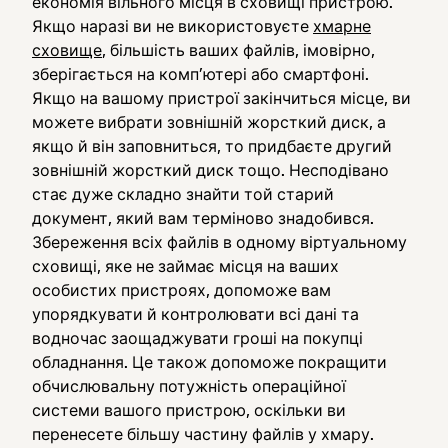
економія вільного місця в сховищі пристрою.
Якщо наразі ви не використовуєте
хмарне
сховище
, більшість ваших файлів, імовірно,
зберігається на комп’ютері або смартфоні.
Якщо на вашому пристрої закінчиться місце, ви
можете вибрати зовнішній жорсткий диск, а
якщо й він заповниться, то придбаєте другий
зовнішній жорсткий диск тощо. Несподівано
стає дуже складно знайти той старий
документ, який вам терміново знадобився.
Збереження всіх файлів в одному віртуальному
сховищі, яке не займає місця на ваших
особистих пристроях, допоможе вам
упорядкувати й контролювати всі дані та
водночас заощаджувати гроші на покупці
обладнання. Це також допоможе покращити
обчислювальну потужність операційної
системи вашого пристрою, оскільки ви
перенесете більшу частину файлів у хмару.