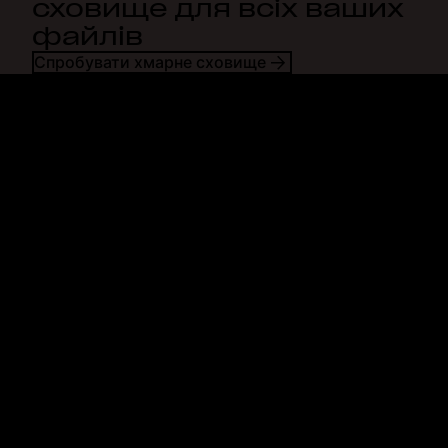
сховище для всіх ваших
файлів
Спробувати хмарне сховище
Dropbox
Продукти
Програма для комп'ютерів
Plus
Програма для мобільних
Professional
пристроїв
Business
Інтеграції
Enterprise
Функції
Dash
Рішення
DocSend
Безпека
Dropbox Sign
Ранній доступ
Reclaim.ai
Шаблони
Плани
Безкоштовні інструменти
Оновлення продуктів
Функції
Служба підтримки
Надсилання великих файлів
Центр довідки
Надсилання великих
Звернутися до нас
відеозаписів
Конфіденційність і умови
Хмарне сховище для
Політика щодо файлів
фотографій
cookie