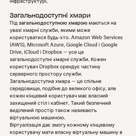
інфраструктурі.
Загальнодоступні хмари
Під
загальнодоступною хмарою
маються на
увазі хмарні служби, якими може
користуватися будь-хто. Amazon Web Services
(AWS), Microsoft Azure, Google Cloud і Google
Drive, iCloud і Dropbox — усе це
загальнодоступні хмарні служби. Кожен
користувач Dropbox орендує частину
серверного простору служби.
Загальнодоступна хмара — це спільне
середовище, подібне до великого офісу, але
кожен кінцевий користувач має власний
захищений стіл і кабінет. Такий безпечний
виділений простір також називають
віртуальною машиною.
Віртуалізація дає змогу кожному кінцевому
користувачу мати власну віртуальну машину в