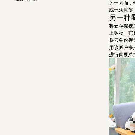
另一方面，
或无法恢复
另一种
将云存储视
上购物。它
将云备份视
用该帐户来
进行简要总