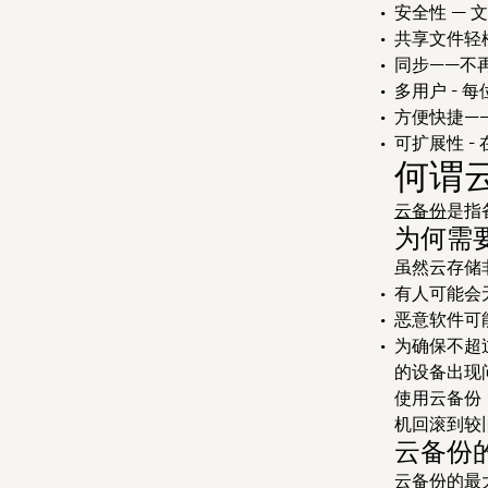
安全性
— 
共享文件轻
同步——不
多用户
- 
方便快捷—
可扩展性
-
何谓
云备份
是指
为何需
虽然云存储
有人可能会
恶意软件可
为确保不超
的设备出现
使用云备份
机回滚到较
云备份
云备份的最