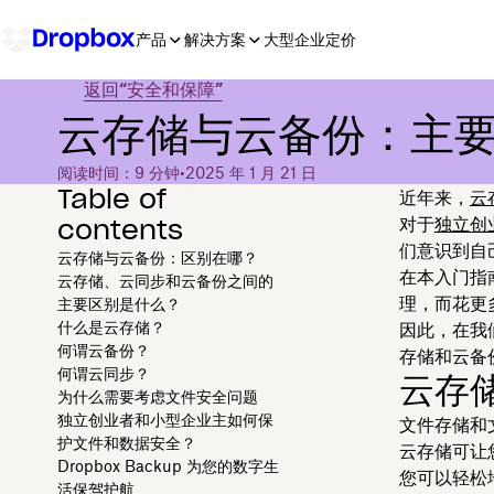
产品
解决方案
大型企业
定价
返回“安全和保障”
云存储与云备份：主
阅读时间：9 分钟
•
2025 年 1 月 21 日
Table of
近年来，
云
contents
对于
独立创
们意识到自
云存储与云备份：区别在哪？
在本入门指
云存储、云同步和云备份之间的
理，而花更
主要区别是什么？
什么是云存储？
因此，在我
何谓云备份？
存储和云备
何谓云同步？
云存
为什么需要考虑文件安全问题
独立创业者和小型企业主如何保
文件存储和
护文件和数据安全？
云存储可让
Dropbox Backup 为您的数字生
您可以轻松
活保驾护航