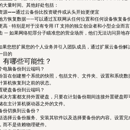
的大量时间。其他好处包括：
资源——通过云备份比投资硬件或从头开始更便宜
地方恢复数据——可以通过互联网从任何位置和任何设备恢复备
更高
- 特别是对于没有专用 IT 支持的独立创业者和小型企业而言
击
— 如果网络犯罪分子瞄准您的营业场所，他们无法访问异地
 如果您想扩展您的个人业务并引入团队成员，通过扩展云备份解
一目的
：有哪些可能性？
个电脑备份到云端吗？
份旨在创建整个系统的快照，包括文件、文件夹、设置和系统数
计算机恢复到之前的状态。
置硬盘备份到云端吗？
解决方案都支持外置硬盘，只要在计划备份期间连接外置硬盘即
储在主计算机驱动器之外的文件。
备份切换到云备份？
括选择云备份服务、安装其软件以及选择要备份的内容。设置完
，而不是依赖物理硬件。