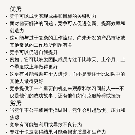
优势
竞争可以成为实现成果和目标的关键动力
面对需要解决的问题，竞争可以促进创新、提高效率和
创造力
这可能与过于复杂的工作流程、尚未开发的产品市场或
其他常见的工作场所问题有关
竞争可以促进自我提升
例如，它可以鼓励团队成员专注于比昨天、上个月、上
个季度或上年做得更好
这更有可能帮助每个人进步，而不是专注于比团队中的
其他人做得更好
竞争提供了一个重要的机会来观察和学习同龄人——不
仅是他们的成功故事，还有他们如何克服障碍或挫折
劣势
当竞争不公平或易于操纵时，竞争会引起恐惧、压力和
焦虑
竞争有可能被利用或导致不良行为
专注于快速获得结果可能会损害质量和生产力