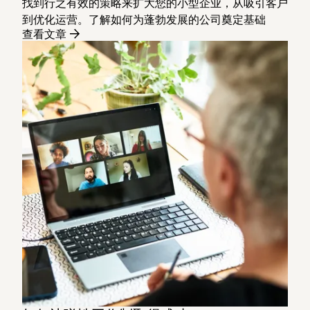
找到行之有效的策略来扩大您的小型企业，从吸引客户
到优化运营。了解如何为蓬勃发展的公司奠定基础
查看文章