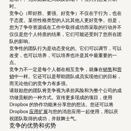
时。
竞争心（即好胜、要强、好竞争）不仅在于行为，也在
于态度。某些性格类型的人比其他人更好竞争。但是，
您为了争夺资源或在工作中取得成功而采取的行动并不
仅仅是您个人特质的结果，它们可能还受到了您所在团
队的影响。
竞争性的团队行为是动态变化的。它们可以调节，可以
改变，也可以培养，可以培养也许是其中最重要的一
点。
竞争力不一定是每个人都在相互竞争，就像在
销售
和
营
销
中一样。它还可以是帮助团队成员实现他们的目标，
而无论他们的竞争力有多强。
请鼓励您的团队将竞争视为承担风险和为整个公司的成
功做贡献的一种方式。宣传更多现成的项目，使用
Dropbox 的协作功能来分享您的想法。您还可以将
Dropbox
应用扩展
与您的消息应用一起使用，用以庆
祝团队取得的成功，并鼓舞士气。
竞争的优势和劣势