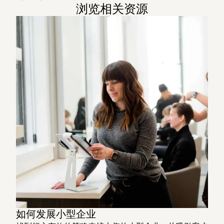
浏览相关资源
如何发展小型企业