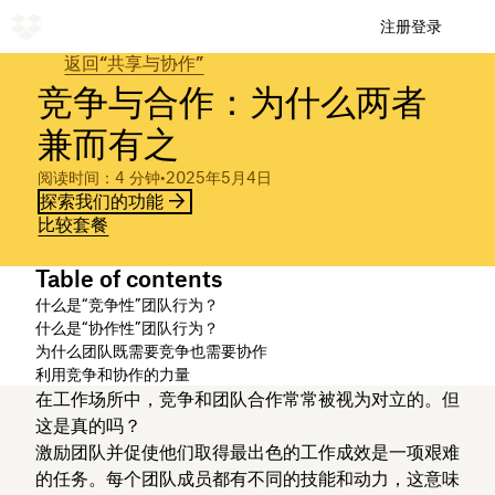
注册
登录
返回“共享与协作”
竞争与合作：为什么两者
兼而有之
阅读时间：4 分钟
•
2025年5月4日
探索我们的功能
比较套餐
Table of contents
什么是“竞争性”团队行为？
什么是“协作性”团队行为？
为什么团队既需要竞争也需要协作
利用竞争和协作的力量
在工作场所中，竞争和团队合作常常被视为对立的。但
这是真的吗？
激励团队并促使他们取得最出色的工作成效是一项艰难
的任务。每个团队成员都有不同的技能和动力，这意味