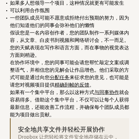
如果多人想领导一个项目，这种情况就更有可能发生
可以利用合作氛围
一些团队成员可能不愿意或拒绝付出预期的努力，因为
他们知道他们的同事会弥补他们的懒惰
假设您是一名内容创作者，您的团队制作一系列媒体内
容，从文章、白皮书到视频和网络研讨会，不一而足。
您的天赋表现在写作和语言方面，而在事物的视觉表达
方面则稍逊。
在协作环境中，您的同事可能会请您帮忙敲定文案或调
整语气，并相信您的见解会让作品增色。他们采取的方
式可能是通过向您
分配任务
来征求您的意见，也可能是
请您对视频项目提供
精确到帧的反馈
。
如果有一个集中平台，那么以这种方式
与同事协作
就会
容易得多。借助这个集中平台，不仅可以让每个人获得
最新信息，还能改善工作流程，并确保每个团队成员都
能为项目做出贡献。
安全地共享文件并轻松开展协作
Dropbox 让您轻松将文件安全地存储在云中，