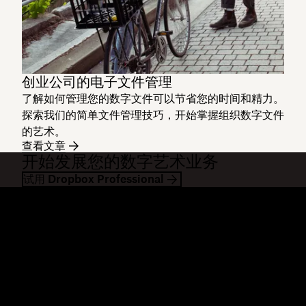
创业公司的电子文件管理
了解如何管理您的数字文件可以节省您的时间和精力。
探索我们的简单文件管理技巧，开始掌握组织数字文件
的艺术。
查看文章
开始发展您的数字艺术业务
试用 Dropbox Professional
Dropbox
产品
桌面应用
Plus
移动应用
Professional
集成
Business
功能
Enterprise
解决方案
Dash
安全
DocSend
预先体验
Dropbox Sign